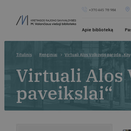
+370 445 78 984
Apie biblioteką
Pa
Titulinis
Renginiai
Virtuali Alos Volkovos paroda „Kny
Virtuali Alo
paveikslai“