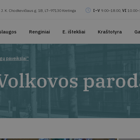
J. K. Chodkevičiaus g. 1B, LT–97130 Kretinga
I–V
9.00–18.00,
VI
10.00–
slaugos
Renginiai
E. ištekliai
Kraštotyra
Ga
gų paveikslai“
s Volkovos paro