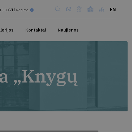
EN
15.00
VII
Nedirba
lerijos
Kontaktai
Naujienos
da „Knygų