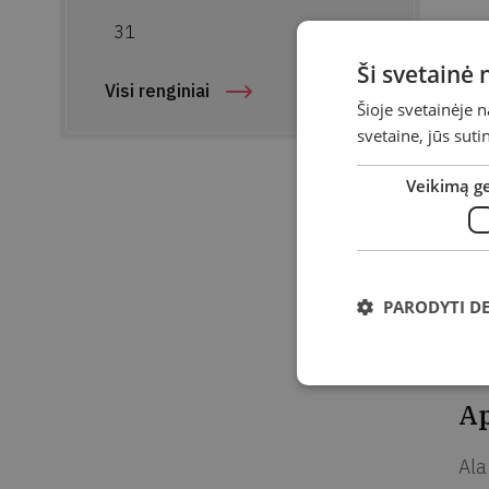
31
V
Ši svetainė
Visi renginiai
p
Šioje svetainėje 
svetaine, jūs sut
Veikimą g
Da
Vie
Ad
PARODYTI D
Vir
int
Ap
Ala