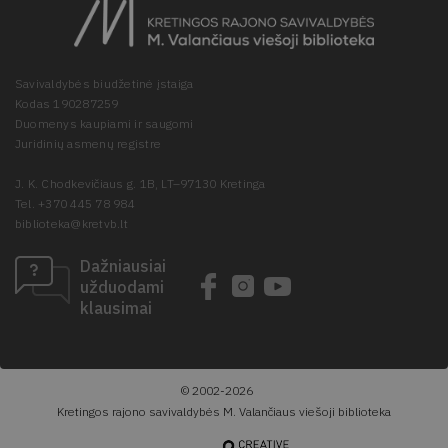
Savivaldybės biudžetinė įstaiga
Kodas 190287259
Duomenys kaupiami ir saugomi
Juridinių asmenų registre
J. K. Chodkevičiaus g. 1B, LT–97130 Kretinga
Tel. +370 445 78 984
biblioteka@kretvb.lt
Dažniausiai
užduodami
klausimai
© 2002-2026
Kretingos rajono savivaldybės M. Valančiaus viešoji biblioteka