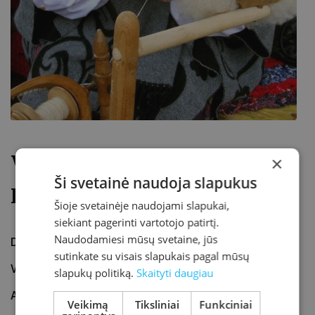
Virtuali paroda. Leokadija
×
Ši svetainė naudoja slapukus
Kaukėnienė
Šioje svetainėje naudojami slapukai,
siekiant pagerinti vartotojo patirtį.
Naudodamiesi mūsų svetaine, jūs
Data
2020-06-01
– 2020-06-30
sutinkate su visais slapukais pagal mūsų
Vieta
#SaugiaiNamuose
slapukų politiką.
Skaityti daugiau
Adresas
kretvb.lt/ virtualios-parodos/
Veikimą
Tiksliniai
Funkciniai