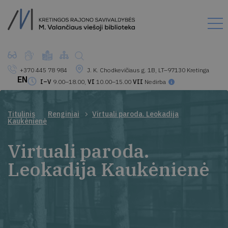
+370 445 78 984
J. K. Chodkevičiaus g. 1B, LT–97130 Kretinga
EN
I–V
9.00–18.00,
VI
10.00–15.00
VII
Nedirba
Titulinis
Renginiai
Virtuali paroda. Leokadija
Kaukėnienė
Virtuali paroda.
Leokadija Kaukėnienė