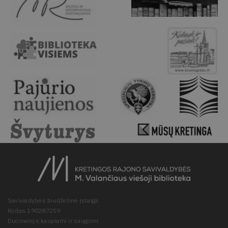
Savivaldybės biudžetinė įstaiga
Kodas 190287259
Duomenys kaupiami ir saugomi