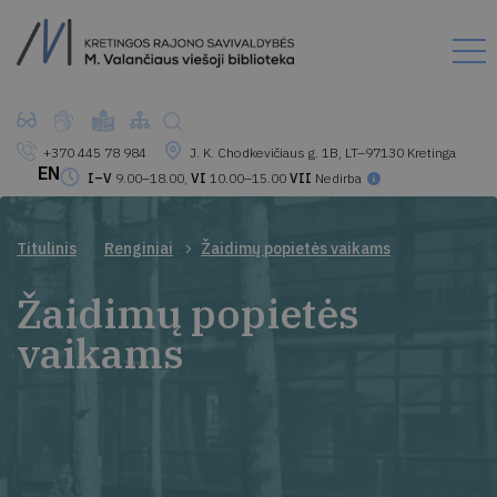
+370 445 78 984
J. K. Chodkevičiaus g. 1B, LT–97130 Kretinga
EN
I–V
9.00–18.00,
VI
10.00–15.00
VII
Nedirba
Titulinis
Renginiai
Žaidimų popietės vaikams
Žaidimų popietės
vaikams