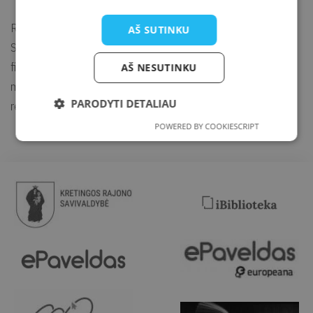
Renginio metu gali būti fotografuojama ir filmuojama.
AŠ SUTINKU
SVARBU. Jei nepageidaujate būti fotografuojami ir (ar)
filmuojami arba nesutinkate su nuotraukų ir (ar) vaizdo
AŠ NESUTINKU
medžiagos su Jumis viešinimu, prašome apie tai informuoti
PARODYTI DETALIAU
renginio organizatorių arba fotografą.
POWERED BY COOKIESCRIPT