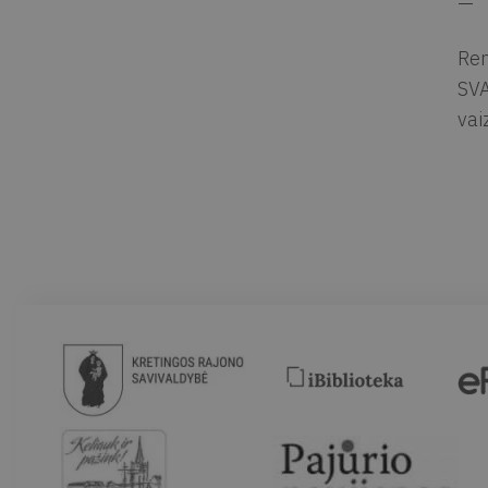
—
Ren
SVA
vai