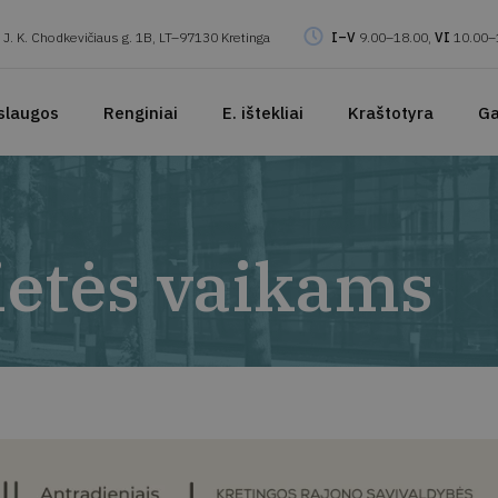
J. K. Chodkevičiaus g. 1B, LT–97130 Kretinga
I–V
9.00–18.00,
VI
10.00–
slaugos
Renginiai
E. ištekliai
Kraštotyra
Ga
etės vaikams