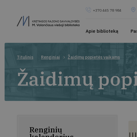
+370 445 78 984
Apie biblioteką
Pa
Titulinis
Renginiai
Žaidimų popietės vaikams
Žaidimų popi
Renginių