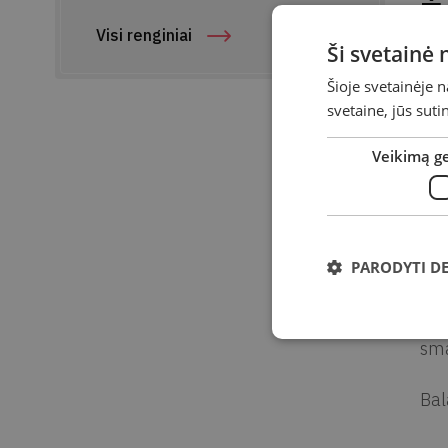
Ž
Visi renginiai
Ši svetainė
Da
Šioje svetainėje 
svetaine, jūs sut
Lai
Veikimą g
Vie
Ad
Kie
PARODYTI D
Vai
žai
sma
Bal