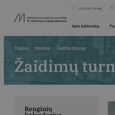
+370 445 78 984
Apie biblioteką
Pa
Titulinis
Renginiai
Žaidimų turnyras
Žaidimų turn
Renginių