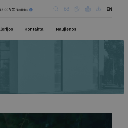
EN
15.00
VII
Nedirba
lerijos
Kontaktai
Naujienos