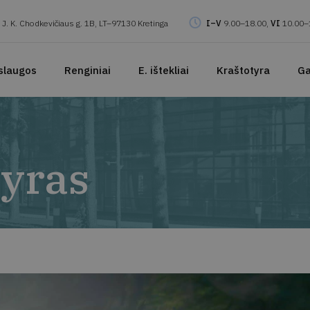
J. K. Chodkevičiaus g. 1B, LT–97130 Kretinga
I–V
9.00–18.00,
VI
10.00–
slaugos
Renginiai
E. ištekliai
Kraštotyra
Ga
yras