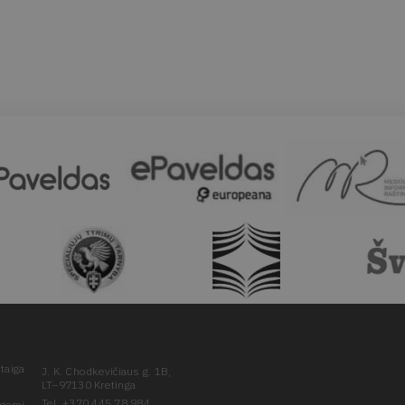
taiga
J. K. Chodkevičiaus g. 1B,
LT–97130 Kretinga
Tel. +370 445 78 984
ugomi