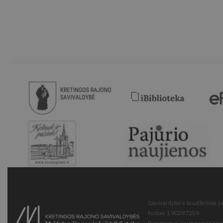
Savivaldybės biudžetinė įs
Kodas 190287259
Duomenys kaupiami ir sa