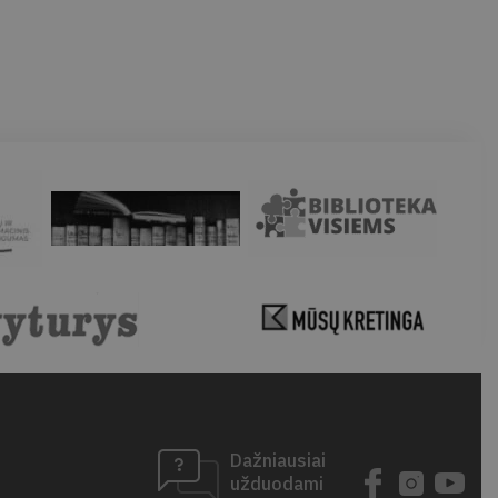
Dažniausiai
užduodami