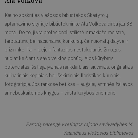
Ala Volkova
Kauno apskrities viešosios bibliotekos Skaitytojų
aptarnavimo skyriuje bibliotekininke Ala Volkova dirba jau 38
metai. Be to, ji yra profesionali stilistė ir makiažo meistrė,
tarptautinių bei nacionalinių konkursų, čempionatų dalyvė ir
prizininkė. Tai – idėjų ir fantazijos nestokojantis žmogus,
nuolat keičiantis savo veiklos pobūdį. Alos kūrybinis
potencialas išsilieja įvairiais rankdarbiais, siuviniais, originaliais
kulinariniais kepiniais bei išskirtiniais floristikos kūriniais,
fotografijoje. Jos rankose bet kas – augalai, antrinės žaliavos
ar nebeskaitomos knygos – virsta kūrybos priemone.
Parodą parengė Kretingos rajono savivaldybės M.
Valančiaus viešosios bibliotekos