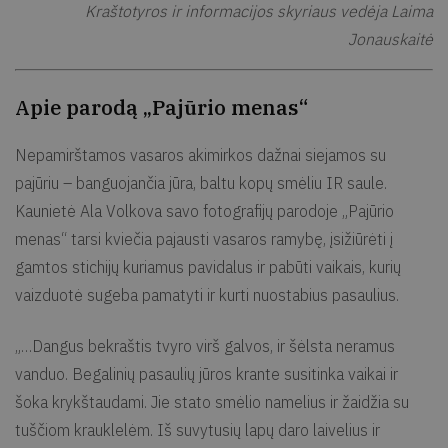
Kraštotyros ir informacijos skyriaus vedėja Laima
Jonauskaitė
Apie parodą „Pajūrio menas“
Nepamirštamos vasaros akimirkos dažnai siejamos su
pajūriu – banguojančia jūra, baltu kopų smėliu IR saule.
Kaunietė Ala Volkova savo fotografijų parodoje „Pajūrio
menas“ tarsi kviečia pajausti vasaros ramybę, įsižiūrėti į
gamtos stichijų kuriamus pavidalus ir pabūti vaikais, kurių
vaizduotė sugeba pamatyti ir kurti nuostabius pasaulius.
„…Dangus bekraštis tvyro virš galvos, ir šėlsta neramus
vanduo. Begalinių pasaulių jūros krante susitinka vaikai ir
šoka krykštaudami. Jie stato smėlio namelius ir žaidžia su
tuščiom krauklelėm. Iš suvytusių lapų daro laivelius ir