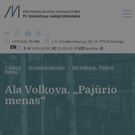
+370 445 78 984
J. K. Chodkevičiaus g. 1B, LT–97130 Kretinga
EN
I–V
9.00–18.00,
VI
10.00–15.00
VII
Nedirba
Titulinis
Virtualios parodos
Ala Volkova. „Pajūrio
menas“
Ala Volkova. „Pajūrio
menas“