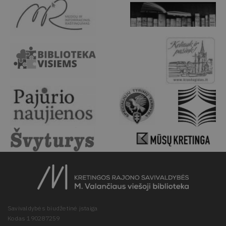
Savivaldybės biudžetinė įstaiga
Kodas 190287259