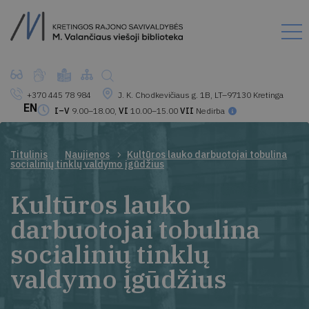
+370 445 78 984
J. K. Chodkevičiaus g. 1B, LT–97130 Kretinga
EN
I–V
9.00–18.00,
VI
10.00–15.00
VII
Nedirba
Titulinis
Naujienos
Kultūros lauko darbuotojai tobulina
socialinių tinklų valdymo įgūdžius
Kultūros lauko
darbuotojai tobulina
socialinių tinklų
valdymo įgūdžius