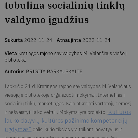
tobulina socialinių tinklų
valdymo įgūdžius
Sukurta
2022-11-24
Atnaujinta
2022-11-24
Vieta
Kretingos rajono savivaldybės M. Valančiaus viešoji
biblioteka
Autorius
BRIGITA BARKAUSKAITĖ
Lapkričio 21 d. Kretingos rajono savivaldybės M. Valančiaus
viešojoje bibliotekoje organizuoti mokymai „Internetinis ir
socialinių tinklų marketingas. Kaip atkreipti vartotojų dėmesį
Kultūros
ir nešvaistyti laiko veltui“. Mokymai yra projekto „
lauko dalyvių kultūros pažinimo kompetencijų
ugdymas“
dalis, kurio tikslas yra taikant inovatyvius ir
kompleksinius sprendimus sudaryti tinkamas sąlygas