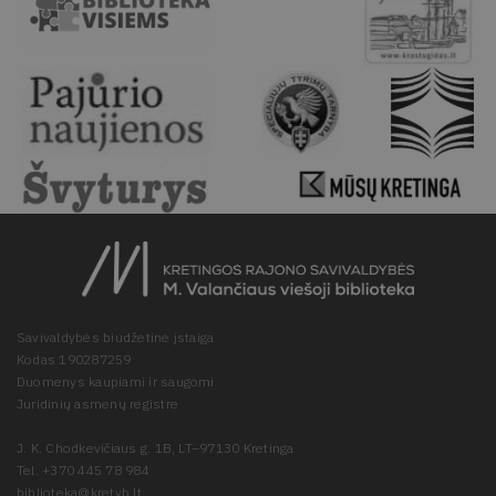
Savivaldybės biudžetinė įstaiga
Kodas 190287259
Duomenys kaupiami ir saugomi
Juridinių asmenų registre
J. K. Chodkevičiaus g. 1B, LT–97130 Kretinga
Tel. +370 445 78 984
biblioteka@kretvb.lt