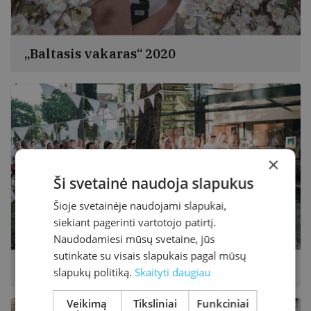
„Baltasis vakaras“ 2020
×
Ši svetainė naudoja slapukus
Šioje svetainėje naudojami slapukai,
siekiant pagerinti vartotojo patirtį.
Naudodamiesi mūsų svetaine, jūs
sutinkate su visais slapukais pagal mūsų
„Baltasis vakaras“ 2021
slapukų politiką.
Skaityti daugiau
Veikimą
Tiksliniai
Funkciniai