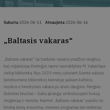
Sukurta
2026-06-11
Atnaujinta
2026-06-16
„Baltasis vakaras“
„Baltasis vakaras“ tai tradicinis vasaros pradžios renginys,
kurį organizuoja Kretingos rajono savivaldybės M. Valančiaus
viešoji biblioteka. Nuo 2019 metų vykstanti šventė suburia
bendruomenę bibliotekos kiemelyje jaukiam kultūros,
muzikos ir bendrystės vakarui po atviru dangumi. Renginio
išskirtinis bruožas – balta apranga, simbolizuojanti šviesą,
eleganciją ir vienybę. Kasmet „Baltasis vakaras“ pasiūlo vis
kitokią temą, koncertus, menines programas bei netikėtas