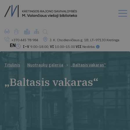
+370 445 78 984
J. K. Chodkevičiaus g. 1B, LT–97130 Kretinga
EN
I–V
9.00–18.00,
VI
10.00–15.00
VII
Nedirba
Titulinis
Nuotraukų galerija
„Baltasis vakaras“
„Baltasis vakaras“