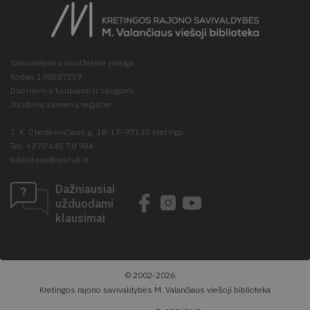
Savivaldybės biudžetinė įstaiga
Kodas 190287259
Duomenys kaupiami ir saugomi
Juridinių asmenų registre
J. K. Chodkevičiaus g. 1B, LT–97130 Kretinga
Tel. +370 445 78 984
biblioteka@kretvb.lt
Dažniausiai
užduodami
klausimai
© 2002-2026
Kretingos rajono savivaldybės M. Valančiaus viešoji biblioteka