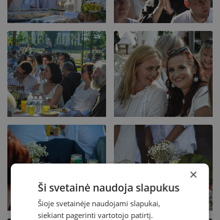
×
Ši svetainė naudoja slapukus
Šioje svetainėje naudojami slapukai,
siekiant pagerinti vartotojo patirtį.