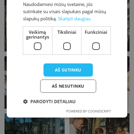
Naudodamiesi mūsų svetaine, jūs
sutinkate su visais slapukais pagal mūsų
slapukų politiką.
Skaityti daugiau
Veikimą
Tiksliniai
Funkciniai
gerinantys
AŠ SUTINKU
AŠ NESUTINKU
PARODYTI DETALIAU
POWERED BY COOKIESCRIPT