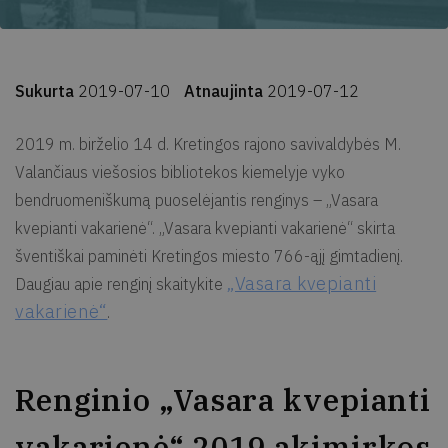
Sukurta
2019-07-10
Atnaujinta
2019-07-12
2019 m. birželio 14 d. Kretingos rajono savivaldybės M.
Valančiaus viešosios bibliotekos kiemelyje vyko
bendruomeniškumą puoselėjantis renginys – „Vasara
kvepianti vakarienė“. „Vasara kvepianti vakarienė“ skirta
šventiškai paminėti Kretingos miesto 766-ąjį gimtadienį.
„Vasara kvepianti
Daugiau apie renginį skaitykite
vakarienė“
.
Renginio „Vasara kvepianti
vakarienė“ 2019 akimirkos