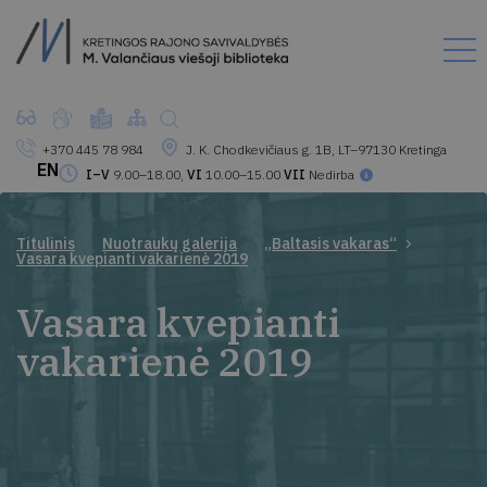
+370 445 78 984
J. K. Chodkevičiaus g. 1B, LT–97130 Kretinga
EN
I–V
9.00–18.00,
VI
10.00–15.00
VII
Nedirba
Titulinis
Nuotraukų galerija
„Baltasis vakaras“
Vasara kvepianti vakarienė 2019
Vasara kvepianti
vakarienė 2019