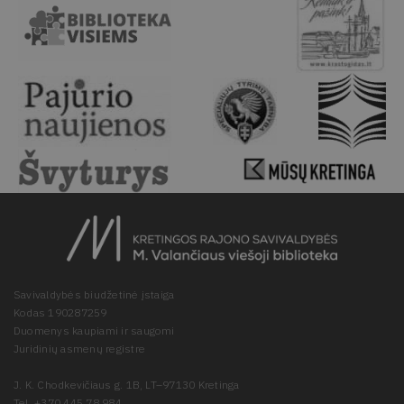
Savivaldybės biudžetinė įstaiga
Kodas 190287259
Duomenys kaupiami ir saugomi
Juridinių asmenų registre
J. K. Chodkevičiaus g. 1B, LT–97130 Kretinga
Tel. +370 445 78 984