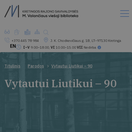
+370 445 78 984
J. K. Chodkevičiaus g. 1B, LT–97130 Kretinga
EN
I–V
9.00–18.00,
VI
10.00–15.00
VII
Nedirba
Titulinis
Parodos
Vytautui Liutikui – 90
Vytautui Liutikui – 90