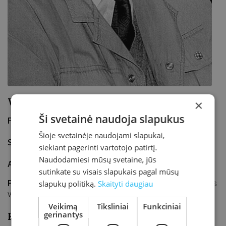
Vytautui Liutikui – 90
×
Ši svetainė naudoja slapukus
Parodos data
2020-09-01 – 2020-09-29
Šioje svetainėje naudojami slapukai,
Sukurta
2020-09-01
Atnaujinta
2020-09-03
siekiant pagerinti vartotojo patirtį.
Naudodamiesi mūsų svetaine, jūs
Adresas
J. K. Chodkevičiaus 1B, Kretinga
sutinkate su visais slapukais pagal mūsų
Parodos vieta
Kretingos rajono savivaldybės M. Valančiaus
slapukų politiką.
Skaityti daugiau
viešoji biblioteka, Kraštotyros ir informacijos skaitykla
Veikimą
Tiksliniai
Funkciniai
Kraštotyros spaudinių paroda
gerinantys