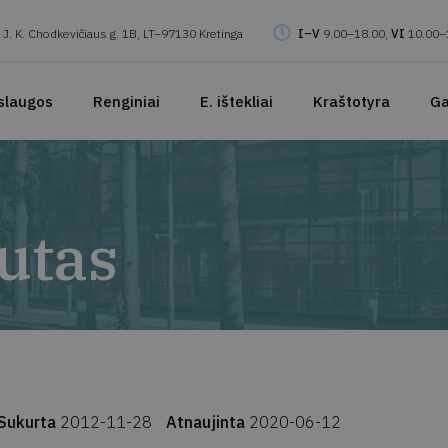
J. K. Chodkevičiaus g. 1B, LT–97130 Kretinga
I–V
9.00–18.00,
VI
10.00–
slaugos
Renginiai
E. ištekliai
Kraštotyra
Ga
utas
Sukurta
2012-11-28
Atnaujinta
2020-06-12