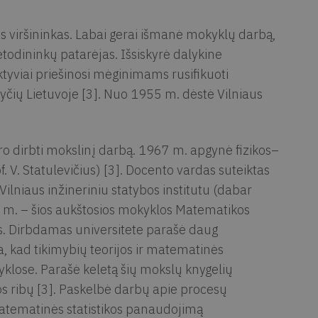
 viršininkas. Labai gerai išmanė mokyklų darbą,
todininkų patarėjas. Išsiskyrė dalykine
viai priešinosi mėginimams rusifikuoti
ryčių Lietuvoje [3]. Nuo 1955 m. dėstė Vilniaus
ro dirbti mokslinį darbą. 1967 m. apgynė fizikos–
 V. Statulevičius) [3]. Docento vardas suteiktas
ilniaus inžineriniu statybos institutu (dabar
 m. – šios aukštosios mokyklos Matematikos
s. Dirbdamas universitete parašė daug
 kad tikimybių teorijos ir matematinės
klose. Parašė keletą šių mokslų knygelių
 jos ribų [3]. Paskelbė darbų apie procesų
atematinės statistikos panaudojimą