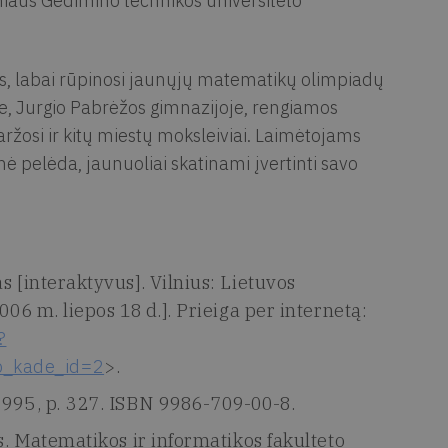
niaus Gedimino technikos universiteto
, labai rūpinosi jaunųjų matematikų olimpiadų
oje, Jurgio Pabrėžos gimnazijoje, rengiamos
žosi ir kitų miestų moksleiviai. Laimėtojams
nė pelėda, jaunuoliai skatinami įvertinti savo
s [interaktyvus]. Vilnius: Lietuvos
006 m. liepos 18 d.]. Prieiga per internetą:
?
p_kade_id=2
>.
1995, p. 327. ISBN 9986-709-00-8.
s. Matematikos ir informatikos fakulteto