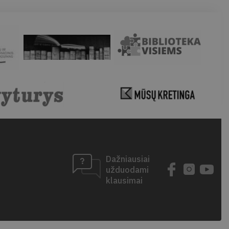
Dažniausiai
užduodami
klausimai