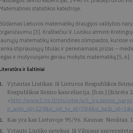
Pasibaigus Seimo kadencijai, 1996 m. pradėjo dirbti Vil
Matematinės statistikos katedroje.
Būdamas Lietuvos matematikų draugijos valdybos narys
organizavimu [3]. Kraštiečiui V. Liutikui atminti Kreting
jaunųjų matematikų komandinės olimpiados, kuriose var
tenka stipriausiųjų titulas ir pereinamasis prizas – medi
jėgas ir motyvuojami geriau mokytis matematiką [5, 6].
Literatūra ir šaltiniai
Vytautas Liutikas. Iš Lietuvos Respublikos Seima
Respublikos Seimo kanceliarija, [b.m.] [žiūrėta 2
<
http://www3.lrs.lt/pls/inter/w5_lrs.seimo_narys
p_asm_id=129&p_int_tv_id=784&p_kalb_id=1&
Kas yra kas Lietuvoje 95/96. Kaunas: Neolitas, 
Vytauto Liutiko netekus. Iš Vilniaus universiteta