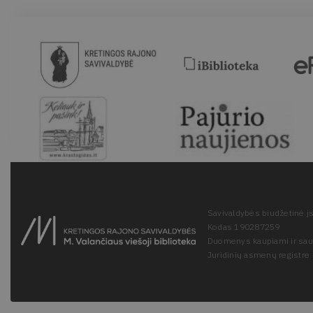
Savivaldybės biudžetinė įs
Kodas 190287259
Duomenys kaupiami ir sa
Juridinių asmenų registre