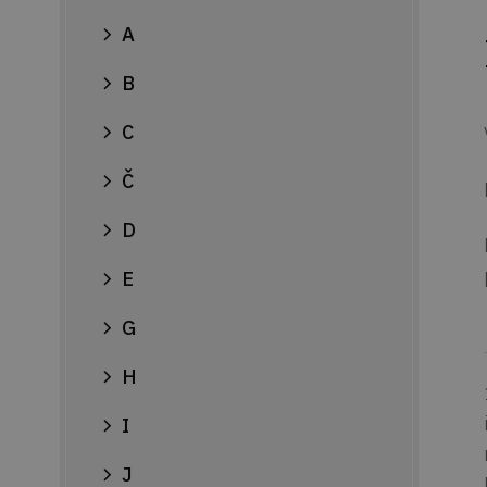
A
B
C
Č
D
E
G
H
I
J