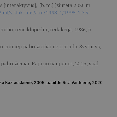
is [interaktyvus], [b. m.] [žiūrėta 2020 m.
t/mif/v.stakenas/a+o/1998-1/1998-1-35-
iausioji enciklopedijų redakcija, 1986, p.
 jaunieji pabrėžiečiai neprarado. Švyturys,
pabrėžiečiai. Pajūrio naujienos, 2015, spal.
ka Kazlauskienė, 2005; papildė Rita Vaitkienė, 2020