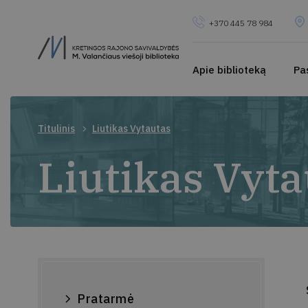
+370 445 78 984
Apie biblioteką
Pa
Titulinis
Liutikas Vytautas
Liutikas Vyta
Pratarmė