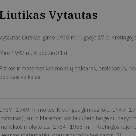
Liutikas Vytautas
Vytautas Liutikas gimė 1930 m. rugsėjo 17 d. Kretingoje
Mirė 1997 m. gruodžio 31 d.
Fizikos ir matematikos mokslų daktaras, profesorius, p
politikos veikėjas.
1937–1949 m. mokėsi Kretingos gimnazijoje. 1949–1955
institutas), kurio Matematikos fakultetą baigė su pagyr
mokyklos mokytojas. 1954–1955 m. – Kretingos rajono 
Lietuvos matematikų draugijos valdybos narys [2].