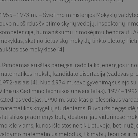
1955–1973 m. – Švietimo ministerijos Mokyklų valdybos
buvo nuoširdus švietimo skyrių vedėjų, inspektorių ir me
kompetencija, humaniškumu ir mokėjimu bendrauti. Akty
mokyklas, skatino lietuviškų mokyklų tinklo plėtotę Piet
aukštosiose mokyklose [4].
Užimdamas aukštas pareigas, rado laiko, energijos ir no
matematikos mokslų kandidato disertaciją (vadovas prof.
1972-aisiais [4]. Nuo 1974 m. savo gyvenimą susiejo su V
Vilniaus Gedimino technikos universitetas). 1974–1992
katedros vedėjas. 1990 m. suteiktas profesoriaus varda
matematikos knygelių studentams. Buvo užsidegęs idėja,
statistikos pradmenys būtų dėstomi jau vidurinėse moky
moksleiviams, kurios išleistos ne tik Lietuvoje, bet ir už
valdymo matematinius metodus, tikimybių teorijos ir m