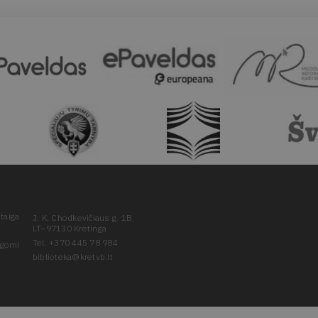
taiga
J. K. Chodkevičiaus g. 1B,
LT–97130 Kretinga
Tel. +370 445 78 984
ugomi
biblioteka@kretvb.lt