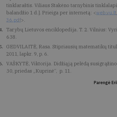
tinklaraštis. Viliaus Stakėno tarnybinis tinklalap
balandžio 1 d.]. Prieiga per internetą: <
web.vu.l
36.pdf
>.
Tarybų Lietuvos enciklopedija. T. 2. Vilnius: Vyr
638.
GEDVILAITĖ, Rasa. Stipriausių matematikų titulo
2011, lapkr. 9, p. 6.
VAŠKYTĖ, Viktorija. Didžiąją pelėdą susigrąžino 
30, priedas „Kuprinė“, p. 11.
Parengė Eri