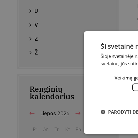
U
V
Z
Ši svetainė
Ž
Šioje svetainėje 
svetaine, jūs sut
Veikimą g
Renginių
kalendorius
PARODYTI D
Liepos
2026
Pr
An
Tr
Kt
Pn
Št
Sk