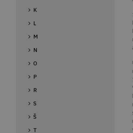
K
L
M
N
O
P
R
S
Š
T