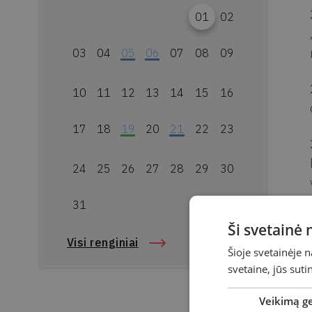
01
02
03
04
05
06
07
08
09
10
11
12
13
14
15
16
17
18
19
20
21
22
23
24
25
26
27
28
29
30
31
Ši svetainė
Visi renginiai
Šioje svetainėje 
svetaine, jūs sut
Veikimą g