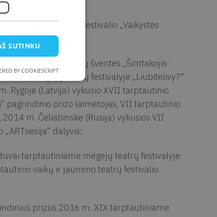
autinio vaikų teatrų festivalio „Vaikystės
AŠ SUTINKU
vaikų ir jaunimo teatrų šventės „Šimtakojis-
RED BY COOKIESCRIPT
tiniame mėgėjų teatrų festivalyje „Liubitelivy?“
m. Rygoje (Latvija) vykusio XVII tarptautinio
i“ pagrindinio prizo laimėtojas, VII tarptautinio
s, 2014 m. Čeliabinske (Rusija) vykusios VII
o „ARTsesija“ dalyvis;
etuvai tarptautiniame mėgėjų teatrų festivalyje
autinio vaikų ir jaunimo teatrų festivalio
indinius prizus 2016 m. XIX tarptautiniame