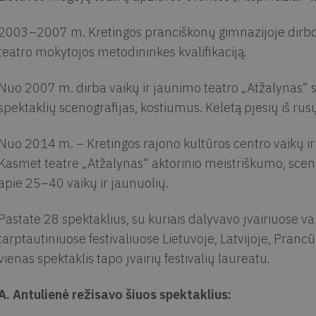
2003–2007 m. Kretingos pranciškonų gimnazijoje dirbo 
teatro mokytojos metodininkės kvalifikaciją.
Nuo 2007 m. dirba vaikų ir jaunimo teatro „Atžalynas“
spektaklių scenografijas, kostiumus. Keletą pjesių iš rusų 
Nuo 2014 m. – Kretingos rajono kultūros centro vaikų ir 
Kasmet teatre „Atžalynas“ aktorinio meistriškumo, sce
apie 25–40 vaikų ir jaunuolių.
Pastatė 28 spektaklius, su kuriais dalyvavo įvairiuose va
tarptautiniuose festivaliuose Lietuvoje, Latvijoje, Prancūzi
vienas spektaklis tapo įvairių festivalių laureatu.
A. Antulienė režisavo šiuos spektaklius: