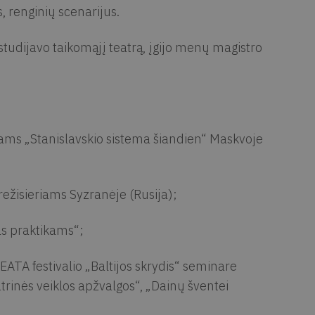
s, renginių scenarijus.
udijavo taikomąjį teatrą, įgijo menų magistro
ams „Stanislavskio sistema šiandien“ Maskvoje
ežisieriams Syzranėje (Rusija);
s praktikams“;
ATA festivalio „Baltijos skrydis“ seminare
trinės veiklos apžvalgos“, „Dainų šventei