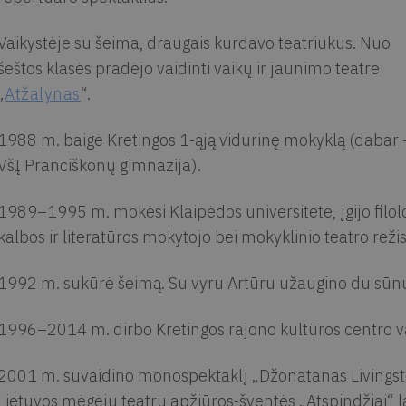
Vaikystėje su šeima, draugais kurdavo teatriukus. Nuo
šeštos klasės pradėjo vaidinti vaikų ir jaunimo teatre
„
Atžalynas
“.
1988 m. baigė Kretingos 1-ąją vidurinę mokyklą (dabar 
VšĮ Pranciškonų gimnazija).
1989–1995 m. mokėsi Klaipėdos universitete, įgijo filolog
kalbos ir literatūros mokytojo bei mokyklinio teatro režisi
1992 m. sukūrė šeimą. Su vyru Artūru užaugino du sūnu
1996–2014 m. dirbo Kretingos rajono kultūros centro vai
2001 m. suvaidino monospektaklį „Džonatanas Livingsto
Lietuvos mėgėjų teatrų apžiūros-šventės „Atspindžiai“ l