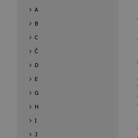
A
B
C
Č
D
E
G
H
I
J