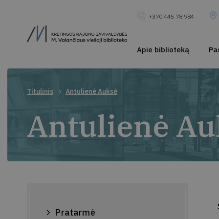
+370 445 78 984
Apie biblioteką
Pa
Titulinis
Antulienė Auksė
Antulienė Au
Pratarmė