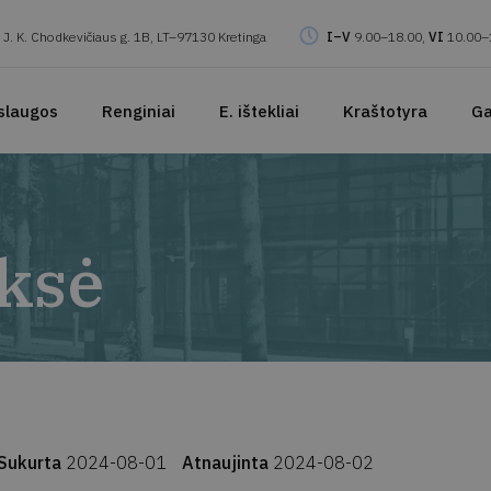
J. K. Chodkevičiaus g. 1B, LT–97130 Kretinga
I–V
9.00–18.00,
VI
10.00–
slaugos
Renginiai
E. ištekliai
Kraštotyra
Ga
ksė
Sukurta
2024-08-01
Atnaujinta
2024-08-02