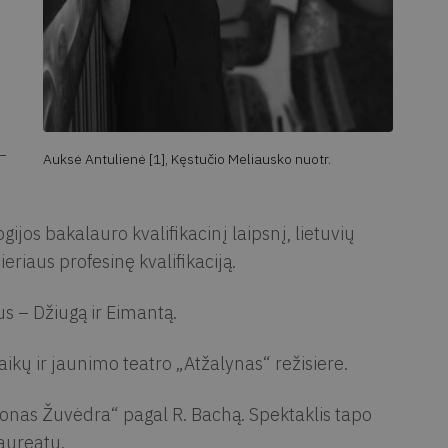
–
Auksė Antulienė [1], Kęstučio Meliausko nuotr.
ijos bakalauro kvalifikacinį laipsnį, lietuvių
eriaus profesinę kvalifikaciją.
s – Džiugą ir Eimantą.
kų ir jaunimo teatro „Atžalynas“ režisiere.
nas Žuvėdra“ pagal R. Bachą. Spektaklis tapo
aureatu.