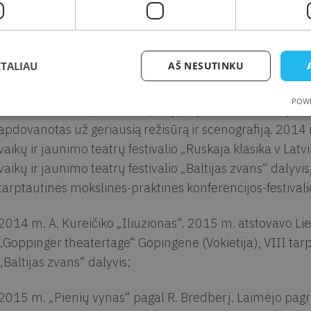
Jekaterinburge (Rusija) pagrindinio prizo laimėtojas;
2010 m. V. V. Landsbergio „Arklio Dominyko meilė“. Tarpt
teritorija“ Solikamske (Rusija) dalyvis;
ETALIAU
AŠ NESUTINKU
2013 m. I. Micheičevos „Labas, rytojau!“. Respublikinės 
POWE
2013“ laureatas, Sillamae (Estija) vykusiame III tarptau
apdovanotas už geriausią režisūrą ir scenografiją. 2014 
vaikų ir jaunimo teatrų festivalio „Ruskaja klasika v Latvi
vaikų ir jaunimo teatrų festivalio „Baltijas zvans“ dalyvi
tarptautinės mokslinės-praktinės konferencijos-festivali
2014 m. A. Kureičiko „Iliuzionas“. 2015 m. atstovavo Li
„Goppinger theatertage“ Gopingene (Vokietija), VIII tarpt
„Baltijas zvans“ dalyvis;
2015 m. „Pienių vynas“ pagal R. Bredberį. Laimėjo pagr