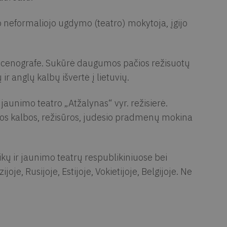
neformaliojo ugdymo (teatro) mokytoja, įgijo
 scenografe. Sukūrė daugumos pačios režisuotų
ir anglų kalbų išvertė į lietuvių.
jaunimo teatro „Atžalynas“ vyr. režisierė.
nos kalbos, režisūros, judesio pradmenų mokina
ikų ir jaunimo teatrų respublikiniuose bei
joje, Rusijoje, Estijoje, Vokietijoje, Belgijoje. Ne