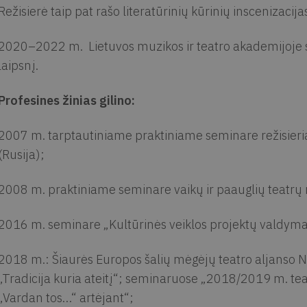
Režisierė taip pat rašo literatūrinių kūrinių inscenizacija
2020–2022 m. Lietuvos muzikos ir teatro akademijoje st
laipsnį.
Profesines žinias gilino:
2007 m. tarptautiniame praktiniame seminare režisieri
(Rusija);
2008 m. praktiniame seminare vaikų ir paauglių teatrų r
2016 m. seminare „Kultūrinės veiklos projektų valdyma
2018 m.: Šiaurės Europos šalių mėgėjų teatro aljanso NE
„Tradicija kuria ateitį“; seminaruose „2018/2019 m. tea
„Vardan tos…“ artėjant“;