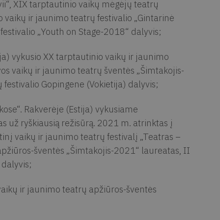
vii“, XIX tarptautinio vaikų mėgėjų teatrų
o vaikų ir jaunimo teatrų festivalio „Gintarinė
 festivalio „Youth on Stage-2018“ dalyvis;
a) vykusio XX tarptautinio vaikų ir jaunimo
tuvos vaikų ir jaunimo teatrų šventės „Šimtakojis-
estivalio Gopingene (Vokietija) dalyvis;
akose“. Rakverėje (Estija) vykusiame
 už ryškiausią režisūrą. 2021 m. atrinktas į
nį vaikų ir jaunimo teatrų festivalį „Teatras –
apžiūros-šventės „Šimtakojis-2021“ laureatas, II
 dalyvis;
aikų ir jaunimo teatrų apžiūros-šventės