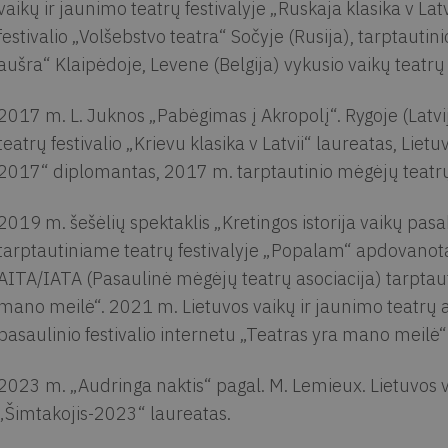
vaikų ir jaunimo teatrų festivalyje „Ruskaja klasika v Lat
festivalio „Volšebstvo teatra“ Sočyje (Rusija), tarptautini
aušra“ Klaipėdoje, Levene (Belgija) vykusio vaikų teatrų
2017 m. L. Juknos „Pabėgimas į Akropolį“. Rygoje (Latvij
teatrų festivalio „Krievu klasika v Latvii“ laureatas, Lie
2017“ diplomantas, 2017 m. tarptautinio mėgėjų teatrų f
2019 m. šešėlių spektaklis „Kretingos istorija vaikų pas
tarptautiniame teatrų festivalyje „Popalam“ apdovanotas
AITA/IATA (Pasaulinė mėgėjų teatrų asociacija) tarptauti
mano meilė“. 2021 m. Lietuvos vaikų ir jaunimo teatrų 
pasaulinio festivalio internetu „Teatras yra mano meilė“
2023 m. „Audringa naktis“ pagal. M. Lemieux. Lietuvos v
„Šimtakojis-2023“ laureatas.