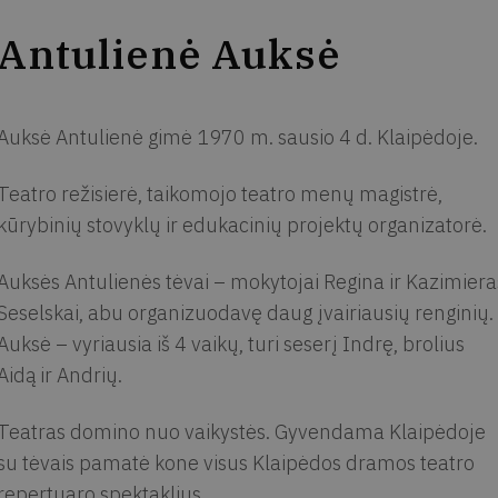
Antulienė Auksė
Auksė Antulienė gimė 1970 m. sausio 4 d. Klaipėdoje.
Teatro režisierė, taikomojo teatro menų magistrė,
kūrybinių stovyklų ir edukacinių projektų organizatorė.
Auksės Antulienės tėvai – mokytojai Regina ir Kazimiera
Seselskai, abu organizuodavę daug įvairiausių renginių.
Auksė – vyriausia iš 4 vaikų, turi seserį Indrę, brolius
Aidą ir Andrių.
Teatras domino nuo vaikystės. Gyvendama Klaipėdoje
su tėvais pamatė kone visus Klaipėdos dramos teatro
repertuaro spektaklius.