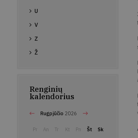
U
V
Z
Ž
Renginių
kalendorius
Rugpjūčio
2026
Pr
An
Tr
Kt
Pn
Št
Sk