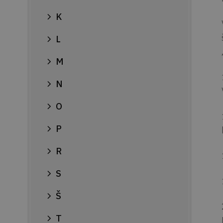
K
L
M
N
O
P
R
S
Š
T