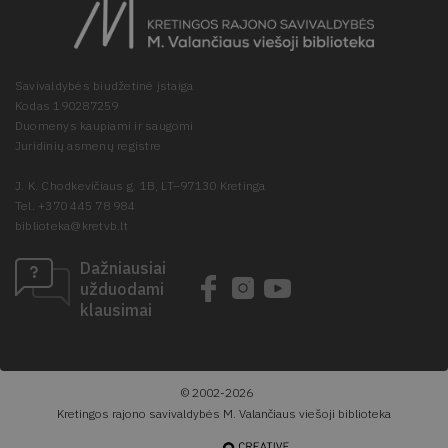
Savivaldybės biudžetinė įstaiga
Kodas 190287259
Duomenys kaupiami ir saugomi
Juridinių asmenų registre
J. K. Chodkevičiaus g. 1B, LT–97130 Kretinga
Tel. +370 445 78 984
biblioteka@kretvb.lt
Dažniausiai
užduodami
klausimai
© 2002-2026
Kretingos rajono savivaldybės M. Valančiaus viešoji biblioteka