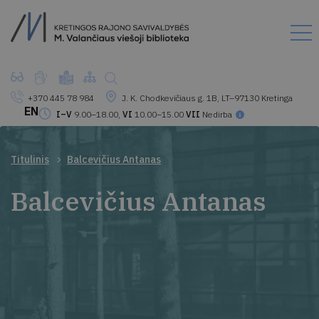
+370 445 78 984
J. K. Chodkevičiaus g. 1B, LT–97130 Kretinga
EN
I–V
9.00–18.00,
VI
10.00–15.00
VII
Nedirba
Titulinis
Balcevičius Antanas
Balcevičius Antanas