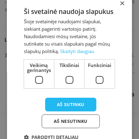
„Tėvynės sargo“
numerį
bei
56 egzempliorius lietuviškų
×
atsišaukimų. Bausmės pavyko išvengti [1].
Ši svetainė naudoja slapukus
Šioje svetainėje naudojami slapukai,
siekiant pagerinti vartotojo patirtį.
Naudodamiesi mūsų svetaine, jūs
Literatūra ir šaltiniai
sutinkate su visais slapukais pagal mūsų
slapukų politiką.
Skaityti daugiau
KALUŠKEVIČIUS, Benjaminas; ir MISIUS, Kazys.
Lietuvos knygnešiai ir daraktoriai 1864-1904. –
Veikimą
Tiksliniai
Funkciniai
gerinantys
Vilnius: Diemedis, 2004, p. 42. ISBN 9986-23-
117-5.
Parengė Lina Buikienė, 2009
AŠ SUTINKU
AŠ NESUTINKU
PARODYTI DETALIAU