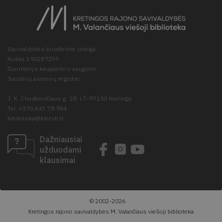
Savivaldybės biudžetinė įstaiga
Kodas 190287259
Duomenys kaupiami ir saugomi
Juridinių asmenų registre
J. K. Chodkevičiaus g. 1B, LT–97130 Kretinga
Tel. +370 445 78 984
biblioteka@kretvb.lt
Dažniausiai
užduodami
klausimai
© 2002-2026
Kretingos rajono savivaldybės M. Valančiaus viešoji biblioteka