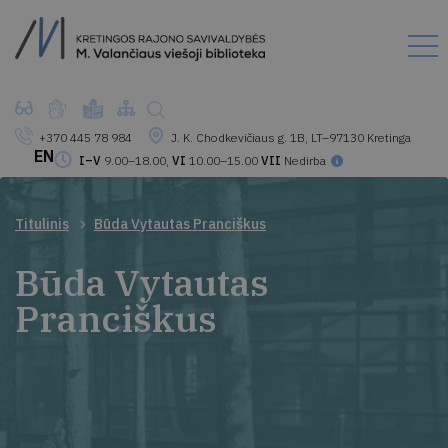
+370 445 78 984
J. K. Chodkevičiaus g. 1B, LT–97130 Kretinga
EN
I–V
9.00–18.00,
VI
10.00–15.00
VII
Nedirba
Titulinis
Būda Vytautas Pranciškus
Būda Vytautas
Pranciškus