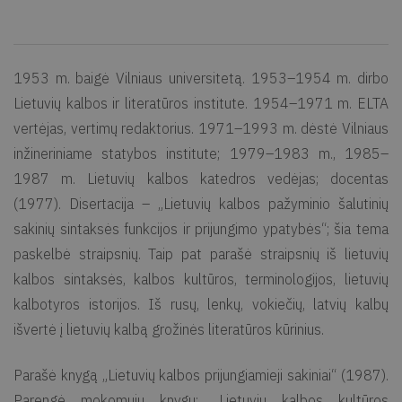
1953 m. baigė Vilniaus universitetą. 1953–1954 m. dirbo
Lietuvių kalbos ir literatūros institute. 1954–1971 m. ELTA
vertėjas, vertimų redaktorius. 1971–1993 m. dėstė Vilniaus
inžineriniame statybos institute; 1979–1983 m., 1985–
1987 m. Lietuvių kalbos katedros vedėjas; docentas
(1977). Disertacija – „Lietuvių kalbos pažyminio šalutinių
sakinių sintaksės funkcijos ir prijungimo ypatybės“; šia tema
paskelbė straipsnių. Taip pat parašė straipsnių iš lietuvių
kalbos sintaksės, kalbos kultūros, terminologijos, lietuvių
kalbotyros istorijos. Iš rusų, lenkų, vokiečių, latvių kalbų
išvertė į lietuvių kalbą grožinės literatūros kūrinius.
Parašė knygą „Lietuvių kalbos prijungiamieji sakiniai“ (1987).
Parengė mokomųjų knygų: „Lietuvių kalbos kultūros