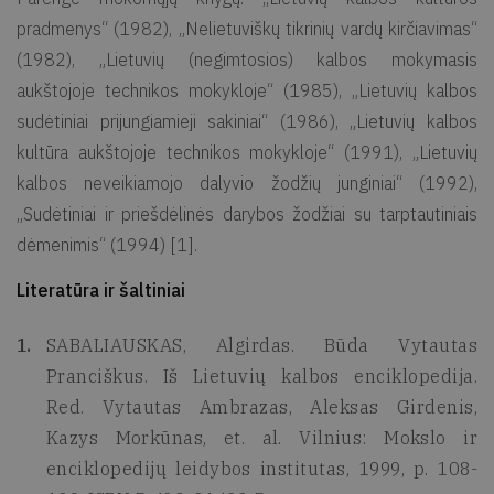
pradmenys“ (1982), „Nelietuviškų tikrinių vardų kirčiavimas“
(1982), „Lietuvių (negimtosios) kalbos mokymasis
aukštojoje technikos mokykloje“ (1985), „Lietuvių kalbos
sudėtiniai prijungiamieji sakiniai“ (1986), „Lietuvių kalbos
kultūra aukštojoje technikos mokykloje“ (1991), „Lietuvių
kalbos neveikiamojo dalyvio žodžių junginiai“ (1992),
„Sudėtiniai ir priešdėlinės darybos žodžiai su tarptautiniais
dėmenimis“ (1994) [1].
Literatūra ir šaltiniai
SABALIAUSKAS, Algirdas. Būda Vytautas
Pranciškus. Iš Lietuvių kalbos enciklopedija.
Red. Vytautas Ambrazas, Aleksas Girdenis,
Kazys Morkūnas, et. al. Vilnius: Mokslo ir
enciklopedijų leidybos institutas, 1999, p. 108-