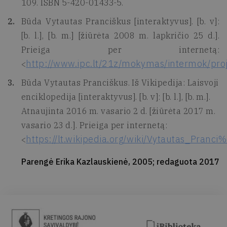
109. ISBN 5-420-01433-5.
Būda Vytautas Pranciškus [interaktyvus]. [b. v]:
[b. l.], [b. m.] [žiūrėta 2008 m. lapkričio 25 d.].
Prieiga per internetą:
http://www.ipc.lt/21z/mokymas/intermok/proj
<
Būda Vytautas Pranciškus. Iš Vikipedija: Laisvoji
enciklopedija [interaktyvus]. [b. v]: [b. l.], [b. m.].
Atnaujinta 2016 m. vasario 2 d. [žiūrėta 2017 m.
vasario 23 d.]. Prieiga per internetą:
https://lt.wikipedia.org/wiki/Vytautas_Pr
<
Parengė Erika Kazlauskienė, 2005; redaguota 2017