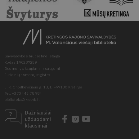
Savivaldybės biudžetinė įstaiga
Kodas 190287259
Duomenys kaupiami ir saugomi
Juridinių asmenų registre
J. K. Chodkevičiaus g. 1B, LT–97130 Kretinga
Tel. +370 445 78 984
biblioteka@kretvb.lt
Dažniausiai
užduodami
klausimai