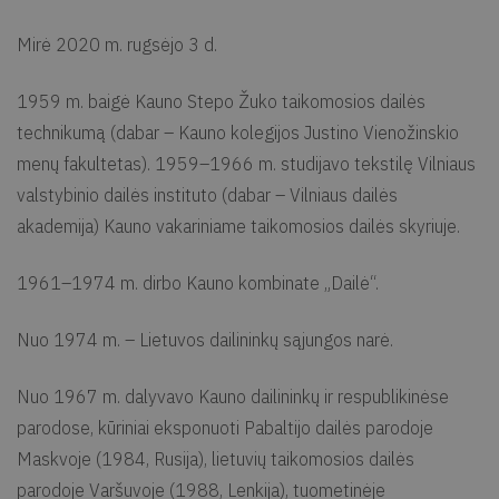
Mirė 2020 m. rugsėjo 3 d.
1959 m. baigė Kauno Stepo Žuko taikomosios dailės
technikumą (dabar – Kauno kolegijos Justino Vienožinskio
menų fakultetas). 1959–1966 m. studijavo tekstilę Vilniaus
valstybinio dailės instituto (dabar – Vilniaus dailės
akademija) Kauno vakariniame taikomosios dailės skyriuje.
1961–1974 m. dirbo Kauno kombinate „Dailė“.
Nuo 1974 m. – Lietuvos dailininkų sąjungos narė.
Nuo 1967 m. dalyvavo Kauno dailininkų ir respublikinėse
parodose, kūriniai eksponuoti Pabaltijo dailės parodoje
Maskvoje (1984, Rusija), lietuvių taikomosios dailės
parodoje Varšuvoje (1988, Lenkija), tuometinėje