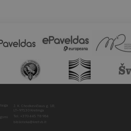
taiga
J. K. Chodkevičiaus g. 1B,
LT–97130 Kretinga
Tel. +370 445 78 984
ugomi
biblioteka@kretvb.lt