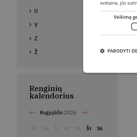
svetaine, jūs sut
U
Veikimą g
V
Z
PARODYTI D
Ž
Renginių
kalendorius
Rugpjūčio
2026
Pr
An
Tr
Kt
Pn
Št
Sk