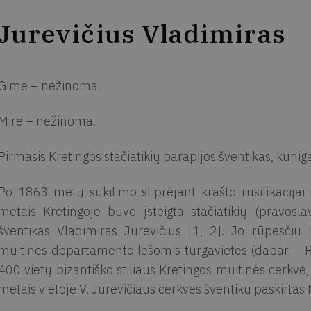
Jurevičius Vladimiras
Gimė – nežinoma.
Mirė – nežinoma.
Pirmasis Kretingos stačiatikių parapijos šventikas, kunig
Po 1863 metų sukilimo stiprėjant krašto rusifikacijai
metais Kretingoje buvo įsteigta stačiatikių (pravoslav
šventikas Vladimiras Jurevičius [1, 2]. Jo rūpesčiu i
muitinės departamento lėšomis turgavietės (dabar – Ro
400 vietų bizantiško stiliaus Kretingos muitinės cerkvė
metais vietoje V. Jurevičiaus cerkvės šventiku paskirtas 