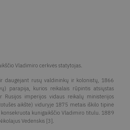
aikščio Vladimiro cerkvės statytojas.
 ir daugėjant rusų valdininkų ir kolonistų, 1866
ų) parapija, kurios reikalais rūpintis atsiųstas
r Rusijos imperijos vidaus reikalų ministerijos
tušės aikštė) viduryje 1875 metais iškilo tipinė
, konsekruota kunigaikščio Vladimiro titulu. 1889
Nikolajus Vedenskis [3].