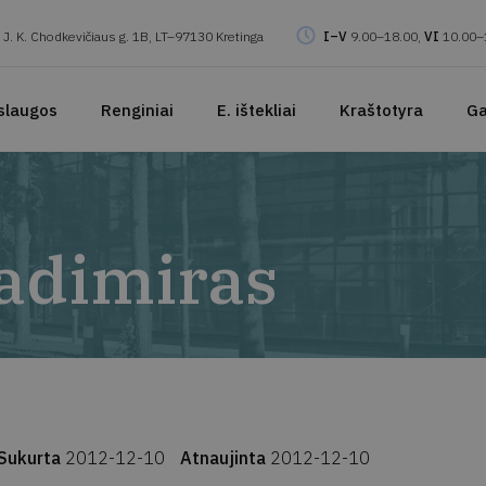
J. K. Chodkevičiaus g. 1B, LT–97130 Kretinga
I–V
9.00–18.00,
VI
10.00–
slaugos
Renginiai
E. ištekliai
Kraštotyra
Ga
ladimiras
Sukurta
2012-12-10
Atnaujinta
2012-12-10