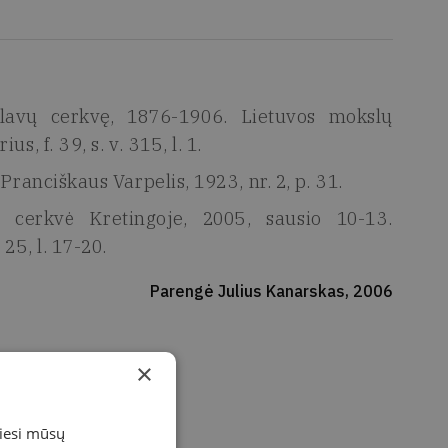
lavų cerkvę, 1876-1906. Lietuvos mokslų
, f. 39, s. v. 315, l. 1.
Pranciškaus Varpelis, 1923, nr. 2, p. 31.
 cerkvė Kretingoje, 2005, sausio 10-13.
 25, l. 17-20.
Parengė Julius Kanarskas, 2006
×
miesi mūsų