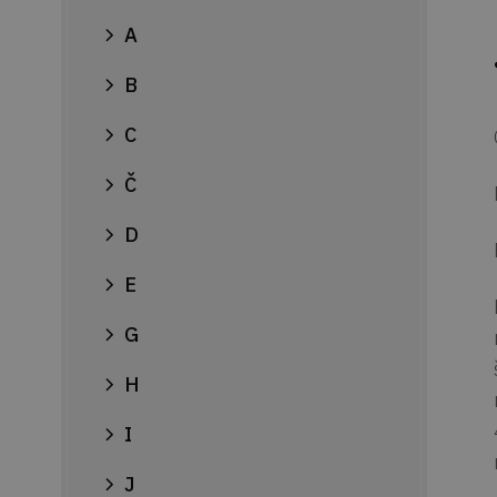
A
B
C
Č
D
E
G
H
I
J