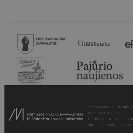
Savivaldybės biudžetinė įs
Kodas 190287259
Duomenys kaupiami ir sa
Juridinių asmenų registre