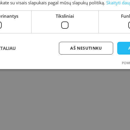
inkate su visais slapukais pagal mūsų slapukų politiką.
Skaityti dau
erinantys
Tiksliniai
Funk
ETALIAU
AŠ NESUTINKU
POWE