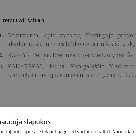
Literatūra ir šaltiniai
Dokumentai apie statomą Kretingoje pravos
akademijos centrinės bibliotekos rankraščių skyrius
RUŠKYS, Petras. Kretinga ir jos vienuolynas. Šv. 
KANARSKAS, Julius. Kunigaikščio Vladimiro
Kretingos muziejaus mokslinis archyvas, f. 12, b.
 naudoja slapukus
naudojami slapukai, siekiant pagerinti vartotojo patirtį. Naudoda