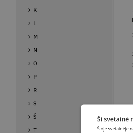
K
L
M
N
O
P
R
S
Š
Ši svetainė
Šioje svetainėje 
T