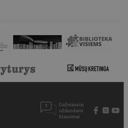
Dažniausiai
užduodami
klausimai