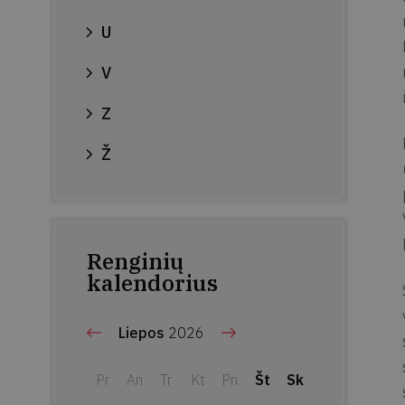
U
V
Z
Ž
Renginių
kalendorius
Liepos
2026
Pr
An
Tr
Kt
Pn
Št
Sk