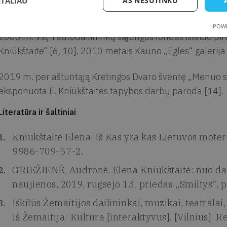
ETALIAU
AŠ NESUTINKU
35-erių kūrybos metų retrospektyvinė paroda [13].
POWE
2008 m. VšĮ Tautodailininkų sąjungos fondas išleido pi
Kniūkštaitė“ [6, 10]. 2010 metais Kauno „Eglės“ galerija i
2019 m. per aštuntąją Kretingos Dvaro šventę „Mėnuo s
eksponuota E. Kniūkštaitės tapybos darbų paroda [14].
Literatūra ir šaltiniai
Kniukštaitė Elena. Iš Kas yra kas Lietuvos moter
9986-709-57-2.
GRIEŽIENĖ, Audronė. Elena Kniūkštaitė: nuo dailės
naujienos, 2019, rugsėjo 13, priedas „Smiltys“, p
Iškilūs Žemaitijos dailininkai, muzikai, teatralai,
Iš Žemaitija: Kultūra [interaktyvus]. [Vilnius]: R