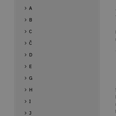
A
B
C
Č
D
E
G
H
I
J