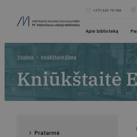
+370 445 78 984
Apie biblioteką
Pa
Titulinis
Kniūkštaitė Elena
Kniūkštaitė 
Pratarmė