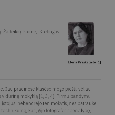
 Žadeikių kaime, Kretingos
Elena Kniūkštaitė [1]
e. Jau pradinėse klasėse mėgo piešti, vėliau
os vidurinę mokyklą [1, 3, 4]. Pirmu bandymu
 įstojusi nebenorėjo ten mokytis, nes patraukė
s technikumą, kur įgijo fotografės specialybę,