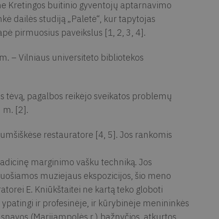
ame Kretingos buitinio gyventojų aptarnavimo
 dailės studiją „Paletė“, kur tapytojas
pė pirmuosius paveikslus [1, 2, 3, 4].
m. – Vilniaus universiteto bibliotekos
us tėvą, pagalbos reikėjo sveikatos problemų
 m. [2].
umšiškėse restauratore [4, 5]. Jos rankomis
 tradicinę marginimo vašku techniką. Jos
puošiamos muziejaus ekspozicijos, šio meno
torei E. Kniūkštaitei ne kartą teko globoti
patingi ir profesinėje, ir kūrybinėje menininkės
Sasnavos (Marijampolės r.) bažnyčios, atkurtos