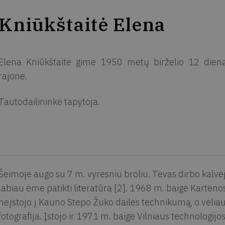
Kniūkštaitė Elena
Elena Kniūkštaitė gimė 1950 metų birželio 12 dieną
rajone.
Tautodailininkė tapytoja.
Šeimoje augo su 7 m. vyresniu broliu. Tėvas dirbo kalvėj
labiau ėmė patikti literatūra [2]. 1968 m. baigė Karten
neįstojo į Kauno Stepo Žuko dailės technikumą, o vėliau
fotografija. Įstojo ir 1971 m. baigė Vilniaus technologijo