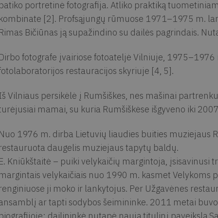
patiko portretinė fotografija. Atliko praktiką tuometini
kombinate [2]. Profsąjungų rūmuose 1971–1975 m. lankė
Rimas Bičiūnas ją supažindino su dailės pagrindais. Nuta
Dirbo fotografe įvairiose fotoateljė Vilniuje, 1975–1976 
fotolaboratorijos restauracijos skyriuje [4, 5].
Iš Vilniaus persikėlė į Rumšiškes, nes mašinai partrenk
turėjusiai mamai, su kuria Rumšiškėse išgyveno iki 2007
Nuo 1976 m. dirba Lietuvių liaudies buities muziejaus R
restauruota daugelis muziejaus tapytų baldų.
E. Kniūkštaitė – puiki velykaičių margintoja, įsisavinusi
margintais velykaičiais nuo 1990 m. kasmet Velykoms 
renginiuose ji moko ir lankytojus. Per Užgavėnes restaura
ansamblį ar tapti sodybos šeimininke. 2011 metai buvo y
biografijoje: dailininkė nutapė naują titulinį paveikslą 