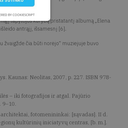
AŠ SUTINKU
RED BY COOKIESCRIPT
rmąjį tapytojos kūrybą pristatantį albumą „Elena
šleido antrąjį, išsamesnį [6].
u žvaigžde čia būti norėjo“ muziejuje buvo
ys. Kaunas: Neolitas, 2007, p. 227. ISBN 978-
 – iki fotografijos ir atgal. Pajūrio
. 9–10.
 architektai, fotomenininkai: [sąvadas]. II d.
egionų kultūrinių iniciatyvų centras, [b. m.].