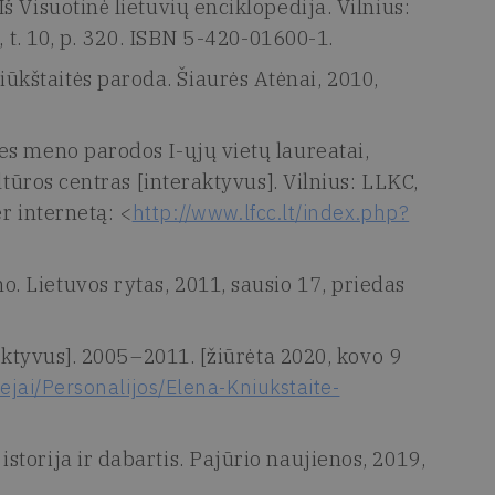
 Visuotinė lietuvių enciklopedija. Vilnius:
, t. 10, p. 320. ISBN 5-420-01600-1.
kštaitės paroda. Šiaurės Atėnai, 2010,
es meno parodos I-ųjų vietų laureatai,
ltūros centras [interaktyvus]. Vilnius: LLKC,
er internetą: <
http://www.lfcc.lt/index.php?
 Lietuvos rytas, 2011, sausio 17, priedas
aktyvus]. 2005–2011. [žiūrėta 2020, kovo 9
ejai/Personalijos/Elena-Kniukstaite-
torija ir dabartis. Pajūrio naujienos, 2019,