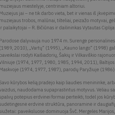
muziejaus miestelyje, centriniam altoriui.
Muziejus jai – ne tik darbo vieta, bet ir vienas iš įkvėpim
muziejaus trobos, malūnai, tilteliai, peizažo motyvai, gėl
ir palaikytojai – R. Bičiūnas ir dailininkas Vytautas Ciplij
Parodose dalyvauja nuo 1974 m. Surengė personalines
(1989, 2010), „Vartų“ (1995), „Kauno lango“ (1998) gal
paveikslai rodyti Kaišiadorių, Šakių ir Vilkaviškio rajo
Vilniuje (1974, 1977, 1980, 1985, 1994, 2011), Baltijos 
Maskvoje (1974, 1977, 1987), parodų Paryžiuje (1986), V
Savo kūrybos kelią pradėjo kaip liaudies menininkė, ar
vaizdus, naudodama supaprastintus motyvus. Vėliau sava
spalvų potėpius erdvinei formai perteikti, todėl jos kūryb
sudėtingesnė erdvinė struktūra, panoraminė ir daugiafi
siužetai: paveiksluose dominuoja Švč. Mergelės Marijos, 