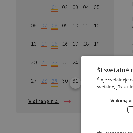
01
02
03
04
05
06
07
08
09
10
11
12
13
14
15
16
17
18
19
20
21
22
23
24
25
26
Ši svetainė
Šioje svetainėje 
27
28
29
30
31
svetaine, jūs sut
Veikimą g
Visi renginiai