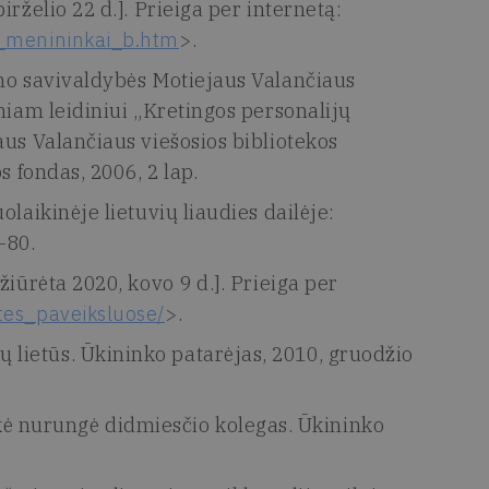
rželio 22 d.]. Prieiga per internetą:
i_menininkai_b.htm
>.
ono savivaldybės Motiejaus Valančiaus
niam leidiniui „Kretingos personalijų
aus Valančiaus viešosios bibliotekos
s fondas, 2006, 2 lap.
laikinėje lietuvių liaudies dailėje:
-80.
iūrėta 2020, kovo 9 d.]. Prieiga per
tes_paveiksluose/
>.
lietūs. Ūkininko patarėjas, 2010, gruodžio
 nurungė didmiesčio kolegas. Ūkininko