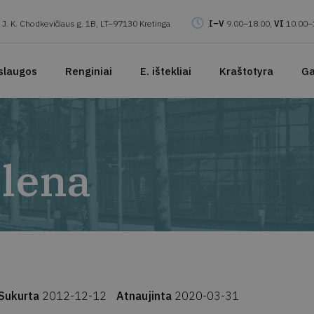
J. K. Chodkevičiaus g. 1B, LT–97130 Kretinga
I–V
9.00–18.00,
VI
10.00–
slaugos
Renginiai
E. ištekliai
Kraštotyra
Ga
Elena
Sukurta
2012-12-12
Atnaujinta
2020-03-31