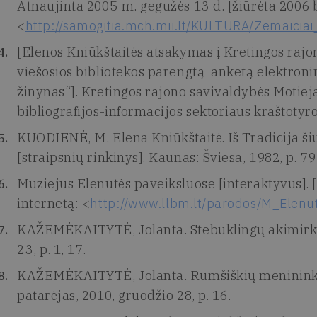
Atnaujinta 2005 m. gegužės 13 d. [žiūrėta 2006 bi
<
http://samogitia.mch.mii.lt/KULTURA/Zemaicia
[Elenos Kniūkštaitės atsakymas į Kretingos raj
viešosios bibliotekos parengtą anketą elektroni
žinynas“]. Kretingos rajono savivaldybės Motiej
bibliografijos-informacijos sektoriaus kraštotyro
KUODIENĖ, M. Elena Kniūkštaitė. Iš Tradicija šiuo
[straipsnių rinkinys]. Kaunas: Šviesa, 1982, p. 79
Muziejus Elenutės paveiksluose [interaktyvus]. [ž
internetą: <
http://www.llbm.lt/parodos/M_Elenu
KAŽEMĖKAITYTĖ, Jolanta. Stebuklingų akimirkų 
23, p. 1, 17.
KAŽEMĖKAITYTĖ, Jolanta. Rumšiškių menininkė
patarėjas, 2010, gruodžio 28, p. 16.