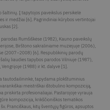
o šaltinių. Į tapytojos paveikslus persikėlė
ės ir medžiai [6]. Pagrindiniai kūrybos vertintojai
auskas [2].
 parodas Rumšiškėse (1982), Kauno paveikslų
erijose, Birštono sakraliniame muziejuje (2006),
nuose (2007–2008) [6]. Respublikinių parodų
šalių liaudies tapybos parodos Vilniuje (1987),
engrijoje (1988) ir kt. dalyvė [1].
ba tautodailininkė, tapydama plokštuminius
rankiškai meistriškai ištobulino kompoziciją,
a priskirta profesionaliajai. Pastarojoje vyrauja
gūrė kompozicija, krikščioniškos tematikos
šv. Pranciškaus, kitų šventųjų figūros, apsuptos