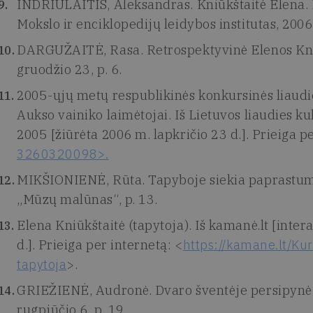
INDRIULAITIS, Aleksandras. Kniūkštaitė Elena. Iš
Mokslo ir enciklopedijų leidybos institutas, 2006
DARGUŽAITĖ, Rasa. Retrospektyvinė Elenos Kniū
gruodžio 23, p. 6.
2005-ųjų metų respublikinės konkursinės liaudi
Aukso vainiko laimėtojai. Iš Lietuvos liaudies ku
2005 [žiūrėta 2006 m. lapkričio 23 d.]. Prieiga p
3260320098>.
MIKŠIONIENĖ, Rūta. Tapyboje siekia paprastumo.
„Mūzų malūnas“, p. 13.
Elena Kniūkštaitė (tapytoja). Iš kamanė.lt [inter
d.]. Prieiga per internetą: <
https://kamane.lt/Kur
tapytoja
>.
GRIEŽIENĖ, Audronė. Dvaro šventėje persipynė is
rugpjūčio 6, p. 19.