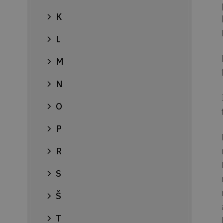
K
L
M
N
O
P
R
S
Š
T