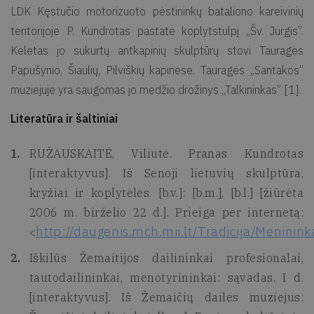
LDK Kęstučio motorizuoto pėstininkų bataliono kareivinių
teritorijoje P. Kundrotas pastatė koplytstulpį „Šv. Jurgis”.
Keletas jo sukurtų antkapinių skulptūrų stovi Tauragės
Papušynio, Šiaulių, Pilviškių kapinėse. Tauragės „Santakos”
muziejuje yra saugomas jo medžio drožinys „Talkininkas” [1].
Literatūra ir šaltiniai
RUŽAUSKAITĖ, Viliutė. Pranas Kundrotas
[interaktyvus]. Iš Senoji lietuvių skulptūra,
kryžiai ir koplytėlės. [b.v.]: [b.m.], [b.l.] [žiūrėta
2006 m. birželio 22 d.]. Prieiga per internetą:
http://daugenis.mch.mii.lt/Tradicija/Meninin
<
Iškilūs Žemaitijos dailininkai profesionalai,
tautodailininkai, menotyrininkai: sąvadas. I d.
[interaktyvus]. Iš Žemaičių dailės muziejus: