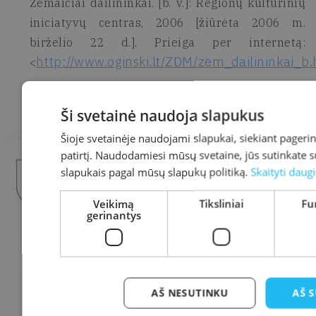
Žemaičiai dailininkai. [b. v.]: Regionų kultūrinių
iniciatyvų centras, 2006 [žiūrėta 2006 m.
birželio 22 d.]. Prieiga per internetą:
http://www.oginski.lt/ZDM/zem_dailininkai_
<
Parengė Birutė Paulauskaitė, 2006
Ši svetainė naudoja slapukus
Šioje svetainėje naudojami slapukai, siekiant pagerin
patirtį. Naudodamiesi mūsų svetaine, jūs sutinkate s
slapukais pagal mūsų slapukų politiką.
Skaityti daug
Veikimą
Tiksliniai
Fu
gerinantys
AŠ NESUTINKU
AŠ 