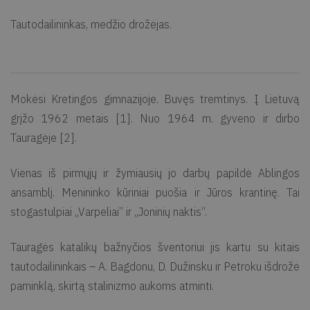
Tautodailininkas, medžio drožėjas.
Mokėsi Kretingos gimnazijoje. Buvęs tremtinys. Į Lietuvą
grįžo 1962 metais [1]. Nuo 1964 m. gyveno ir dirbo
Tauragėje [2].
Vienas iš pirmųjų ir žymiausių jo darbų papildė Ablingos
ansamblį. Menininko kūriniai puošia ir Jūros krantinę. Tai
stogastulpiai „Varpeliai” ir „Joninių naktis“.
Tauragės katalikų bažnyčios šventoriui jis kartu su kitais
tautodailininkais – A. Bagdonu, D. Dužinsku ir Petroku išdrožė
paminklą, skirtą stalinizmo aukoms atminti.