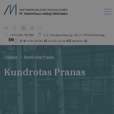
+370 445 78 984
J. K. Chodkevičiaus g. 1B, LT–97130 Kretinga
EN
I–V
9.00–18.00,
VI
10.00–15.00
VII
Nedirba
Titulinis
Kundrotas Pranas
Kundrotas Pranas