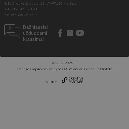
J. K. Chodkevičiaus g. 1B, LT–97130 Kretinga
Tel. +370 445 78 984
biblioteka@kretvb.lt
Dažniausiai
užduodami
klausimai
© 2002-2026
Kretingos rajono savivaldybės M. Valančiaus viešoji biblioteka
Sukūrė