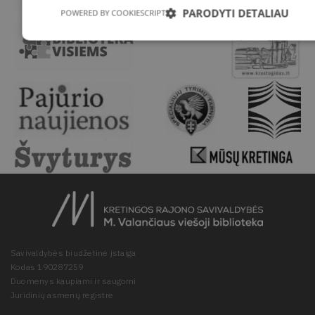
PARODYTI DETALIAU
POWERED BY COOKIESCRIPT
Savivaldybės biudžetinė įstaiga
Kodas 190287259
Duomenys kaupiami ir saugomi
Juridinių asmenų registre