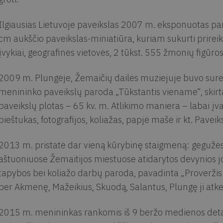
Ilgiausias Lietuvoje paveikslas 2007 m. eksponuotas paro
cm aukščio paveikslas-miniatiūra, kuriam sukurti prireik
įvykiai, geografinės vietovės, 2 tūkst. 555 žmonių figūros
2009 m. Plungėje, Žemaičių dailės muziejuje buvo suren
menininko paveikslų paroda „Tūkstantis viename“, skirt
paveikslų plotas – 65 kv. m. Atlikimo maniera – labai įv
pieštukas, fotografijos, koliažas, papjė mašė ir kt. Paveik
2013 m. pristatė dar vieną kūrybinę staigmeną: gegužės 
aštuoniuose Žemaitijos miestuose atidarytos devynios j
tapybos bei koliažo darbų paroda, pavadinta „Proveržis
per Akmenę, Mažeikius, Skuodą, Salantus, Plungę ji atkel
2015 m. menininkas rankomis iš 9 beržo medienos deta