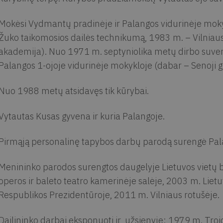
Mokėsi Vydmantų pradinėje ir Palangos vidurinėje moky
Žuko taikomosios dailės technikumą, 1983 m. – Vilniaus v
akademija). Nuo 1971 m. septyniolika metų dirbo suve
Palangos 1-ojoje vidurinėje mokykloje (dabar – Senoji g
Nuo 1988 metų atsidavęs tik kūrybai.
Vytautas Kusas gyvena ir kuria Palangoje.
Pirmąją personalinę tapybos darbų parodą surengė Pa
Menininko parodos surengtos daugelyje Lietuvos vietų be
operos ir baleto teatro kamerinėje salėje, 2003 m. Liet
Respublikos Prezidentūroje, 2011 m. Vilniaus rotušėje.
Dailininko darbai eksponuoti ir užsienyje: 1979 m. Troi