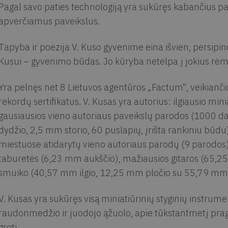
Pagal savo paties technologiją yra sukūręs kabančius pa
apverčiamus paveikslus.
Tapyba ir poezija V. Kuso gyvenime eina išvien, persipi
Kusui – gyvenimo būdas. Jo kūryba netelpa į jokius rėmus.
Yra pelnęs net 8 Lietuvos agentūros „Factum“, veikiančio
rekordų sertifikatus. V. Kusas yra autorius: ilgiausio mini
gausiausios vieno autoriaus paveikslų parodos (1000 d
dydžio, 2,5 mm storio, 60 puslapių, įrišta rankiniu būdu)
miestuose atidarytų vieno autoriaus parodų (9 parodos
taburetės (6,23 mm aukščio), mažiausios gitaros (65,
smuiko (40,57 mm ilgio, 12,25 mm pločio su 55,79 mm i
V. Kusas yra sukūręs visą miniatiūrinių styginių instrume
raudonmedžio ir juodojo ąžuolo, apie tūkstantmetį pr
groti.