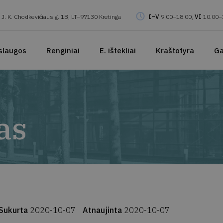
J. K. Chodkevičiaus g. 1B, LT–97130 Kretinga
I–V
9.00–18.00,
VI
10.00–
slaugos
Renginiai
E. ištekliai
Kraštotyra
Ga
as
Sukurta
2020-10-07
Atnaujinta
2020-10-07