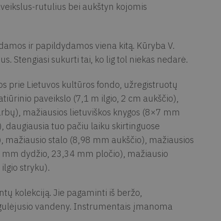
veikslus-rutulius bei aukštyn kojomis
ndamos ir papildydamos viena kitą. Kūryba V.
 Stengiasi sukurti tai, ko lig tol niekas nedarė.
s prie Lietuvos kultūros fondo, užregistruotų
atiūrinio paveikslo (7,1 m ilgio, 2 cm aukščio),
arbų), mažiausios lietuviškos knygos (8×7 mm
, daugiausia tuo pačiu laiku skirtinguose
), mažiausio stalo (8,98 mm aukščio), mažiausios
25 mm dydžio, 23,34 mm pločio), mažiausio
lgio stryku).
ntų kolekciją. Jie pagaminti iš beržo,
agulėjusio vandeny. Instrumentais įmanoma