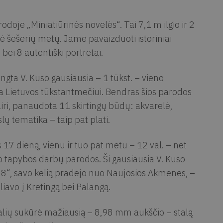
doje „Miniatiūrinės novelės“. Tai 7,1 m ilgio ir 2
ė šešerių metų. Jame pavaizduoti istoriniai
 bei 8 autentiški portretai.
gta V. Kuso gausiausia – 1 tūkst. – vieno
a Lietuvos tūkstantmečiui. Bendras šios parodos
airi, panaudota 11 skirtingų būdų: akvarelė,
slų tematika – taip pat plati.
17 dieną, vienu ir tuo pat metu – 12 val. – net
o tapybos darbų parodos. Ši gausiausia V. Kuso
 8“, savo kelią pradėjo nuo Naujosios Akmenės, –
iavo į Kretingą bei Palangą.
lių sukūrė mažiausią – 8,98 mm aukščio – stalą