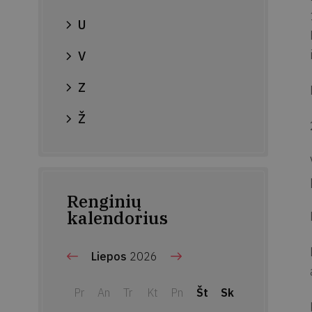
U
V
Z
Ž
Renginių
kalendorius
Liepos
2026
Pr
An
Tr
Kt
Pn
Št
Sk