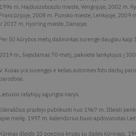
1996 m. Hajduszoboszlo mieste, Vengrijoje, 2002 m. Rygo
Prancūzijoje, 2008 m. Punsko mieste, Lenkijoje, 2009 m.
ir 2017 m. Hjorring mieste, Danijoje.
Per 50 kūrybos metų dailininkas surengė daugiau kaip 
2019 m., švęsdamas 70-metį, pakvietė lankytojus į 300
V. Kusas yra surengęs ir kelias autorines foto darbų paro
parodose.
Lietuvos rašytojų sąjungos narys.
Eilėraščius pradėjo publikuoti nuo 1967 m. Išleisti penke
apie meilę. 1997 m. kalendorius buvo apdovanotas Lietuv
Kūrėjas išleido 10 poezijos knygų su dailės kūriniais: 19