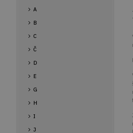
A
B
C
Č
D
E
G
H
I
J