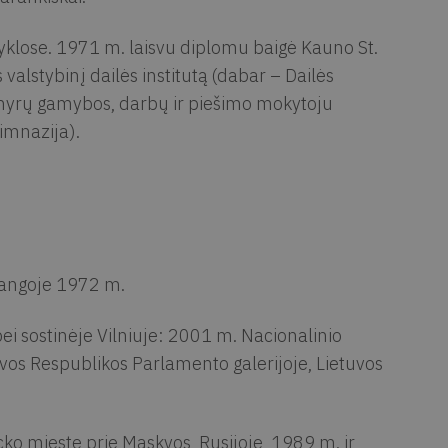
klose. 1971 m. laisvu diplomu baigė Kauno St.
alstybinį dailės institutą (dabar – Dailės
nyrų gamybos, darbų ir piešimo mokytoju
imnazija).
langoje 1972 m.
i sostinėje Vilniuje: 2001 m. Nacionalinio
uvos Respublikos Parlamento galerijoje, Lietuvos
cko mieste prie Maskvos, Rusijoje, 1989 m. ir