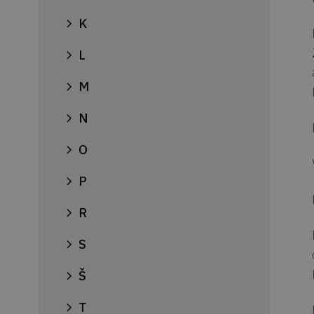
K
L
M
N
O
P
R
S
Š
T