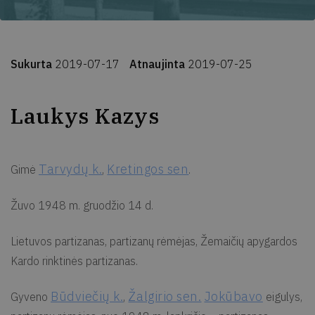
Sukurta
2019-07-17
Atnaujinta
2019-07-25
Laukys Kazys
Tarvydų k.
Kretingos sen
Gimė
,
.
Žuvo 1948 m. gruodžio 14 d.
Lietuvos partizanas, partizanų rėmėjas, Žemaičių apygardos
Kardo rinktinės partizanas.
Būdviečių k.
Žalgirio sen.
Jokūbavo
Gyveno
,
eigulys,