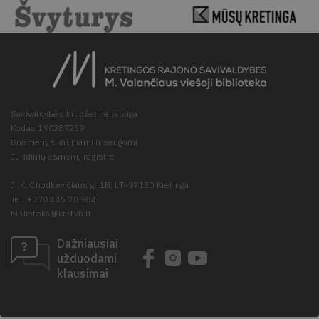
Savivaldybės biudžetinė įstaiga
Kodas 190287259
Duomenys kaupiami ir saugomi
Juridinių asmenų registre
J. K. Chodkevičiaus g. 1B, LT–97130 Kretinga
Tel. +370 445 78 984
biblioteka@kretvb.lt
Dažniausiai
užduodami
klausimai