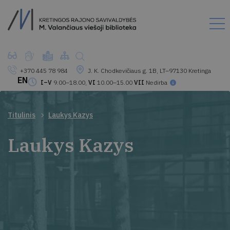
+370 445 78 984
J. K. Chodkevičiaus g. 1B, LT–97130 Kretinga
EN
I–V
9.00–18.00,
VI
10.00–15.00
VII
Nedirba
Titulinis
Laukys Kazys
Laukys Kazys