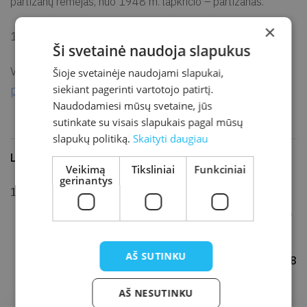
partizanų rėmėjas, nuo 1948 m. lapkričio – partizanas.
×
1948 m. gruodžio 14 d. Jokūbave nušautas stribų.
Ši svetainė naudoja slapukus
senųjų kapinių
Vardas įamžintas Kretingos parapijos
Šioje svetainėje naudojami slapukai,
paminkle
siekiant pagerinti vartotojo patirtį.
žuvusiems Kardo rinktinės partizanams atminti.
Naudodamiesi mūsų svetaine, jūs
sutinkate su visais slapukais pagal mūsų
slapukų politiką.
Skaityti daugiau
Literatūra ir šaltiniai
Veikimą
Tiksliniai
Funkciniai
gerinantys
KANARSKAS, Julius. Kretingiškiai kovose dėl
valstybingumo. Klaipėda: „Eglės“ leidykla, 2016,
p. 131. ISBN 978-609-432-100-9.
AŠ SUTINKU
Rita Vaitkienė, 2018
AŠ NESUTINKU