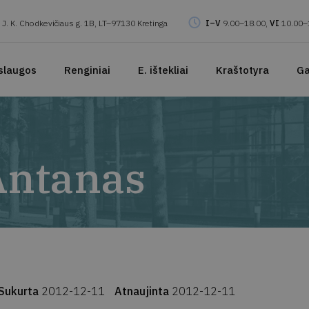
J. K. Chodkevičiaus g. 1B, LT–97130 Kretinga
I–V
9.00–18.00,
VI
10.00–
slaugos
Renginiai
E. ištekliai
Kraštotyra
Ga
Antanas
Sukurta
2012-12-11
Atnaujinta
2012-12-11