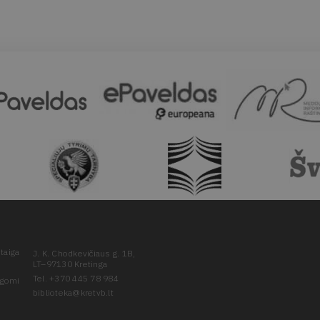
taiga
J. K. Chodkevičiaus g. 1B,
LT–97130 Kretinga
Tel. +370 445 78 984
ugomi
biblioteka@kretvb.lt