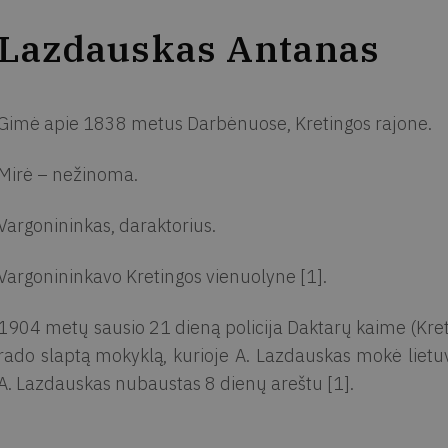
Lazdauskas Antanas
Gimė apie 1838 metus Darbėnuose, Kretingos rajone.
Mirė – nežinoma.
Vargonininkas, daraktorius.
Vargonininkavo Kretingos vienuolyne [1].
1904 metų sausio 21 dieną policija Daktarų kaime (Kret
rado slaptą mokyklą, kurioje A. Lazdauskas mokė lietuvi
A. Lazdauskas nubaustas 8 dienų areštu [1].