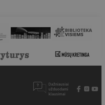
Dažniausiai
užduodami
klausimai