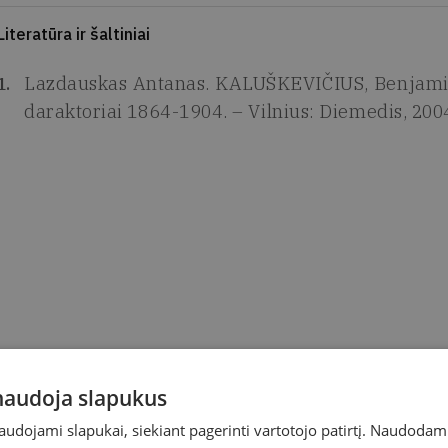
Literatūra ir šaltiniai
Lazdauskas Antanas. KALUŠKEVIČIUS, Benjaminas
daraktoriai 1864-1904. – Vilnius: Diemedis, 200
 naudoja slapukus
naudojami slapukai, siekiant pagerinti vartotojo patirtį. Naudoda