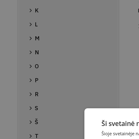
K
L
M
N
O
P
R
S
Š
Ši svetainė
Šioje svetainėje 
T