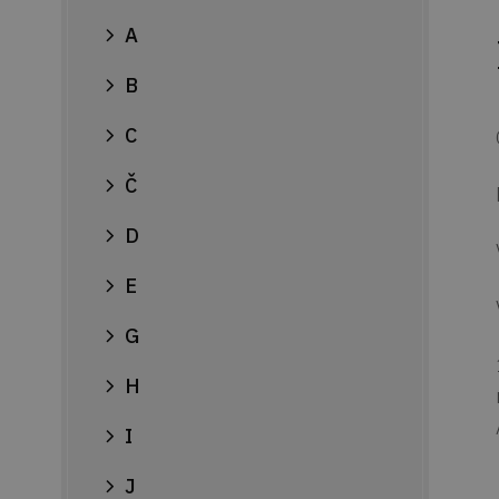
A
B
C
Č
D
E
G
H
I
J