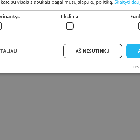
inkate su visais slapukais pagal mūsų slapukų politiką.
Skaityti dau
erinantys
Tiksliniai
Funk
ETALIAU
AŠ NESUTINKU
POWE