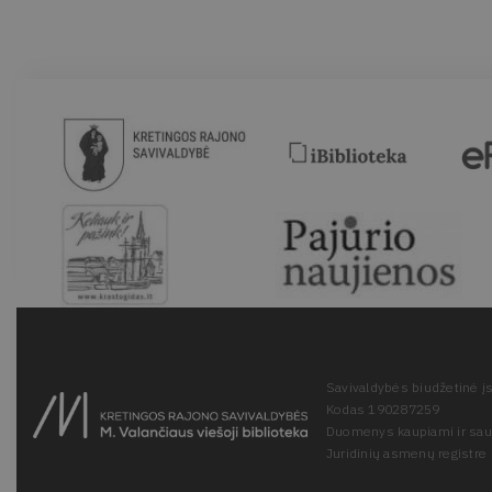
Savivaldybės biudžetinė įs
Kodas 190287259
Duomenys kaupiami ir sa
Juridinių asmenų registre