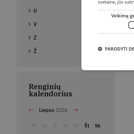
svetaine, jūs sut
U
Veikimą g
V
Z
PARODYTI D
Ž
Renginių
kalendorius
Liepos
2026
Pr
An
Tr
Kt
Pn
Št
Sk