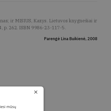
; ir MISIUS, Kazys. Lietuvos knygnešiai ir
4, p. 262. ISBN 9986-23-117-5.
Parengė Lina Buikienė, 2008
×
miesi mūsų