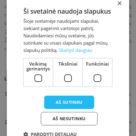
×
dukrele Aldona buvo suimtas. Išvežtas į Sevurallagą (Garių
Ši svetainė naudoja slapukus
rajonas, Sverdlovsko sritis, Rusija). SSRS vidaus reikalų
Šioje svetainėje naudojami slapukai,
liaudies komisariato Ypatingojo pasitarimo 1942 m. birželio
siekiant pagerinti vartotojo patirtį.
27 d. nuteistas mirti [5]. Sušaudytas Sverdlovsko kalėjime.
Naudodamiesi mūsų svetaine, jūs
Žmona su dukra ištremtos į Svetloozerskojė (Srostkų
sutinkate su visais slapukais pagal mūsų
rajonas, Altajaus kraštas, Rusija) [5].
slapukų politiką.
Skaityti daugiau
Veikimą
Tiksliniai
Funkciniai
gerinantys
Literatūra ir šaltiniai
KANARSKAS, Julius. Visuomenės veikėjas,
AŠ SUTINKU
žurnalistas Edvardas Lenkauskis. Švyturys,
1992, spalio 14, nr. 80.
AŠ NESUTINKU
KANARKS, Jolios. Studėntu kuorpuoracėjės
„Samogitia“ steigies. A mon sakaa? 1992, nr. 6, p.
PARODYTI DETALIAU