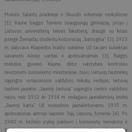
Mokėsi Salantų pradinėje ir Skuodo vidurinėje mokyklose
[1]. Kaune baigęs Tumėno suaugusiųjų gimnaziją, įstojo į
Lietuvos universitetą teisės fakultetą, drauge su kitais
įsteigė Žemaičių studentų korporaciją „Samogitia“ [2]. 1923
m. dalyvavo Klaipėdos krašto sukilime. Už tai jam suteiktas
savanorio kūrėjo vardas ir apdovanojimas [3]. Baigęs
mokslus gyveno Kaune, dirbo valstybės kontrolės
revizoriumi susisiekimo ministerijoje, buvo Lietuvių tautininkų
sąjungos vyriausiosios valdybos reikalų vedėjas, lietuvių
tautinio jaunimo „Jaunoji Lietuva“ sąjungos centro valdybos
narys, nuo 1932 iki 1934 m. redagavo jaunalietuvių leidinį
„Jaunoji karta“. Už nuopelnus jaunalietuviams, 1935 m.
apdovanotas antrojo laipsnio Trijų Liepsnų žymeniu [4]. Po
1940 m. birželio įvykių pakliuvo į komunistų nemalonę ir
1941 m. birželio 14 d. kartu su žmona Elena ir šešiamete