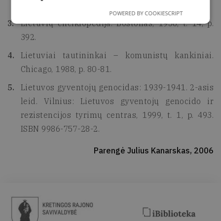
1.
POWERED BY COOKIESCRIPT
Lietuvių enciklopedija. Bostonas, 1958, t. 14, p.
392.
Lietuviai tautininkai – komunistų kankiniai.
Chicago, 1988, p. 80-81.
Lietuvos gyventojų genocidas: 1939-1941. 2-asis
leid. Vilnius: Lietuvos gyventojų genocido ir
rezistencijos tyrimų centras, 1999, t. 1, p. 493.
ISBN 9986-757-28-2.
Parengė Julius Kanarskas, 2006