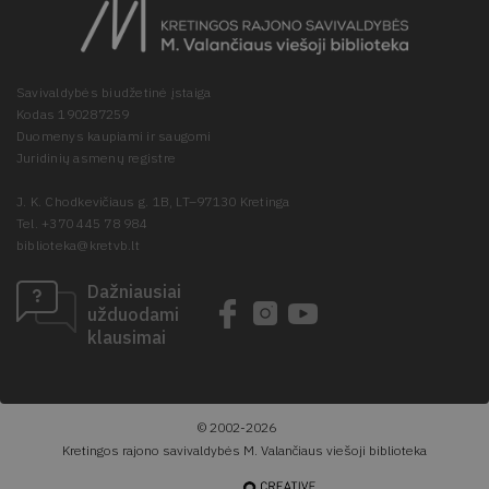
Savivaldybės biudžetinė įstaiga
Kodas 190287259
Duomenys kaupiami ir saugomi
Juridinių asmenų registre
J. K. Chodkevičiaus g. 1B, LT–97130 Kretinga
Tel. +370 445 78 984
biblioteka@kretvb.lt
Dažniausiai
užduodami
klausimai
© 2002-2026
Kretingos rajono savivaldybės M. Valančiaus viešoji biblioteka