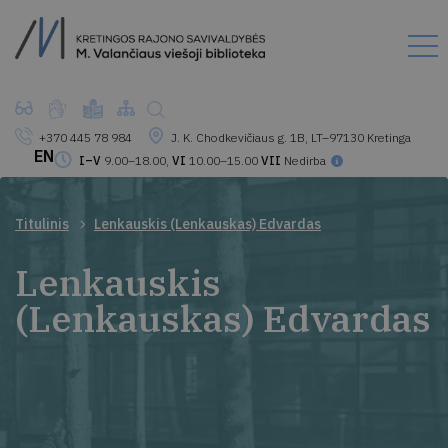
+370 445 78 984
J. K. Chodkevičiaus g. 1B, LT–97130 Kretinga
EN
I–V
9.00–18.00,
VI
10.00–15.00
VII
Nedirba
Titulinis
Lenkauskis (Lenkauskas) Edvardas
Lenkauskis
(Lenkauskas) Edvardas