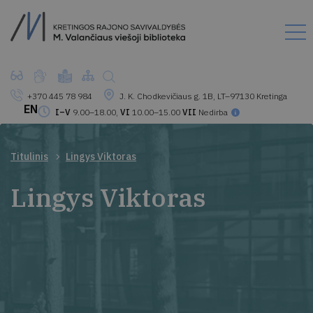
+370 445 78 984
J. K. Chodkevičiaus g. 1B, LT–97130 Kretinga
EN
I–V
9.00–18.00,
VI
10.00–15.00
VII
Nedirba
Titulinis
Lingys Viktoras
Lingys Viktoras