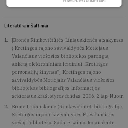
POWERED BY COOKIESCRIPT
Literatūra ir šaltiniai
[Bronės Rimkevičiūtės-Liniauskienės atsakymas
į Kretingos rajono savivaldybės Motiejaus
Valančiaus viešosios bibliotekos parengtą
anketą elektroniniam leidiniui „Kretingos
personalijų žinynas“]. Kretingos rajono
savivaldybės Motiejaus Valančiaus viešosios
bibliotekos bibliografijos-informacijos
sektoriaus kraštotyros fondas, 2006, 2 lap. Nuotr.
Bronė Liniauskienė (Rimkevičiūtė): bibliografija.
Kretingos rajono savivaldybės M. Valančiaus
viešoji biblioteka. Sudarė Laima Jonauskaitė,