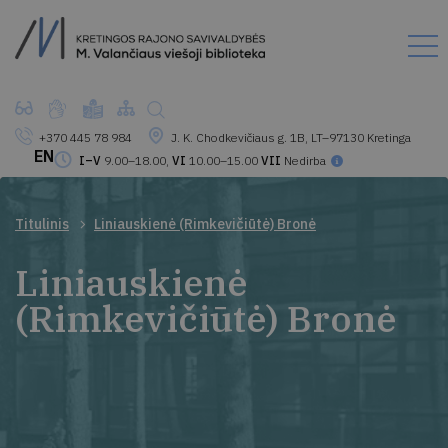
+370 445 78 984
J. K. Chodkevičiaus g. 1B, LT–97130 Kretinga
EN
I–V
9.00–18.00,
VI
10.00–15.00
VII
Nedirba
Titulinis
Liniauskienė (Rimkevičiūtė) Bronė
Liniauskienė
(Rimkevičiūtė) Bronė