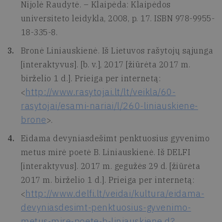
Nijolė Raudytė. – Klaipėda: Klaipėdos
universiteto leidykla, 2008, p. 17. ISBN 978-9955-
18-335-8.
Bronė Liniauskienė. Iš Lietuvos rašytojų sąjunga
[interaktyvus]. [b. v.], 2017 [žiūrėta 2017 m.
birželio 1 d.]. Prieiga per internetą:
http://www.rasytojai.lt/lt/veikla/60-
<
rasytojai/esami-nariai/l/260-liniauskiene-
brone
>.
Eidama devyniasdešimt penktuosius gyvenimo
metus mirė poetė B. Liniauskienė. Iš DELFI
[interaktyvus]. 2017 m. gegužės 29 d. [žiūrėta
2017 m. birželio 1 d.]. Prieiga per internetą:
http://www.delfi.lt/veidai/kultura/eidama-
<
devyniasdesimt-penktuosius-gyvenimo-
metus-mire-poete-b-liniauskiene.d?