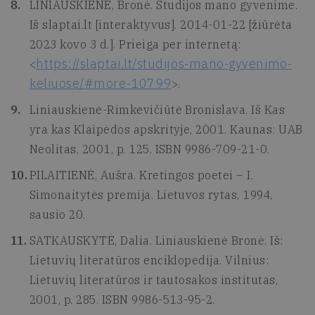
LINIAUSKIENĖ, Bronė. Studijos mano gyvenime.
Iš slaptai.lt [interaktyvus]. 2014-01-22 [žiūrėta
2023 kovo 3 d.]. Prieiga per internetą:
https://slaptai.lt/studijos-mano-gyvenimo-
<
keliuose/#more-10799
>.
Liniauskienė-Rimkevičiūtė Bronislava. Iš Kas
yra kas Klaipėdos apskrityje, 2001. Kaunas: UAB
Neolitas, 2001, p. 125. ISBN 9986-709-21-0.
PILAITIENĖ, Aušra. Kretingos poetei – I.
Simonaitytės premija. Lietuvos rytas, 1994,
sausio 20.
SATKAUSKYTĖ, Dalia. Liniauskienė Bronė. Iš:
Lietuvių literatūros enciklopedija. Vilnius:
Lietuvių literatūros ir tautosakos institutas,
2001, p. 285. ISBN 9986-513-95-2.