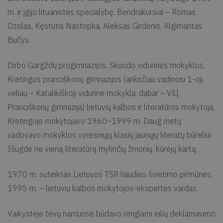
m. ir įgijo lituanistės specialybę. Bendrakursiai – Romas
Ozolas, Kęstutis Nastopka, Aleksas Girdenis, Algimantas
Bučys.
Dirbo Gargždų progimnazijos, Skuodo vidurinės mokyklos,
Kretingos pranciškonų gimnazijos (anksčiau vadinosi 1-oji,
vėliau – Katalikiškoji vidurinė mokykla, dabar – VšĮ
Pranciškonų gimnazija) lietuvių kalbos ir literatūros mokytoja.
Kretingoje mokytojavo 1960–1999 m. Daug metų
vadovavo mokyklos vyresniųjų klasių jaunųjų literatų būreliui.
Išugdė ne vieną literatūrą mylinčių žmonių, kūrėjų kartą.
1970 m. suteiktas Lietuvos TSR liaudies švietimo pirmūnės,
1995 m. – lietuvių kalbos mokytojos-ekspertės vardas.
Vaikystėje tėvų namuose būdavo rengiami eilių deklamavimo