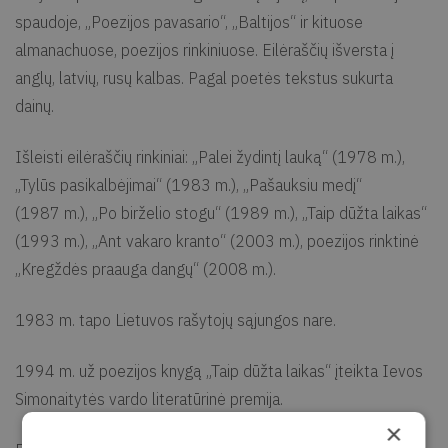
spaudoje, „Poezijos pavasario“, „Baltijos“ ir kituose
almanachuose, poezijos rinkiniuose. Eilėraščių išversta į
anglų, latvių, rusų kalbas. Pagal poetės tekstus sukurta
dainų.
Išleisti eilėraščių rinkiniai: „Palei žydintį lauką“ (1978 m.),
„Tylūs pasikalbėjimai“ (1983 m.), „Pašauksiu medį“
(1987 m.), „Po birželio stogu“ (1989 m.), „Taip dūžta laikas“
(1993 m.), „Ant vakaro kranto“ (2003 m.), poezijos rinktinė
„Kregždės praauga dangų“ (2008 m.).
1983 m. tapo Lietuvos rašytojų sąjungos nare.
1994 m. už poezijos knygą „Taip dūžta laikas“ įteikta Ievos
Simonaitytės vardo literatūrinė premija.
×