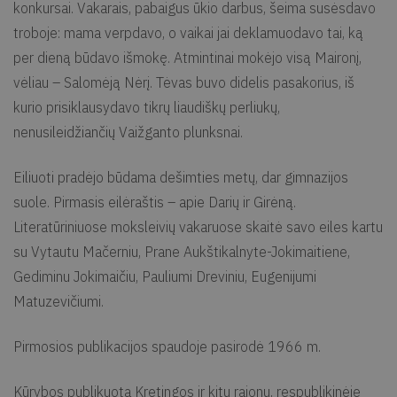
konkursai. Vakarais, pabaigus ūkio darbus, šeima susėsdavo
troboje: mama verpdavo, o vaikai jai deklamuodavo tai, ką
per dieną būdavo išmokę. Atmintinai mokėjo visą Maironį,
vėliau – Salomėją Nėrį. Tėvas buvo didelis pasakorius, iš
kurio prisiklausydavo tikrų liaudiškų perliukų,
nenusileidžiančių Vaižganto plunksnai.
Eiliuoti pradėjo būdama dešimties metų, dar gimnazijos
suole. Pirmasis eilėraštis – apie Darių ir Girėną.
Literatūriniuose moksleivių vakaruose skaitė savo eiles kartu
su Vytautu Mačerniu, Prane Aukštikalnyte-Jokimaitiene,
Gediminu Jokimaičiu, Pauliumi Dreviniu, Eugenijumi
Matuzevičiumi.
Pirmosios publikacijos spaudoje pasirodė 1966 m.
Kūrybos publikuota Kretingos ir kitų rajonų, respublikinėje