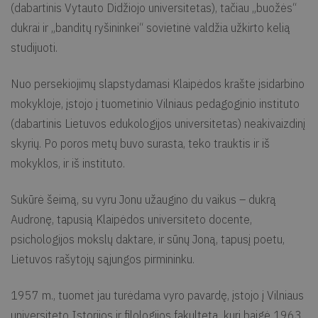
(dabartinis Vytauto Didžiojo universitetas), tačiau „buožės“
dukrai ir „banditų ryšininkei“ sovietinė valdžia užkirto kelią
studijuoti.
Nuo persekiojimų slapstydamasi Klaipėdos krašte įsidarbino
mokykloje, įstojo į tuometinio Vilniaus pedagoginio instituto
(dabartinis Lietuvos edukologijos universitetas) neakivaizdinį
skyrių. Po poros metų buvo surasta, teko trauktis ir iš
mokyklos, ir iš instituto.
Sukūrė šeimą, su vyru Jonu užaugino du vaikus – dukrą
Audronę, tapusią Klaipėdos universiteto docente,
psichologijos mokslų daktare, ir sūnų Joną, tapusį poetu,
Lietuvos rašytojų sąjungos pirmininku.
1957 m., tuomet jau turėdama vyro pavardę, įstojo į Vilniaus
universiteto Istorijos ir filologijos fakultetą, kurį baigė 1963