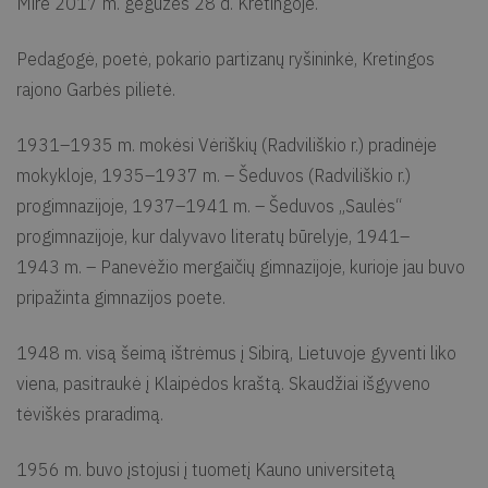
Mirė 2017 m. gegužės 28 d. Kretingoje.
Pedagogė, poetė, pokario partizanų ryšininkė, Kretingos
rajono Garbės pilietė.
1931–1935 m. mokėsi Vėriškių (Radviliškio r.) pradinėje
mokykloje, 1935–1937 m. – Šeduvos (Radviliškio r.)
progimnazijoje, 1937–1941 m. – Šeduvos „Saulės“
progimnazijoje, kur dalyvavo literatų būrelyje, 1941–
1943 m. – Panevėžio mergaičių gimnazijoje, kurioje jau buvo
pripažinta gimnazijos poete.
1948 m. visą šeimą ištrėmus į Sibirą, Lietuvoje gyventi liko
viena, pasitraukė į Klaipėdos kraštą. Skaudžiai išgyveno
tėviškės praradimą.
1956 m. buvo įstojusi į tuometį Kauno universitetą