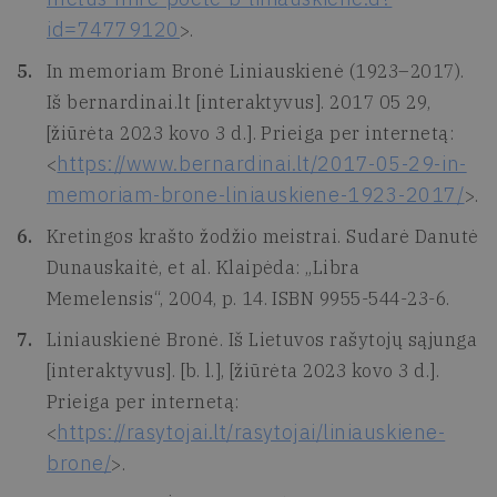
id=74779120
>.
In memoriam Bronė Liniauskienė (1923–2017).
Iš bernardinai.lt [interaktyvus]. 2017 05 29,
[žiūrėta 2023 kovo 3 d.]. Prieiga per internetą:
https://www.bernardinai.lt/2017-05-29-in-
<
memoriam-brone-liniauskiene-1923-2017/
>.
Kretingos krašto žodžio meistrai. Sudarė Danutė
Dunauskaitė, et al. Klaipėda: „Libra
Memelensis“, 2004, p. 14. ISBN 9955-544-23-6.
Liniauskienė Bronė. Iš Lietuvos rašytojų sąjunga
[interaktyvus]. [b. l.], [žiūrėta 2023 kovo 3 d.].
Prieiga per internetą:
https://rasytojai.lt/rasytojai/liniauskiene-
<
brone/
>.