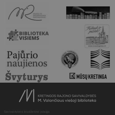
Savivaldybės biudžetinė įstaiga