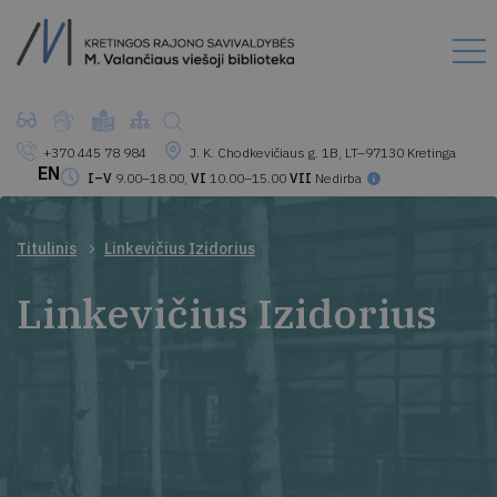
+370 445 78 984
J. K. Chodkevičiaus g. 1B, LT–97130 Kretinga
EN
I–V
9.00–18.00,
VI
10.00–15.00
VII
Nedirba
Titulinis
Linkevičius Izidorius
Linkevičius Izidorius