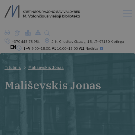
+370 445 78 984
J. K. Chodkevičiaus g. 1B, LT–97130 Kretinga
EN
I–V
9.00–18.00,
VI
10.00–15.00
VII
Nedirba
Titulinis
Mališevskis Jonas
Mališevskis Jonas