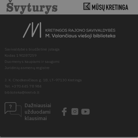
Savivaldybės biudžetinė įstaiga
Kodas 190287259
Duomenys kaupiami ir saugomi
Juridinių asmenų registre
J. K. Chodkevičiaus g. 1B, LT–97130 Kretinga
Tel. +370 445 78 984
biblioteka@kretvb.lt
Dažniausiai
užduodami
klausimai