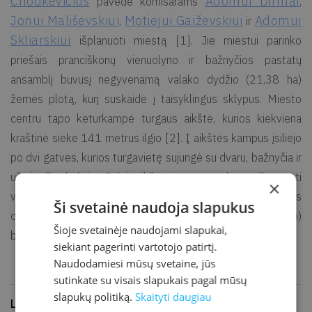
Chodkevičius
Adomui Dirmai
pavedė komisarams
,
Jonui Mališevskiui
Motiejui Gaiževskiui
Adomui
,
ir
Skliarskiui
išplanuoti miestą [1]. Jie miestui parinko
priešais pranciškonų vienuolyno ir bažnyčios pastatų
ansamblį buvusį negyvenamą valako dydžio (21,38 ha)
žemės plotą, kurį suskaidė į taisyklingus sklypus. Miesto
centru tapo keturkampė turgaus aikštė, kurios kiekviena
kraštinė siekė 141 metrus ilgio [2]. Į aikštės kampus įsiliejo
po dvi gatves, kurios turgavietę sujungė su dvaru, bažnyčia ir
užmiesčio keliais. Palei aikštę ir gatves buvo išmatuoti
×
vienodo dydžio sklypai miestelėnų namams, o aikštės
Ši svetainė naudoja slapukus
centre parinkta vieta rotušei – miesto tarybos (magistrato)
Šioje svetainėje naudojami slapukai,
būstinei [3].
siekiant pagerinti vartotojo patirtį.
Naudodamiesi mūsų svetaine, jūs
sutinkate su visais slapukais pagal mūsų
slapukų politiką.
Skaityti daugiau
Literatūra ir šaltiniai