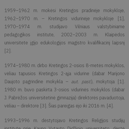
1959–1962 m. mokėsi Kretingos pradinėje mokykloje,
1962–1970 m. – Kretingos vidurinėje mokykloje [1],
1970–1974 m. studijavo Vilniaus valstybiniame
pedagogikos institute, 2002–2003 m. Klaipėdos
universitete įgijo edukologijos magistro kvalifikacinį laipsnį
[2].
1974–1980 m. dirbo Kretingos 2-osios 8-metės mokyklos,
vėliau tapusios Kretingos 2-ąja vidurine (dabar Marijono
Daujoto pagrindine mokykla –
aut. past
.), mokytoja [1].
1980 m. buvo paskirta 3-osios vidurinės mokyklos (dabar
J. Pabrėžos universitetinė gimnazija) direktorės pavaduotoja,
vėliau – direktore [3]. Šias pareigas ėjo iki 2016 m. [4].
1993–1996 m. dėstytojavo Kretingos Religijos studijų
institute prie Kauno Vytauto Didžiojo universiteto, dėstė