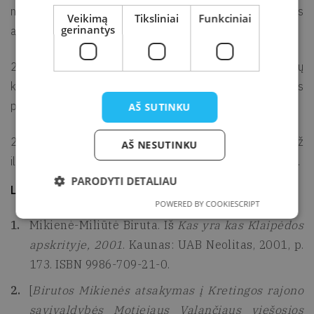
narė (nuo 2002 m.), vidurinio ugdymo programos
Veikimą
Tiksliniai
Funkciniai
gerinantys
akreditavimo ekspertė (nuo 2004 m.).
2004 m., Lietuvos Respublikos Prezidento rinkimų
kampanijos metu, buvo Prezidento Valdo Adamkaus
patikėtinė [2].
AŠ SUTINKU
2002 m. gavo Švietimo ir mokslo ministro Padėkos raštą už
AŠ NESUTINKU
ilgametį nuoširdų pedagoginį ir kūrybingą vadybinį darbą [2].
PARODYTI DETALIAU
Literatūra ir šaltiniai
POWERED BY COOKIESCRIPT
Mikienė-Miliūtė Biruta. Iš
Kas yra kas Klaipėdos
apskrityje, 2001
. Kaunas: UAB Neolitas, 2001, p.
173. ISBN 9986-709-21-0.
[
Birutos Mikienės atsakymas į Kretingos rajono
savivaldybės Motiejaus Valančiaus viešosios