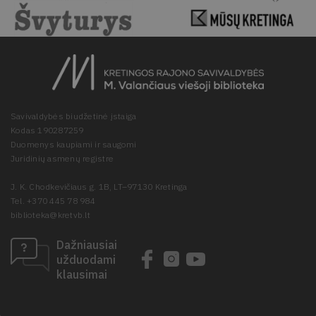
Savivaldybės biudžetinė įstaiga
Kodas 190287259
Duomenys kaupiami ir saugomi
Juridinių asmenų registre
J. K. Chodkevičiaus g. 1B, LT–97130 Kretinga
Tel. +370 445 78 984
biblioteka@kretvb.lt
Dažniausiai
užduodami
klausimai