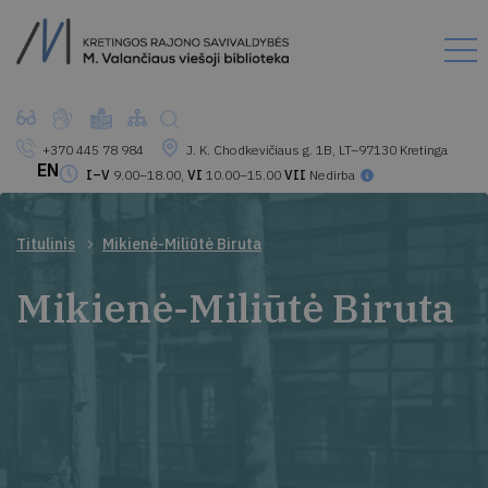
+370 445 78 984
J. K. Chodkevičiaus g. 1B, LT–97130 Kretinga
EN
I–V
9.00–18.00,
VI
10.00–15.00
VII
Nedirba
Titulinis
Mikienė-Miliūtė Biruta
Mikienė-Miliūtė Biruta