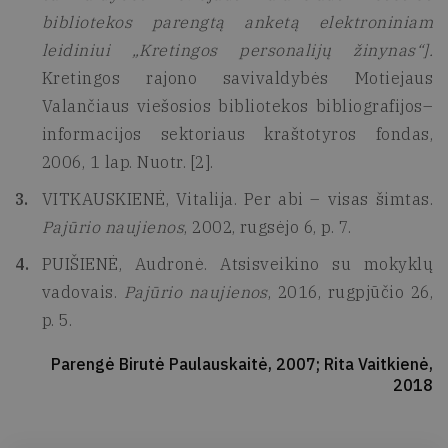
bibliotekos parengtą anketą elektroniniam
leidiniui „Kretingos personalijų žinynas“].
Kretingos rajono savivaldybės Motiejaus
Valančiaus viešosios bibliotekos bibliografijos–
informacijos sektoriaus kraštotyros fondas,
2006, 1 lap. Nuotr. [2].
VITKAUSKIENĖ, Vitalija. Per abi – visas šimtas.
Pajūrio naujienos
, 2002, rugsėjo 6, p. 7.
PUIŠIENĖ, Audronė. Atsisveikino su mokyklų
vadovais.
Pajūrio naujienos
, 2016, rugpjūčio 26,
p. 5.
Parengė Birutė Paulauskaitė, 2007; Rita Vaitkienė,
2018