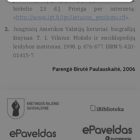
[interaktyvus]. [b.v.]: [b.m.], [b.l.] [žiūrėta 2006 m.
birželio 23 d.]. Prieiga per internetą:
http://www.lgt.lt/lgs/lietuvos_geologai.rtf
<
>.
Jungtinių Amerikos Valstijų lietuviai: biografijų
žinynas. T. 1. Vilnius: Mokslo ir enciklopedijų
leidybos institutas, 1998, p. 676-677. ISBN 5-420-
01415-7.
Parengė Birutė Paulauskaitė, 2006