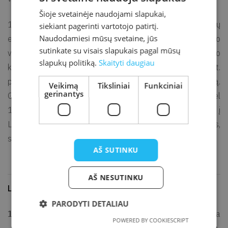
Šioje svetainėje naudojami slapukai,
1965 m. dalyvavo Niujorke organizuotoje masinėje lietuvių
siekiant pagerinti vartotojo patirtį.
Naudodamiesi mūsų svetaine, jūs
eisenoje į Jungtines Tautas, reikalaujant Pabaltijo
sutinkate su visais slapukais pagal mūsų
valstybėms laisvės, 1966 m. – Pasaulio lietuvių jaunimo
slapukų politiką.
Skaityti daugiau
kongrese Čikagoje, taip pat – įteikiant peticiją su 150 tūkst.
parašų prieš sovietinę Pabaltijo valstybių okupaciją.
Veikimą
Tiksliniai
Funkciniai
gerinantys
Gyvendamas Čikagoje, viešai šmeižė sovietinę tikrovę, todėl
1962 m. lapkričio 22 d. buvo nuteistas už akių. Grįžęs į
Lietuvą, gyveno Vilniuje, lankė teatrus, koncertų sales,
susitikinėjo su kurso draugais [1].
AŠ SUTINKU
AŠ NESUTINKU
Literatūra ir šaltiniai
PARODYTI DETALIAU
Lietuvos geologai. Iš Lietuvos geologų sąjunga
POWERED BY COOKIESCRIPT