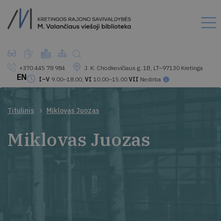
+370 445 78 984
J. K. Chodkevičiaus g. 1B, LT–97130 Kretinga
EN
I–V
9.00–18.00,
VI
10.00–15.00
VII
Nedirba
Titulinis
Miklovas Juozas
Miklovas Juozas