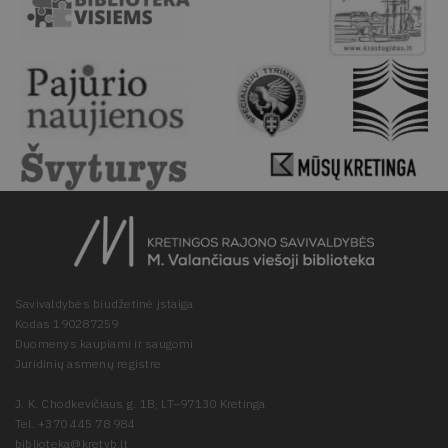
Savivaldybės biudžetinė įstaiga
Kodas 190287259
Duomenys kaupiami ir saugomi
Juridinių asmenų registre
J. K. Chodkevičiaus g. 1B, LT–97130 Kretinga
Tel. +370 445 78 984
biblioteka@kretvb.lt