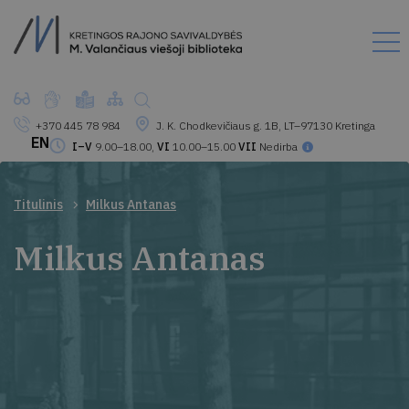
+370 445 78 984
J. K. Chodkevičiaus g. 1B, LT–97130 Kretinga
EN
I–V
9.00–18.00,
VI
10.00–15.00
VII
Nedirba
Titulinis
Milkus Antanas
Milkus Antanas