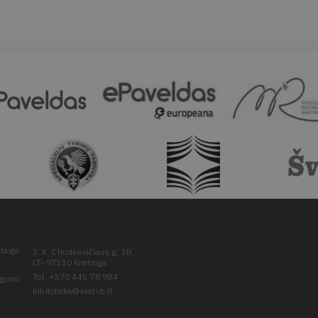
taiga
J. K. Chodkevičiaus g. 1B,
LT–97130 Kretinga
Tel. +370 445 78 984
ugomi
biblioteka@kretvb.lt