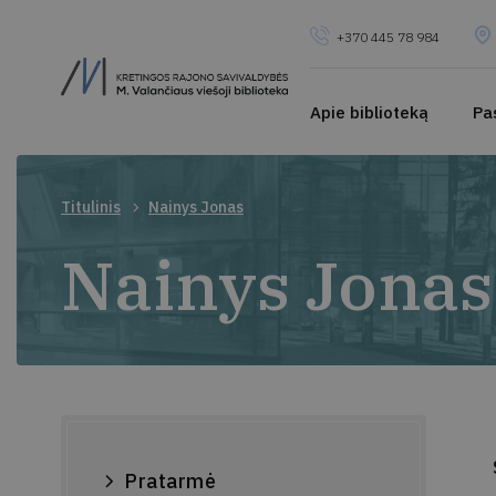
+370 445 78 984
Apie biblioteką
Pa
Titulinis
Nainys Jonas
Nainys Jonas
Pratarmė