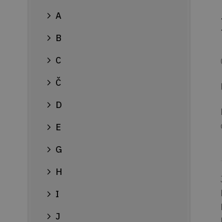
A
B
C
Č
D
E
G
H
I
J