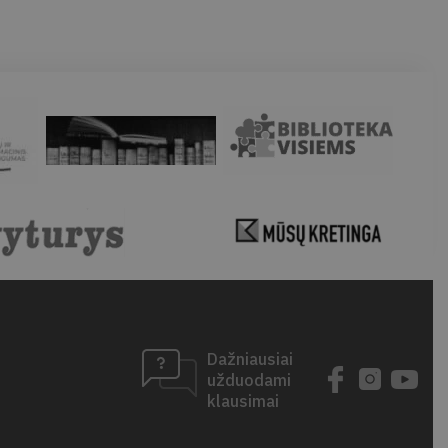
Dažniausiai
užduodami
klausimai