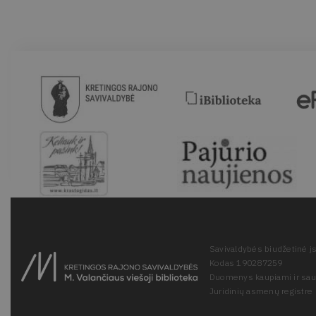
Savivaldybės biudžetinė įs
Kodas 190287259
Duomenys kaupiami ir sa
Juridinių asmenų registre