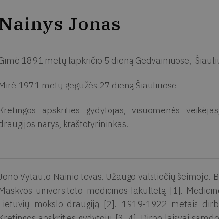
Nainys Jonas
Gimė 1891 metų lapkričio 5 dieną Gedvainiuose, Šiaulių 
Mirė 1971 metų gegužės 27 dieną Šiauliuose.
Kretingos apskrities gydytojas, visuomenės veikėja
draugijos narys, kraštotyrininkas.
Jono Vytauto Nainio tėvas. Užaugo valstiečių šeimoje. B
Maskvos universiteto medicinos fakultetą [1]. Medici
Lietuvių mokslo draugiją [2]. 1919-1922 metais dirb
Kretingos apskrities gydytoju [3, 4]. Dirbo laisvai sam