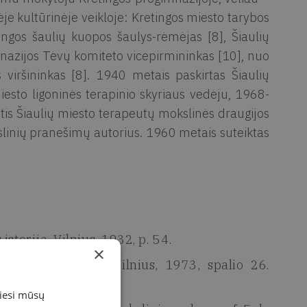
je kultūrinėje veikloje: Kretingos miesto tarybos
tingos šaulių kuopos šaulys-rėmėjas [8], Šiaulių
mnazijos Tėvų komiteto vicepirmininkas [10], nuo
 viršininkas [8]. 1940 metais paskirtas Šiaulių
iesto ligoninės terapinio skyriaus vedėju, 1968-
tis Šiaulių miesto terapeutų mokslinės draugijos
slinių pranešimų autorius. 1960 metais suteiktas
storija. Vilnius, 1932, p. 54.
×
us direktoriui. Vilnius, 1973, spalio 26.
, s. v. 6.
miesi mūsų