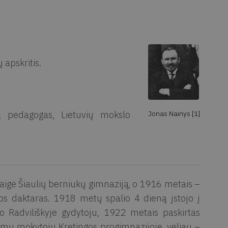
apskritis.
s, pedagogas, Lietuvių mokslo
Jonas Nainys [1]
aigė Šiaulių berniukų gimnaziją, o 1916 metais –
nos daktaras. 1918 metų spalio 4 dieną įstojo į
o Radviliškyje gydytoju, 1922 metais paskirtas
domu mokytoju Kretingos progimnazijoje, vėliau –