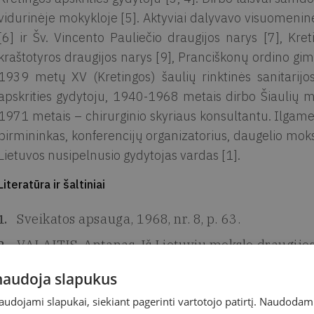
vidurinėje mokykloje [5]. Aktyviai dalyvavo visuomeninė
[6] ir Šv. Vincento Pauliečio draugijos narys [7], Kre
kraštotyros draugijos narys [9], Pranciškonų ordino gi
1939 metų XV (Kretingos) šaulių rinktinės sanitarijos
apskrities gydytoju, 1940-1968 metais dirbo Šiaulių m
1971 metais – chirurginio skyriaus konsultantu. Ilgame
pirmininkas, konferencijų organizatorius, daugelio mok
Lietuvos nusipelnusio gydytojas vardas [1].
Literatūra ir šaltiniai
Sveikatos apsauga, 1968, nr. 8, p. 63.
VALAITIS, Antanas. Iš Lietuvių mokslo draugijos i
NAINIENĖS Jadvygos laiškas Kretingos muzieja
 naudoja slapukus
Kretingos muziejaus mokslinis archyvas, f. 5, b. 20
naudojami slapukai, siekiant pagerinti vartotojo patirtį. Naudoda