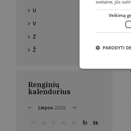
svetaine, jūs sut
U
Veikimą g
V
Z
PARODYTI D
Ž
Renginių
kalendorius
Liepos
2026
Pr
An
Tr
Kt
Pn
Št
Sk