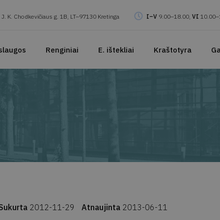
J. K. Chodkevičiaus g. 1B, LT–97130 Kretinga
I–V
9.00–18.00,
VI
10.00–
slaugos
Renginiai
E. ištekliai
Kraštotyra
Ga
Sukurta
2012-11-29
Atnaujinta
2013-06-11