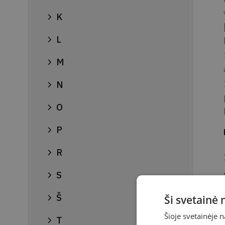
K
L
M
N
O
P
R
S
Š
Ši svetainė
Šioje svetainėje 
T