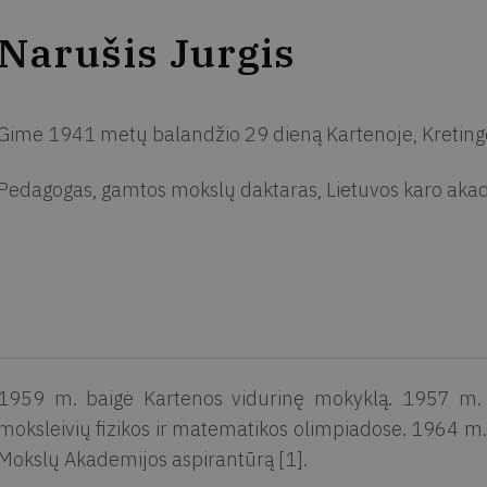
Narušis Jurgis
Gimė 1941 metų balandžio 29 dieną Kartenoje, Kreting
Pedagogas, gamtos mokslų daktaras, Lietuvos karo aka
1959 m. baigė Kartenos vidurinę mokyklą. 1957 m. u
moksleivių fizikos ir matematikos olimpiadose. 1964 m. 
Mokslų Akademijos aspirantūrą [1].