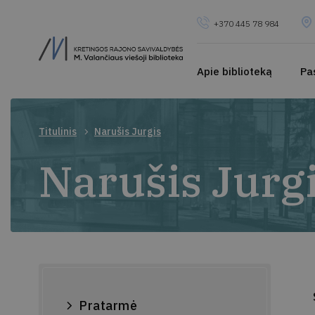
+370 445 78 984
Apie biblioteką
Pa
Titulinis
Narušis Jurgis
Narušis Jurg
Pratarmė