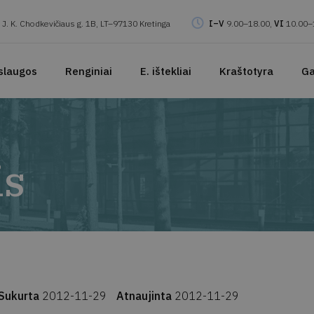
J. K. Chodkevičiaus g. 1B, LT–97130 Kretinga
I–V
9.00–18.00,
VI
10.00–
slaugos
Renginiai
E. ištekliai
Kraštotyra
Ga
is
Sukurta
2012-11-29
Atnaujinta
2012-11-29