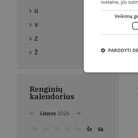
svetaine, jūs sut
U
Veikimą g
V
Z
PARODYTI D
Ž
Renginių
kalendorius
Liepos
2026
Pr
An
Tr
Kt
Pn
Št
Sk