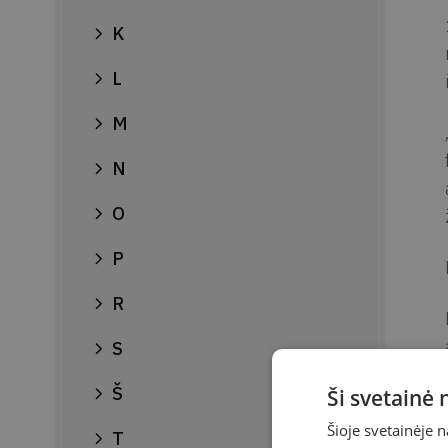
K
L
M
N
O
P
R
S
Š
Ši svetainė
Šioje svetainėje 
T