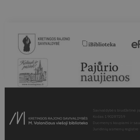
Savivaldybės biudžetinė įs
Kodas 190287259
Duomenys kaupiami ir sa
Juridinių asmenų registre