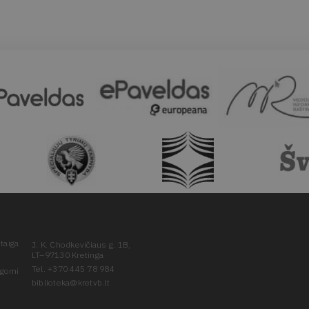
taiga
J. K. Chodkevičiaus g. 1B,
LT–97130 Kretinga
Tel. +370 445 78 984
ugomi
biblioteka@kretvb.lt