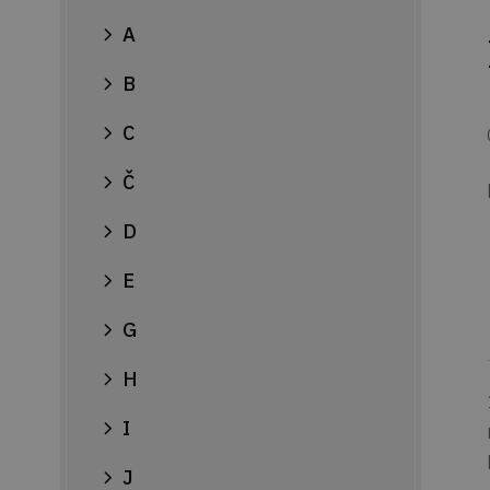
A
B
C
Č
D
E
G
H
I
J