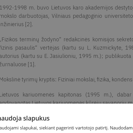
1992-1998 m. buvo Lietuvos karo akademijos dėstytojas
mokslo darbuotojas, Vilniaus pedagoginio universiteto 
inžinierius [2].
„Fizikos terminų žodyno“ redakcinės komisijos sekreto
fizinis pasaulis“ vertėjas (kartu su L. Kuzmickyte, 
autorius (kartu su E. Jasiulioniu, 1995 m.); publikuota 
žurnaluose [1].
Mokslinė tyrimų kryptis: Fiziniai mokslai, fizika, konden
Lietuvos kariuomenės kapitonas (1995 m.), dabar
apdovanotas Lietuvos kariuomenės kūrėjų savanorių me
 naudoja slapukus
Yra Lietuvos Mokslų akademijos mišraus choro ir Vilniaus
naudojami slapukai, siekiant pagerinti vartotojo patirtį. Naudoda
Literatūra ir šaltiniai