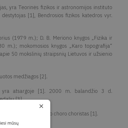
, yra Teorinės fizikos ir astronomijos instituto
dėstytojas [1], Bendrosios fizikos katedros vyr.
rius (1979 m.); D. B. Meriono knygos „Fizika ir
1980 m.); mokomosios knygos „Karo topografija“
apie 50 mokslinių straipsnių Lietuvos ir užsienio
suotos medžiagos [2].
 yra atsargoje [1]. 2000 m. balandžio 3 d.
daliu [3].
×
 Arkikatedros didžiojo choro choristas [1].
miesi mūsų