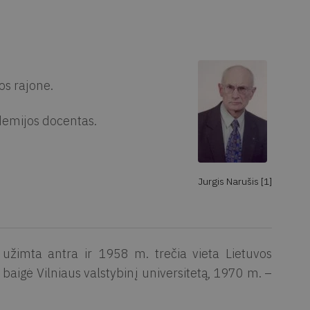
os rajone.
demijos docentas.
Jurgis Narušis [1]
žimta antra ir 1958 m. trečia vieta Lietuvos
baigė Vilniaus valstybinį universitetą, 1970 m. –