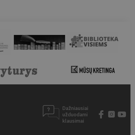
Dažniausiai
užduodami
klausimai