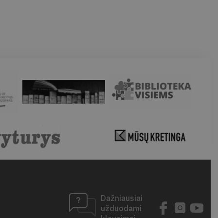
Dažniausiai
užduodami