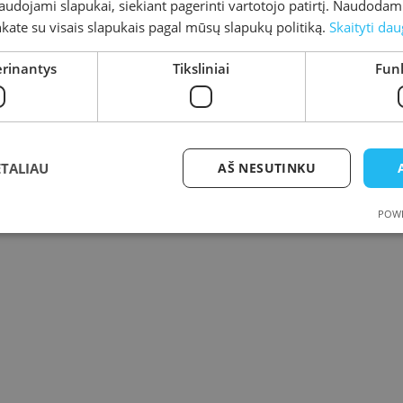
naudojami slapukai, siekiant pagerinti vartotojo patirtį. Naudoda
inkate su visais slapukais pagal mūsų slapukų politiką.
Skaityti dau
Par
erinantys
Tiksliniai
Funk
ETALIAU
AŠ NESUTINKU
POWE