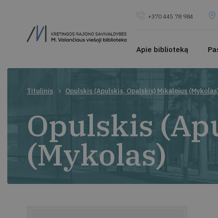
+370 445 78 984
Apie biblioteką
Pa
Titulinis
Opulskis (Apulskis, Opalskis) Mikalojus (Mykolas
Opulskis (Apu
(Mykolas)