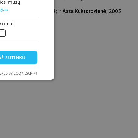
miesi mūsų
giau
engė Erika Kazlauskienė; ir Asta Kuktorovienė, 2005
ciniai
AŠ SUTINKU
RED BY COOKIESCRIPT