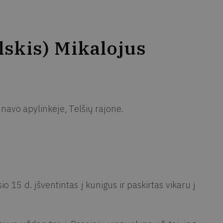
lskis) Mikalojus
avo apylinkėje, Telšių rajone.
 15 d. įšventintas į kunigus ir paskirtas vikaru į