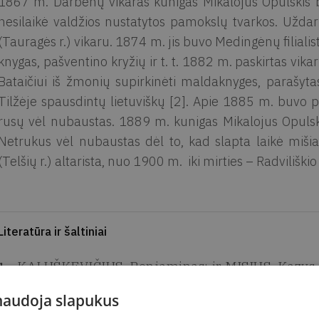
1867 m. Darbėnų vikaras kunigas Mikalojus Opulskis b
nesilaikė valdžios nustatytos pamokslų tvarkos. Uždar
(Tauragės r.) vikaru. 1874 m. jis buvo Medingėnų filialis
knygas, pašventino kryžių ir t. t. 1882 m. paskirtas vika
Bataičiui iš žmonių supirkinėti maldaknyges, parašyta
Tilžėje spausdintų lietuviškų [2]. Apie 1885 m. buvo per
rusų vėl nubaustas. 1889 m. kunigas Mikalojus Opulskis
Netrukus vėl nubaustas dėl to, kad slapta laikė miš
(Telšių r.) altarista, nuo 1900 m. iki mirties – Radviliškio 
Literatūra ir šaltiniai
KALUŠKEVIČIUS, Benjaminas; ir MISIUS, Kazys. 
1904. Vilnius: Diemedis, 2004, p. 341. ISBN 998
 naudoja slapukus
Lietuvių enciklopedija. Bostonas: Lietuvių encikl