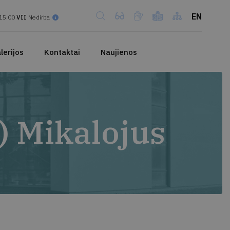
EN
15.00
VII
Nedirba
lerijos
Kontaktai
Naujienos
) Mikalojus