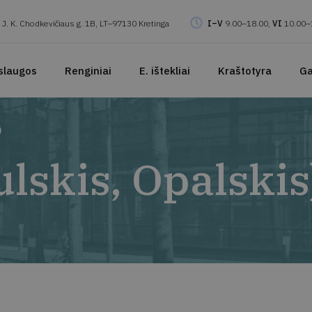
J. K. Chodkevičiaus g. 1B, LT–97130 Kretinga
I–V
9.00–18.00,
VI
10.00–
slaugos
Renginiai
E. ištekliai
Kraštotyra
Ga
)
lskis, Opalskis