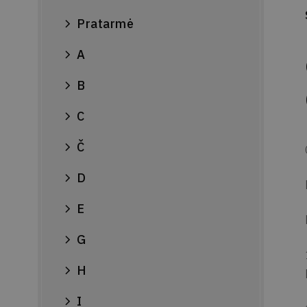
Pratarmė
A
B
C
Č
D
E
G
H
I