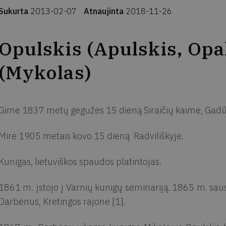
Sukurta
2013-02-07
Atnaujinta
2018-11-26
Opulskis (Apulskis, Opa
(Mykolas)
Gimė 1837 metų gegužės 15 dieną Siraičių kaime, Gadūn
Mirė 1905 metais kovo 15 dieną Radviliškyje.
Kunigas, lietuviškos spaudos platintojas.
1861 m. įstojo į Varnių kunigų seminariją. 1865 m. sausio
Darbėnus, Kretingos rajone [1].