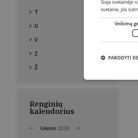
Šioje svetainėje 
svetaine, jūs sut
T
Veikimą g
U
V
Z
PARODYTI D
Ž
Renginių
kalendorius
Liepos
2026