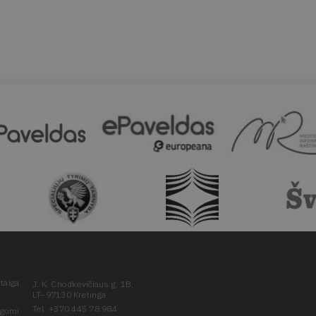
taiga
J. K. Chodkevičiaus g. 1B,
LT–97130 Kretinga
Tel. +370 445 78 984
ugomi