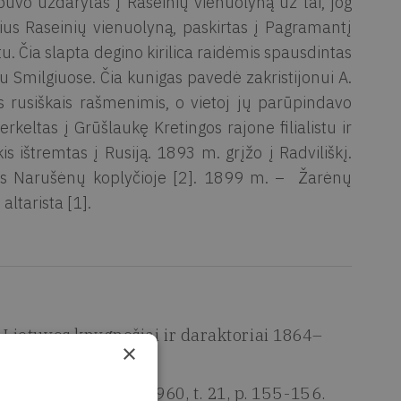
uvo uždarytas į Raseinių vienuolyną už tai, jog
ius Raseinių vienuolyną, paskirtas į Pagramantį
tu. Čia slapta degino kirilica raidėmis spausdintas
ru Smilgiuose. Čia kunigas pavedė zakristijonui A.
s rusiškais rašmenimis, o vietoj jų parūpindavo
keltas į Grūšlaukę Kretingos rajone filialistu ir
 ištremtas į Rusiją. 1893 m. grįžo į Radviliškį.
ias Narušėnų koplyčioje [2]. 1899 m. – Žarėnų
altarista [1].
Lietuvos knygnešiai ir daraktoriai 1864–
×
6-23-117-5.
opedijos leidykla, 1960, t. 21, p. 155-156.