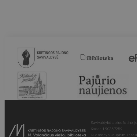
Savivaldybės biudžetinė įs
Kodas 190287259
Duomenys kaupiami ir sa