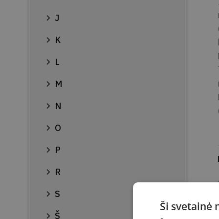
J
K
L
M
N
O
P
R
S
Ši svetainė
Š