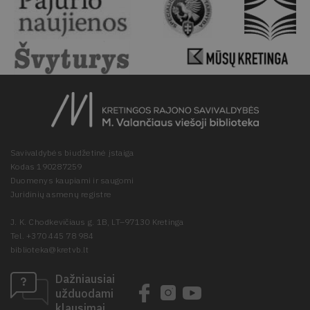
Savivaldybės biudžetinė įstaiga
Kodas 190287259
Duomenys kaupiami ir saugomi
Juridinių asmenų registre
J. K. Chodkevičiaus g. 1B, LT–97130 Kretinga
Tel. +370 445 78 984
biblioteka@kretvb.lt
Dažniausiai
užduodami
klausimai