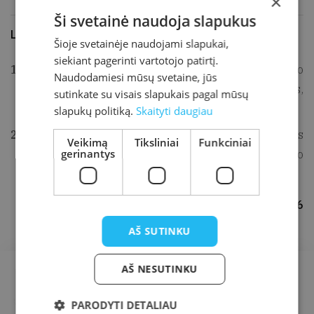
×
Ši svetainė naudoja slapukus
Literatūra ir šaltiniai
Šioje svetainėje naudojami slapukai,
siekiant pagerinti vartotojo patirtį.
MICKEVIČIUS, Juozas. 1831 m. sukilimo
Naudodamiesi mūsų svetaine, jūs
atgarsiai Platelių apylinkėj. Gimtasai kraštas,
sutinkate su visais slapukais pagal mūsų
Šiauliai, 1943, p. 314-316.
slapukų politiką.
Skaityti daugiau
KANARSKAS, Julius. 1831 metų sukilėlių kovos
Veikimą
Tiksliniai
Funkciniai
gerinantys
Kretingos apylinkėse. Švyturys, 1991, balandžio
6, nr. 28, p. 3.
Parengė Julius Kanarskas, 2006
AŠ SUTINKU
AŠ NESUTINKU
PARODYTI DETALIAU