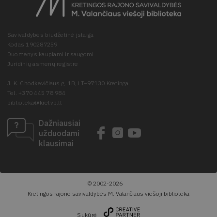
Savivaldybės biudžetinė įstaiga
Kodas 190287259
Duomenys kaupiami ir saugomi
Juridinių asmenų registre
J. K. Chodkevičiaus g. 1B, LT–97130 Kretinga
Tel. +370 445 78 984
biblioteka@kretvb.lt
Dažniausiai
užduodami
klausimai
© 2002-2026
Kretingos rajono savivaldybės M. Valančiaus viešoji biblioteka
Sukūrė