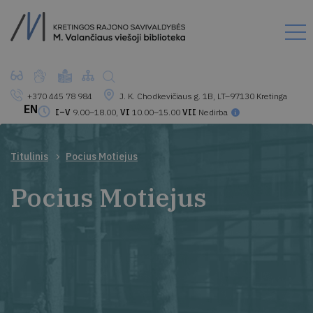
+370 445 78 984
J. K. Chodkevičiaus g. 1B, LT–97130 Kretinga
EN
I–V
9.00–18.00,
VI
10.00–15.00
VII
Nedirba
Titulinis
Pocius Motiejus
Pocius Motiejus