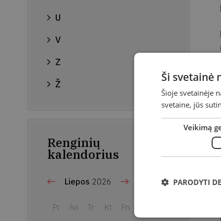
U
V
Z
Ši svetainė
Ž
Šioje svetainėje 
svetaine, jūs sut
Veikimą g
Renginių
kalendorius
Liepos
2026
PARODYTI D
Pr
An
Tr
Kt
Pn
Št
Sk