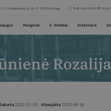
J. K. Chodkevičiaus g. 1B, LT–97130 Kretinga
I–V
9.00–18.00,
VI
10.00–
slaugos
Renginiai
E. ištekliai
Kraštotyra
Ga
ūnienė Rozalij
Sukurta
2012-12-10
Atnaujinta
2025-04-16