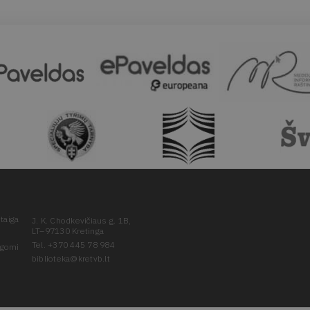
taiga
J. K. Chodkevičiaus g. 1B,
LT–97130 Kretinga
Tel. +370 445 78 984
ugomi
biblioteka@kretvb.lt