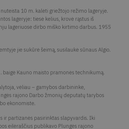
uteista 10 m. kalėti griežtojo režimo lageryje.
os lageryje: tiesė kelius, krovė rąstus iš
emju lageriuose dirbo miško kirtimo darbus. 1955
remtyje jie sukūrė šeimą, susilaukė sūnaus Algio.
 m. baigė Kauno maisto pramonės technikumą.
lytoja, vėliau – gamybos darbininke,
lungės rajono Darbo žmonių deputatų tarybos
rbo ekonomiste.
 ir partizanės pasirinktas slapyvardis. Iki
bos eilėraščius publikavo Plungės rajono