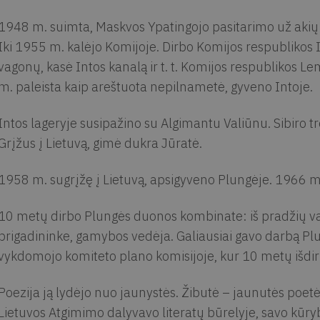
1948 m. suimta, Maskvos Ypatingojo pasitarimo už akių n
Iki 1955 m. kalėjo Komijoje. Dirbo Komijos respublikos Int
vagonų, kasė Intos kanalą ir t. t. Komijos respublikos L
m. paleista kaip areštuota nepilnametė, gyveno Intoje.
Intos lageryje susipažino su Algimantu Valiūnu. Sibiro t
Grįžus į Lietuvą, gimė dukra Jūratė.
1958 m. sugrįžę į Lietuvą, apsigyveno Plungėje. 1966
10 metų dirbo Plungės duonos kombinate: iš pradžių va
brigadininke, gamybos vedėja. Galiausiai gavo darbą P
vykdomojo komiteto plano komisijoje, kur 10 metų išdi
Poezija ją lydėjo nuo jaunystės. Žibutė – jaunutės poetės
Lietuvos Atgimimo dalyvavo literatų būrelyje, savo kūry