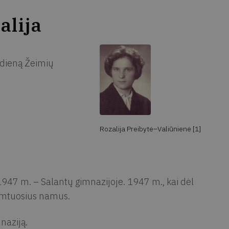
alija
 dieną Žeimių
Rozalija Preibytė–Valiūnienė [1]
947 m. – Salantų gimnazijoje. 1947 m., kai dėl
 gimtuosius namus.
naziją.