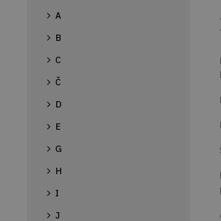
A
B
C
Č
D
E
G
H
I
J