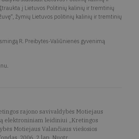
aukta į Lietuvos Politinių kalinių ir tremtinių
uvę“, žymių Lietuvos politinių kalinių ir tremtinių
rasmingą R. Preibytės-Valiūnienės gyvenimą
inu.
etingos rajono savivaldybės Motiejaus
ą elektroniniam leidiniui „Kretingos
dybės Motiejaus Valančiaus viešosios
fondas, 2006, 2 lap. Nuotr.