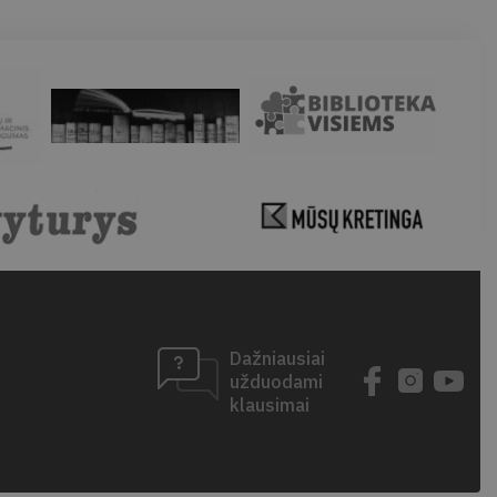
Dažniausiai
užduodami
klausimai