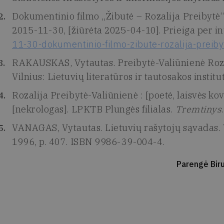
Dokumentinio filmo „Žibutė – Rozalija Preibytė
2015-11-30, [žiūrėta 2025-04-10]. Prieiga per in
11-30-dokumentinio-filmo-zibute-rozalija-preib
RAKAUSKAS, Vytautas. Preibytė-Valiūnienė Rozali
Vilnius: Lietuvių literatūros ir tautosakos insti
Rozalija Preibytė-Valiūnienė : [poetė, laisvės kov
[nekrologas]. LPKTB Plungės filialas.
Tremtinys
VANAGAS, Vytautas. Lietuvių rašytojų sąvadas. V
1996, p. 407. ISBN 9986-39-004-4.
Parengė Biru