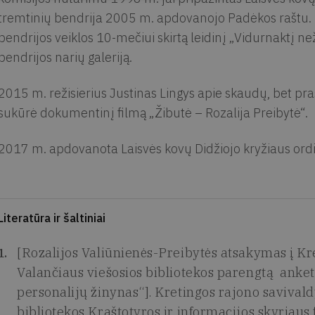
tremtinių bendrija 2005 m. apdovanojo Padėkos raštu. Įtr
bendrijos veiklos 10-mečiui skirtą leidinį „Vidurnaktį než
bendrijos narių galeriją.
2015 m. režisierius Justinas Lingys apie skaudų, bet p
sukūrė dokumentinį filmą „Žibutė – Rozalija Preibytė“.
2017 m. apdovanota Laisvės kovų Didžiojo kryžiaus ord
Literatūra ir šaltiniai
[Rozalijos Valiūnienės-Preibytės atsakymas į Kr
Valančiaus viešosios bibliotekos parengtą anket
personalijų žinynas“]. Kretingos rajono savival
bibliotekos Kraštotyros ir informacijos skyriaus 