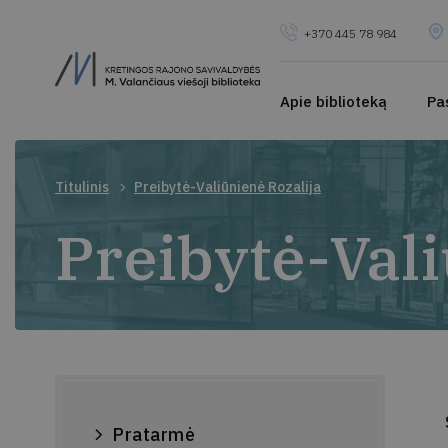
+370 445 78 984
Apie biblioteką
Pa
Titulinis
Preibytė-Valiūnienė Rozalija
Preibytė-Vali
Pratarmė