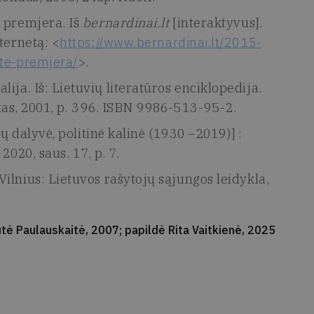
“ premjera. Iš
bernardinai.lt
[interaktyvus].
ternetą: <
https://www.bernardinai.lt/2015-
yte-premjera/
>.
ja. Iš: Lietuvių literatūros enciklopedija.
tutas, 2001, p. 396. ISBN 9986-513-95-2.
ų dalyvė, politinė kalinė (1930 –2019)] :
. 2020, saus. 17, p. 7.
ilnius: Lietuvos rašytojų sąjungos leidykla,
tė Paulauskaitė, 2007; papildė Rita Vaitkienė, 2025