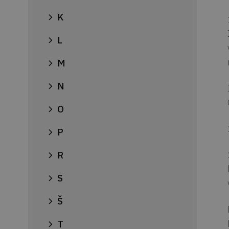
K
L
M
N
O
P
R
S
Š
T