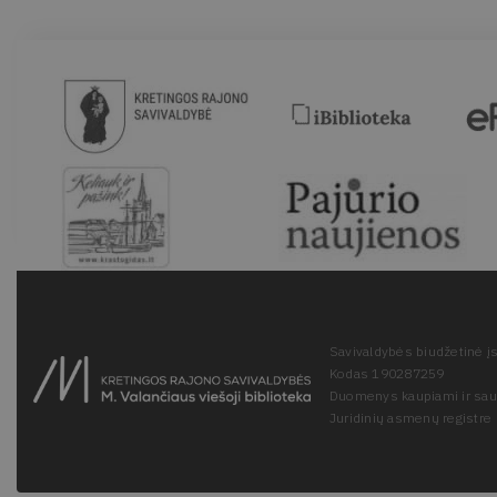
Savivaldybės biudžetinė įs
Kodas 190287259
Duomenys kaupiami ir sa
Juridinių asmenų registre