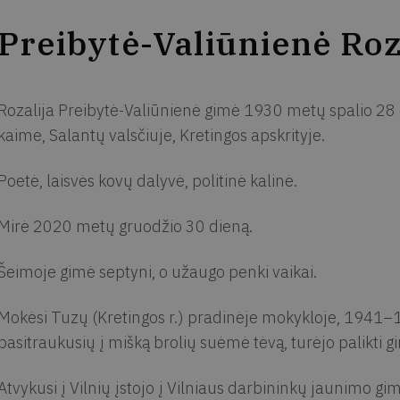
Preibytė-Valiūnienė Roz
Rozalija Preibytė-Valiūnienė gimė 1930 metų spalio 28
kaime, Salantų valsčiuje, Kretingos apskrityje.
Poetė, laisvės kovų dalyvė, politinė kalinė.
Mirė 2020 metų gruodžio 30 dieną.
Šeimoje gimė septyni, o užaugo penki vaikai.
Mokėsi Tuzų (Kretingos r.) pradinėje mokykloje, 1941–1
pasitraukusių į mišką brolių suėmė tėvą, turėjo palikti
Atvykusi į Vilnių įstojo į Vilniaus darbininkų jaunimo gim