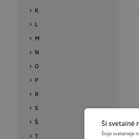
K
L
M
N
O
P
R
S
Š
Ši svetainė
Šioje svetainėje 
T