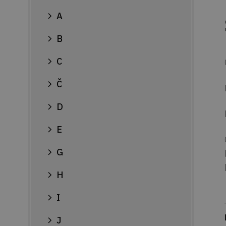
A
B
C
Č
D
E
G
H
I
J