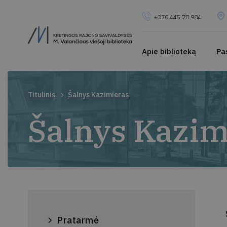
+370 445 78 984
Apie biblioteką
Pa
Titulinis
Šalnys Kazimieras
Šalnys Kazim
Pratarmė