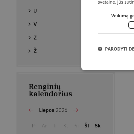
svetaine, jūs sut
U
Veikimą g
V
Z
PARODYTI D
Ž
Renginių
kalendorius
Liepos
2026
Pr
An
Tr
Kt
Pn
Št
Sk