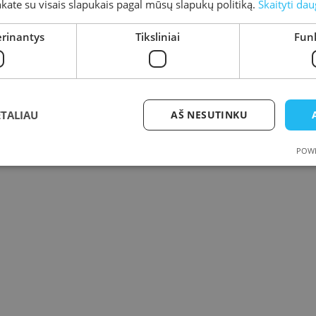
inkate su visais slapukais pagal mūsų slapukų politiką.
Skaityti dau
erinantys
Tiksliniai
Funk
ETALIAU
AŠ NESUTINKU
POWE