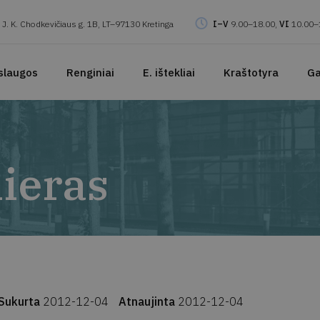
J. K. Chodkevičiaus g. 1B, LT–97130 Kretinga
I–V
9.00–18.00,
VI
10.00–
slaugos
Renginiai
E. ištekliai
Kraštotyra
Ga
ieras
Sukurta
2012-12-04
Atnaujinta
2012-12-04