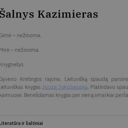
Šalnys Kazimieras
Gimė – nežinoma.
Mirė – nežinoma.
Knygnešys.
Gyveno Kretingos rajone. Lietuvišką spaudą parsine
lietuviškas knygas
Juozą Jokūbauską
. Platindavo spau
kaimuose. Benešdamas knygas per sieną smarkiai peršalo
Literatūra ir šaltiniai