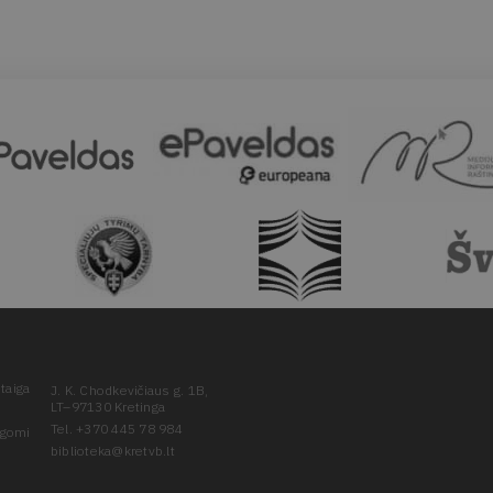
taiga
J. K. Chodkevičiaus g. 1B,
LT–97130 Kretinga
Tel. +370 445 78 984
ugomi
biblioteka@kretvb.lt