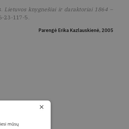
s.
Lietuvos knygnešiai ir daraktoriai 1864 –
86-23-117-5.
Parengė Erika Kazlauskienė, 2005
×
miesi mūsų