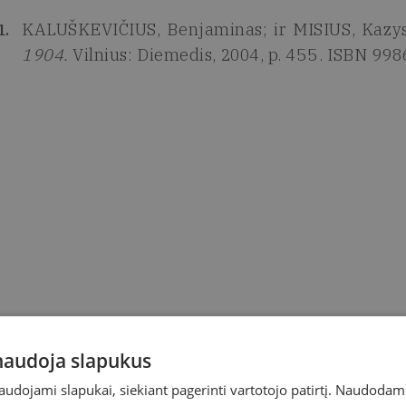
KALUŠKEVIČIUS, Benjaminas; ir MISIUS, Kazy
1904.
Vilnius: Diemedis, 2004, p. 455. ISBN 99
 naudoja slapukus
naudojami slapukai, siekiant pagerinti vartotojo patirtį. Naudoda