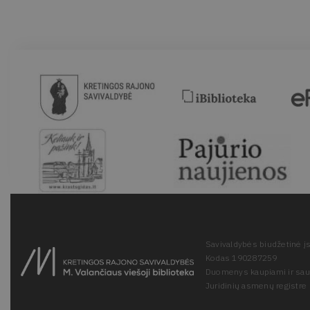
Savivaldybės biudžetinė įs
Kodas 190287259
Duomenys kaupiami ir sa
Juridinių asmenų registre