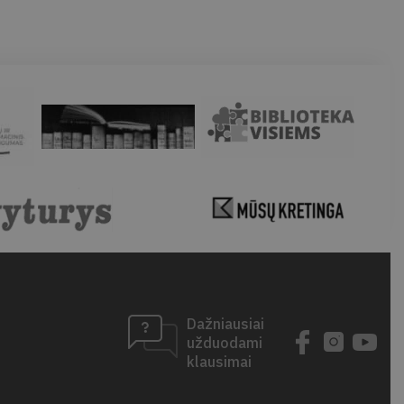
Dažniausiai
užduodami
klausimai