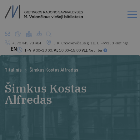
+370 445 78 984
J. K. Chodkevičiaus g. 1B, LT–97130 Kretinga
EN
I–V
9.00–18.00,
VI
10.00–15.00
VII
Nedirba
Titulinis
Šimkus Kostas Alfredas
Šimkus Kostas
Alfredas