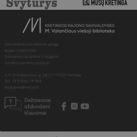
Savivaldybės biudžetinė įstaiga
Kodas 190287259
Duomenys kaupiami ir saugomi
Juridinių asmenų registre
J. K. Chodkevičiaus g. 1B, LT–97130 Kretinga
Tel. +370 445 78 984
biblioteka@kretvb.lt
Dažniausiai
užduodami
klausimai