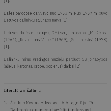
[1].
Dailės parodose dalyvavo nuo 1963 m. Nuo 1967 m. buvo
Lietuvos dailininkų sąjungos narys [1].
Lietuvos dailės muziejuje (LDM) saugomi darbai: „Melžėjos“
(1966), „Revoliucinis Vilnius“ (1969), „Senamiestis“ (1978)
[1].
Dailininkui mirus Kretingos muziejui perduoti 58 jo tapybos
(aliejus, kartonas, drobė, popierius) darbai [2].
Literatūra ir šaltiniai
Šimkus Kostas Alfredas : [bibliografija]. Iš
Dailininkų duomenų bazė [interaktyvus].