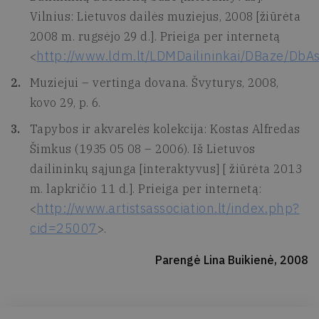
Vilnius: Lietuvos dailės muziejus, 2008 [žiūrėta
2008 m. rugsėjo 29 d.]. Prieiga per internetą
http://www.ldm.lt/LDMDailininkai/DBaze/DbA
<
Muziejui – vertinga dovana. Švyturys, 2008,
kovo 29, p. 6.
Tapybos ir akvarelės kolekcija: Kostas Alfredas
Šimkus (1935 05 08 – 2006). Iš Lietuvos
dailininkų sąjunga [interaktyvus] [ žiūrėta 2013
m. lapkričio 11 d.]. Prieiga per internetą:
http://www.artistsassociation.lt/index.php?
<
cid=25007
>.
Parengė Lina Buikienė, 2008