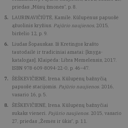
priedas „Mūsų žmonės“, p. 8.
LAURINAVIČIŪTĖ, Kamilė. Kūlupėnus papuošė
ąžuolinis kryžius.
Pajūrio naujienos
, 2015,
birželio 12, p. 9.
Liudas Šopauskas. Iš Kretingos krašto
tautodailė ir tradiciniai amatai: [knyga-
katalogas]. Klaipėda: Libra Memelensis, 2017.
ISBN 978-609-8094-22-0, p. 46–47.
ŠEŠKEVIČIENĖ, Irena. Kūlupėnų bažnyčią
papuošė stacijomis.
Pajūrio naujienos
. 2016,
vasario 16, p. 5.
ŠEŠKEVIČIENĖ, Irena. Kūlupėnų bažnyčiai
sukaks vieneri.
Pajūrio naujienos
. 2015, vasario
27, priedas „Žemės ir ūkis“, p. 11.