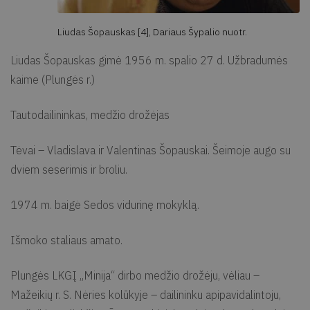
Liudas Šopauskas [4], Dariaus Šypalio nuotr.
Liudas Šopauskas gimė 1956 m. spalio 27 d. Užbradumės
kaime (Plungės r.)
Tautodailininkas, medžio drožėjas
Tėvai – Vladislava ir Valentinas Šopauskai. Šeimoje augo su
dviem seserimis ir broliu.
1974 m. baigė Sedos vidurinę mokyklą.
Išmoko staliaus amato.
Plungės LKGĮ „Minija“ dirbo medžio drožėju, vėliau –
Mažeikių r. S. Nėries kolūkyje – dailininku apipavidalintoju,