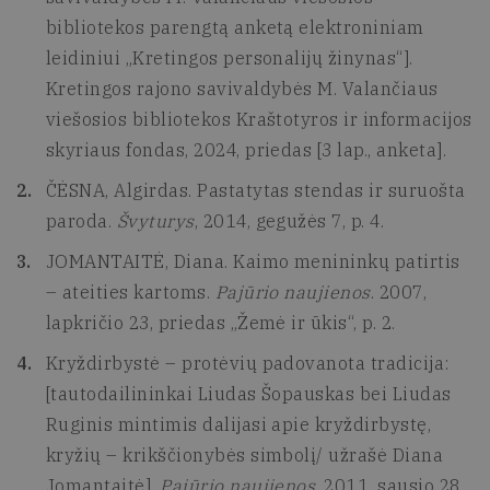
bibliotekos parengtą anketą elektroniniam
leidiniui „Kretingos personalijų žinynas“].
Kretingos rajono savivaldybės M. Valančiaus
viešosios bibliotekos Kraštotyros ir informacijos
skyriaus fondas, 2024, priedas [3 lap., anketa].
ČĖSNA, Algirdas. Pastatytas stendas ir suruošta
paroda.
Švyturys
, 2014, gegužės 7, p. 4.
JOMANTAITĖ, Diana. Kaimo menininkų patirtis
– ateities kartoms.
Pajūrio naujienos
. 2007,
lapkričio 23, priedas „Žemė ir ūkis“, p. 2.
Kryždirbystė – protėvių padovanota tradicija:
[tautodailininkai Liudas Šopauskas bei Liudas
Ruginis mintimis dalijasi apie kryždirbystę,
kryžių – krikščionybės simbolį/ užrašė Diana
Jomantaitė].
Pajūrio naujienos
, 2011, sausio 28,