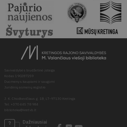
Savivaldybės biudžetinė įstaiga
Kodas 190287259
Duomenys kaupiami ir saugomi
Juridinių asmenų registre
J. K. Chodkevičiaus g. 1B, LT–97130 Kretinga
Tel. +370 445 78 984
biblioteka@kretvb.lt
Dažniausiai