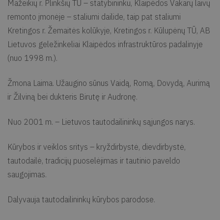
Mažeikių r. Plinkšių TŪ – statybininku, Klaipėdos Vakarų laivų
remonto įmonėje – staliumi dailide, taip pat staliumi
Kretingos r. Žemaitės kolūkyje, Kretingos r. Kūlupėnų TŪ, AB
Lietuvos geležinkeliai Klaipėdos infrastruktūros padalinyje
(nuo 1998 m.).
Žmona Laima. Užaugino sūnus Vaidą, Romą, Dovydą, Aurimą
ir Žilviną bei dukteris Birutę ir Audronę.
Nuo 2001 m. – Lietuvos tautodailininkų sąjungos narys.
Kūrybos ir veiklos sritys – kryždirbystė, dievdirbystė,
tautodailė, tradicijų puoselėjimas ir tautinio paveldo
saugojimas.
Dalyvauja tautodailininkų kūrybos parodose.