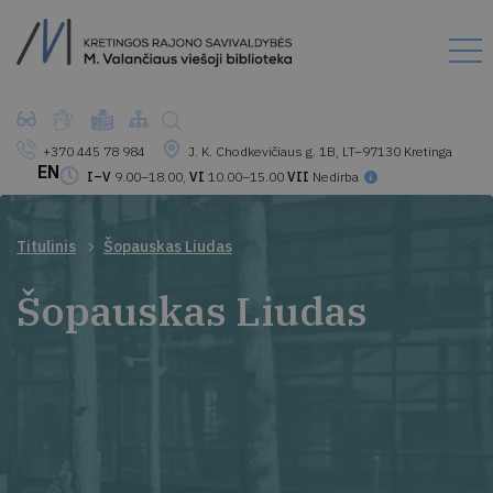
+370 445 78 984
J. K. Chodkevičiaus g. 1B, LT–97130 Kretinga
EN
I–V
9.00–18.00,
VI
10.00–15.00
VII
Nedirba
Titulinis
Šopauskas Liudas
Šopauskas Liudas