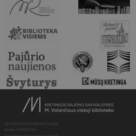
Savivaldybės biudžetinė įstaiga
Kodas 190287259
Duomenys kaupiami ir saugomi