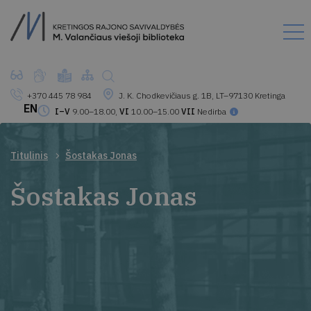
+370 445 78 984
J. K. Chodkevičiaus g. 1B, LT–97130 Kretinga
EN
I–V
9.00–18.00,
VI
10.00–15.00
VII
Nedirba
Titulinis
Šostakas Jonas
Šostakas Jonas