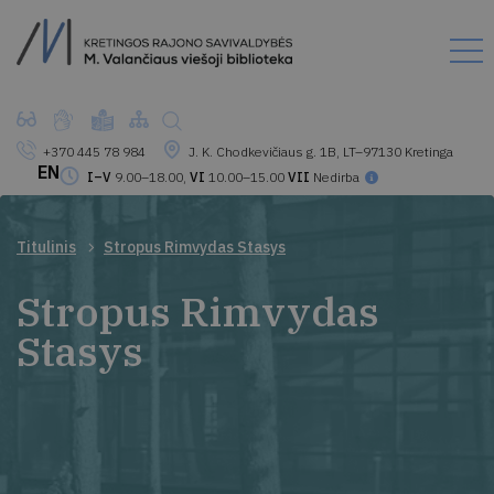
+370 445 78 984
J. K. Chodkevičiaus g. 1B, LT–97130 Kretinga
EN
I–V
9.00–18.00,
VI
10.00–15.00
VII
Nedirba
Titulinis
Stropus Rimvydas Stasys
Stropus Rimvydas
Stasys