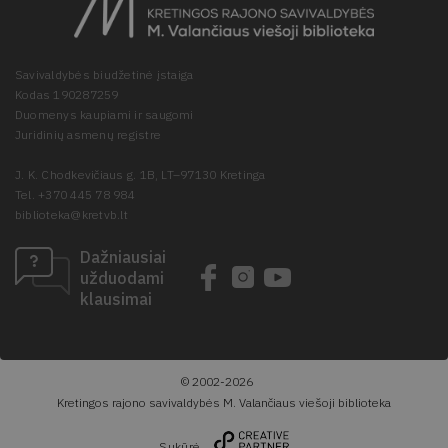
Savivaldybės biudžetinė įstaiga
Kodas 190287259
Duomenys kaupiami ir saugomi
Juridinių asmenų registre
J. K. Chodkevičiaus g. 1B, LT–97130 Kretinga
Tel. +370 445 78 984
biblioteka@kretvb.lt
Dažniausiai
užduodami
klausimai
© 2002-2026
Kretingos rajono savivaldybės M. Valančiaus viešoji biblioteka
Sukūrė