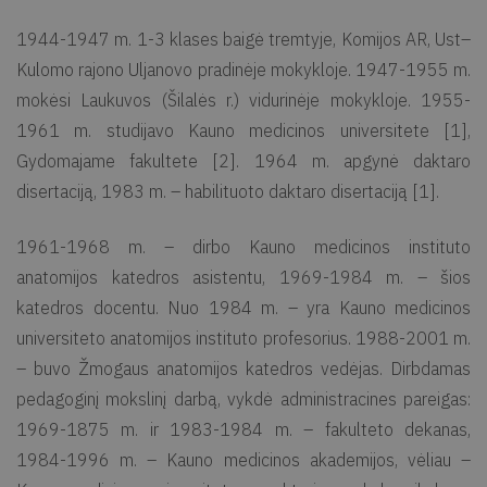
1944-1947 m. 1-3 klases baigė tremtyje, Komijos AR, Ust–
Kulomo rajono Uljanovo pradinėje mokykloje. 1947-1955 m.
mokėsi Laukuvos (Šilalės r.) vidurinėje mokykloje. 1955-
1961 m. studijavo Kauno medicinos universitete [1],
Gydomajame fakultete [2]. 1964 m. apgynė daktaro
disertaciją, 1983 m. – habilituoto daktaro disertaciją [1].
1961-1968 m. – dirbo Kauno medicinos instituto
anatomijos katedros asistentu, 1969-1984 m. – šios
katedros docentu. Nuo 1984 m. – yra Kauno medicinos
universiteto anatomijos instituto profesorius. 1988-2001 m.
– buvo Žmogaus anatomijos katedros vedėjas. Dirbdamas
pedagoginį mokslinį darbą, vykdė administracines pareigas:
1969-1875 m. ir 1983-1984 m. – fakulteto dekanas,
1984-1996 m. – Kauno medicinos akademijos, vėliau –