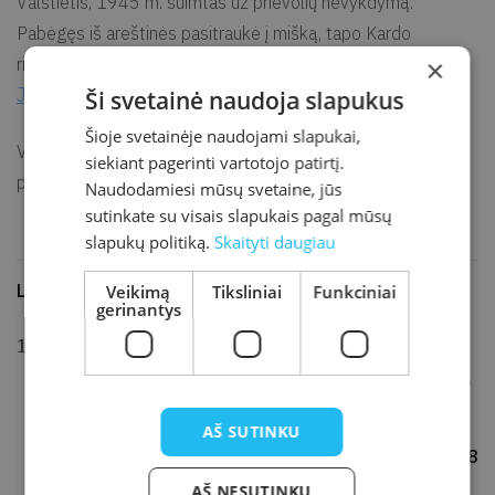
Valstietis, 1945 m. suimtas už prievolių nevykdymą.
Pabėgęs iš areštinės pasitraukė į mišką, tapo Kardo
×
rinktinės partizanu. Slapyvardis – Auksas. 1948 m. žuvo
Juodupėnų
miške.
Ši svetainė naudoja slapukus
Šioje svetainėje naudojami slapukai,
Grūšlaukės
bažnyčios
Vardas įamžintas
šventoriaus
siekiant pagerinti vartotojo patirtį.
paminkle.
Naudodamiesi mūsų svetaine, jūs
sutinkate su visais slapukais pagal mūsų
slapukų politiką.
Skaityti daugiau
Literatūra ir šaltiniai
Veikimą
Tiksliniai
Funkciniai
gerinantys
KANARSKAS, Julius. Kretingiškiai kovose dėl
valstybingumo. Klaipėda: „Eglės“ leidykla, 2016,
p. 150. ISBN 978-609-432-100-9.
AŠ SUTINKU
Parengė Rita Vaitkienė, 2018
AŠ NESUTINKU