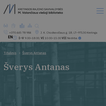
+370 445 78 984
J. K. Chodkevičiaus g. 1B, LT–97130 Kretinga
EN
I–V
9.00–18.00,
VI
10.00–15.00
VII
Nedirba
Titulinis
Šverys Antanas
Šverys Antanas