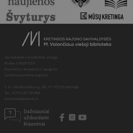
Savivaldybės biudžetinė įstaiga
Kodas 190287259
Duomenys kaupiami ir saugomi
Juridinių asmenų registre
J. K. Chodkevičiaus g. 1B, LT–97130 Kretinga
Tel. +370 445 78 984
biblioteka@kretvb.lt
Dažniausiai
užduodami
klausimai