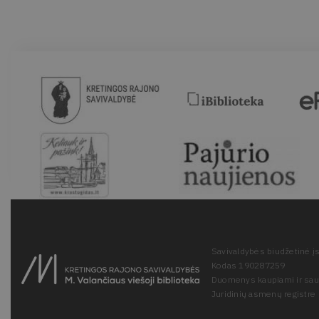
Savivaldybės biudžetinė įs
Kodas 190287259
Duomenys kaupiami ir sa
Juridinių asmenų registre