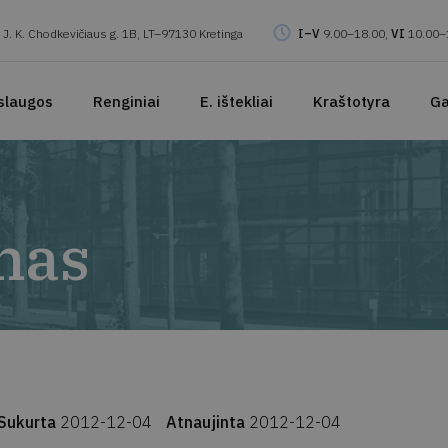
J. K. Chodkevičiaus g. 1B, LT–97130 Kretinga
I–V
9.00–18.00,
VI
10.00–
slaugos
Renginiai
E. ištekliai
Kraštotyra
Ga
nas
Sukurta
2012-12-04
Atnaujinta
2012-12-04