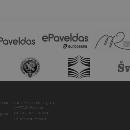
taiga
J. K. Chodkevičiaus g. 1B,
LT–97130 Kretinga
Tel. +370 445 78 984
ugomi
biblioteka@kretvb.lt