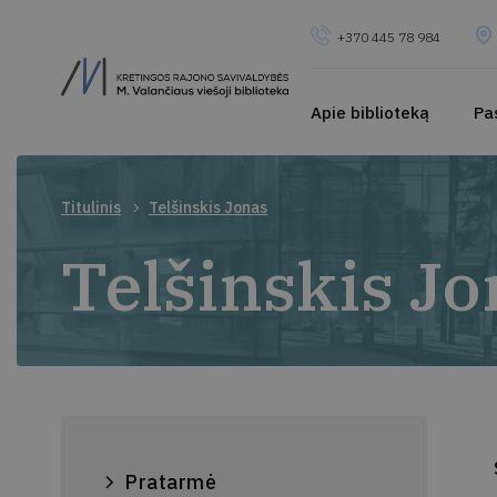
+370 445 78 984
Apie biblioteką
Pa
Titulinis
Telšinskis Jonas
Telšinskis Jo
Pratarmė