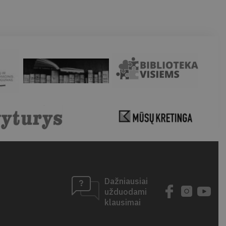
Dažniausiai
užduodami
klausimai