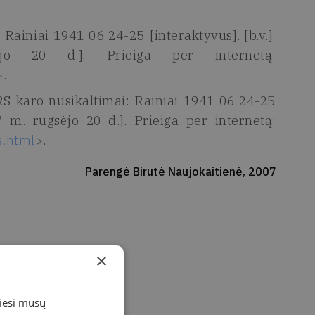
 Rainiai 1941 06 24-25 [interaktyvus]. [b.v.]:
ėjo 20 d.]. Prieiga per internetą:
>.
RS karo nusikaltimai: Rainiai 1941 06 24-25
2007 m. rugsėjo 20 d.]. Prieiga per internetą:
s.html
>.
Parengė Birutė Naujokaitienė, 2007
×
miesi mūsų