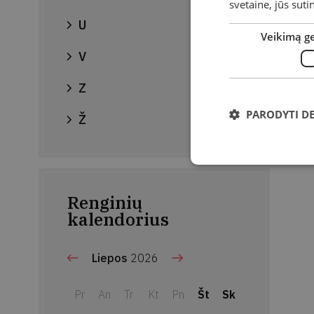
svetaine, jūs sut
U
Veikimą g
V
Z
PARODYTI D
Ž
Renginių
kalendorius
Liepos
2026
Pr
An
Tr
Kt
Pn
Št
Sk