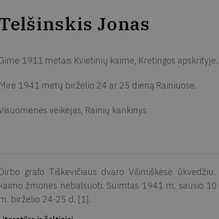
Telšinskis Jonas
Gimė 1911 metais Kvietinių kaime, Kretingos apskrityje.
Mirė 1941 metų birželio 24 ar 25 dieną Rainiuose.
Visuomenės veikėjas, Rainių kankinys
Dirbo grafo Tiškevičiaus dvaro Vilimiškėse ūkvedžiu.
kaimo žmones nebalsuoti. Suimtas 1941 m. sausio 10 d
m. birželio 24-25 d. [1].