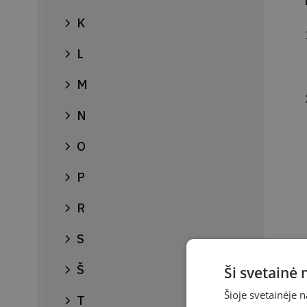
K
L
M
N
O
P
R
S
Š
Ši svetainė
Šioje svetainėje 
T