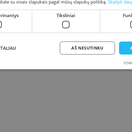
inkate su visais slapukais pagal mūsų slapukų politiką.
Skaityti dau
erinantys
Tiksliniai
Funk
ETALIAU
AŠ NESUTINKU
POWE