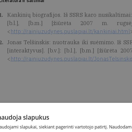
Literatūra ir šaltiniai
Kankinių biografijos. Iš SSRS karo nusikaltimai:
[b.l.], [b.m.] [žiūrėta 2007 m. rugs
<
http://rainiuzudynes.puslapiai.lt/kankiniai.html
Jonas Telšinskis: nuotrauka iki suėmimo. Iš SS
[interaktyvus]. [b.v.]: [b.l.], [b.m.] [žiūrėta 
<
http://rainiuzudynes.puslapiai.lt/JonasTelsinski
 naudoja slapukus
naudojami slapukai, siekiant pagerinti vartotojo patirtį. Naudoda