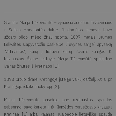
Grafaitė Marija Tiškevičiūtė – vyriausia Juozapo Tiškevičiaus
ir Sofijos Horvataitės duktė. Ji domėjosi senove, buvo
uždaro būdo, mėgo žirgų sportą. 1897 metais Laumės
Lelivaitės slapyvardžiu paskelbė „Tėvynės sarge“ apysaką
„Vidmantas“, kurią į lietuvių kalbą išvertė kunigas K.
Kazlauskas. Šiame leidinyje Marija Tiškevičiūtė spausdino
įvairias žinutes iš Kretingos [1].
1898 brolio dvare Kretingoje įsteigė vaikų darželį. XX a. pr.
Kretingoje išlaikė mokytoją [2].
Marija Tiškevičiūtė prisidėjo prie uždraustos spaudos
gabenimo: savo karieta ji iš Klaipėdos parveždavo knygas į
Kretingą [1] arba Palangą. Klaipėdoje lietuvišką spaudą