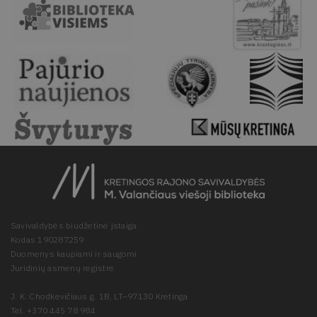
Savivaldybės biudžetinė įstaiga
Kodas 190287259
Duomenys kaupiami ir saugomi
Juridinių asmenų registre
J. K. Chodkevičiaus g. 1B, LT–97130 Kretinga
Tel. +370 445 78 984