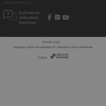
biblioteka@kretvb.lt
Dažniausiai
užduodami
klausimai
© 2002-2026
Kretingos rajono savivaldybės M. Valančiaus viešoji biblioteka
Sukūrė