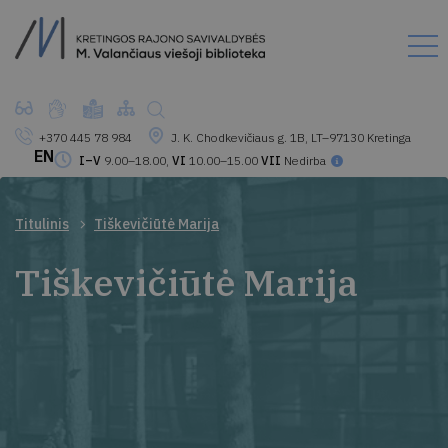
+370 445 78 984
J. K. Chodkevičiaus g. 1B, LT–97130 Kretinga
EN
I–V
9.00–18.00,
VI
10.00–15.00
VII
Nedirba
Titulinis
Tiškevičiūtė Marija
Tiškevičiūtė Marija