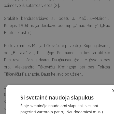
paimdavo iš sutartos vietos [2].
Grafaitė bendradarbiavo su poetu J. Mačiuliu–Maironiu.
Kūrėjas 1904 m. jai dedikavo poemą „Z nad Biruty“ („Nuo
Birutės krašto“).
Po tėvo mirties Marija Tiškevičiūtė paveldėjo Kuponų dvarelį,
bei „Baltąją“ vilą Palangoje. Po mamos mirties jai atiteko
Dimitravo ir Jazdų dvarai. Daugiausiai grafaitė gyveno pas
brolį Aleksandrą Tiškevičių Kretingoje bei pas Feliksą
Tiškevičių Palangoje. Daug keliavo po užsienį.
1941 m. birželio 14-15 d. grafaitė Marija Tiškevičiūtė buvo
suimta enkavedistų ir ištremta į Krasnojarsko krašto Rešiotų
Ši svetainė naudoja slapukus
koncentracijos stovyklą. Tais pačiais metais ji mirė
Šioje svetainėje naudojami slapukai, siekiant
koncentracijos stovyklos ligoninėje [1].
pagerinti vartotojo patirtį. Naudodamiesi mūsų