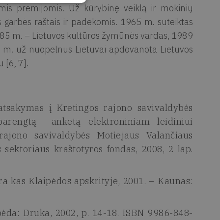
is premijomis. Už kūrybinę veiklą ir mokinių
 garbės raštais ir padėkomis. 1965 m. suteiktas
985 m. – Lietuvos kultūros žymūnės vardas, 1989
97 m. už nuopelnus Lietuvai apdovanota Lietuvos
 [6, 7].
s atsakymas į Kretingos rajono savivaldybės
 parengtą anketą elektroniniam leidiniui
 rajono savivaldybės Motiejaus Valančiaus
s sektoriaus kraštotyros fondas, 2008, 2 lap.
yra kas Klaipėdos apskrityje, 2001. – Kaunas:
ipėda: Druka, 2002, p. 14-18. ISBN 9986-848-