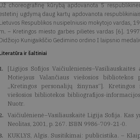
Už choreografinę kūrybą apdovanota 5 respublikinėm
estetinį ugdymą daug kartų apdovanota respublikiniais
Lietuvos Respublikos nusipelniusio mokytojo vardas, 1
m. – Kretingos miesto garbės pilietės vardas [6]. 19
Didžiojo Kunigaikščio Gedimino ordino I laipsnio medaliu
Literatūra ir šaltiniai
[Ligijos Sofijos Vaičiulėnienės–Vasiliauskaitė
Motiejaus Valančiaus viešosios bibliotekos
„Kretingos personalijų žinynas“]. Kretingos
viešosios bibliotekos bibliografijos-informacijo
Nuotr.
Vaičiulėnienė–Vasiliauskaitė Ligija Sofija. Kas 
Neolitas, 2001, p. 267. ISBN 9986-709-21-0.
KUKLYS, Algis. Susitikimai: publicistika. – Kla