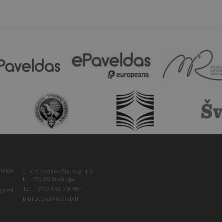
taiga
J. K. Chodkevičiaus g. 1B,
LT–97130 Kretinga
Tel. +370 445 78 984
ugomi
biblioteka@kretvb.lt