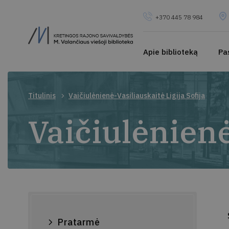
+370 445 78 984
Apie biblioteką
Pa
Titulinis
Vaičiulėnienė-Vasiliauskaitė Ligija Sofija
Vaičiulėnienė
Pratarmė