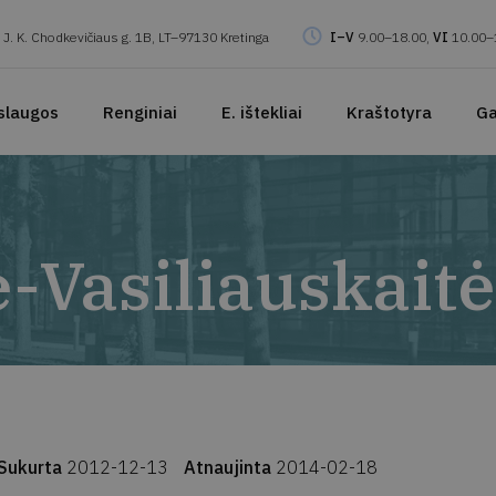
J. K. Chodkevičiaus g. 1B, LT–97130 Kretinga
I–V
9.00–18.00,
VI
10.00–
slaugos
Renginiai
E. ištekliai
Kraštotyra
Ga
-Vasiliauskaitė 
Sukurta
2012-12-13
Atnaujinta
2014-02-18