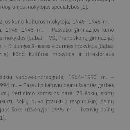
eografijos mokytojos specialybės [1].
azijos kūno kultūros mokytoja, 1945–1946 m. –
ja, 1946–1948 m. – Pasvalio gimnazijos kūno
s mokyklos (dabar – VŠĮ Pranciškonų gimnazija)
. – Kretingos 3–iosios vidurinės mokyklos (dabar
ija) kūno kultūros mokytoja ir direktoriaus
 šokių vadovė-choreografė, 1964–1990 m. –
1994 m. – Pasaulio lietuvių dainų šventės garbės
kursų vertinimo komisijos narė. 78 šokių, skirtų
ukurtų šokių buvo įtraukti į respublikinį dainų
 juos šoko užsienyje: 1995 m. – lietuvių dainų
1].