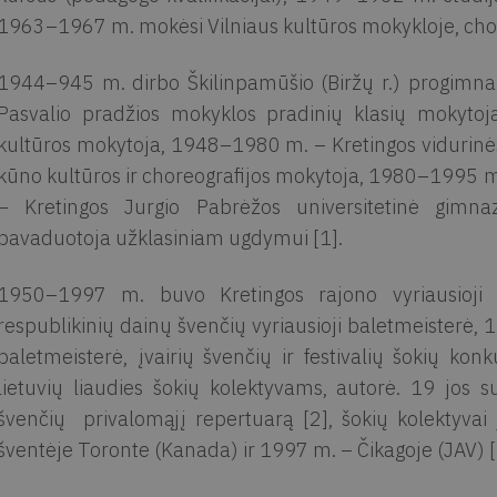
1963–1967 m. mokėsi Vilniaus kultūros mokykloje, chor
1944–945 m. dirbo Škilinpamūšio (Biržų r.) progimn
Pasvalio pradžios mokyklos pradinių klasių mokyto
kultūros mokytoja, 1948–1980 m. – Kretingos vidurinė
kūno kultūros ir choreografijos mokytoja, 1980–1995 m
– Kretingos Jurgio Pabrėžos universitetinė gimnaz
pavaduotoja užklasiniam ugdymui [1].
1950–1997 m. buvo Kretingos rajono vyriausioji
respublikinių dainų švenčių vyriausioji baletmeisterė, 
baletmeisterė, įvairių švenčių ir festivalių šokių kon
lietuvių liaudies šokių kolektyvams, autorė. 19 jos s
švenčių privalomąjį repertuarą [2], šokių kolektyvai
šventėje Toronte (Kanada) ir 1997 m. – Čikagoje (JAV) [