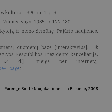
kultūra, 1990, nr. 1, p. 8.
- Vilnius: Vaga, 1985, p. 177-180.
kytoją ir meno žymūnę. Pajūrio naujienos,
asmenų duomenų bazė [interaktyvius]. Iš
ietuvos Respublikos Prezidento kanceliarija,
24 d.]. Prieiga per internetą:
?sev=page
>.
Parengė Birutė Naujokaitienė;Lina Buikienė, 2008