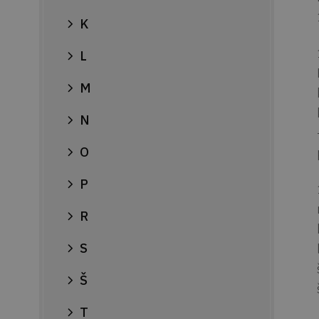
K
L
M
N
O
P
R
S
Š
T