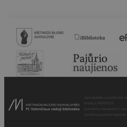
Savivaldybės biudžetinė įs
Kodas 190287259
Duomenys kaupiami ir sa
Juridinių asmenų registre