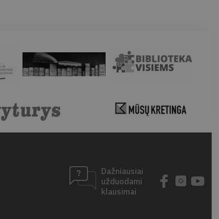
Dažniausiai
užduodami
klausimai