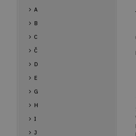
A
B
C
Č
D
E
G
H
I
J