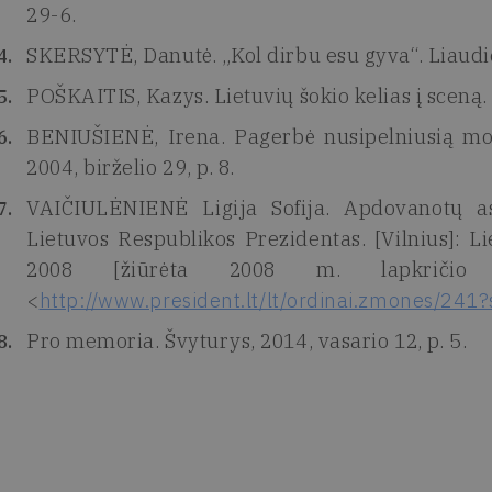
29-6.
SKERSYTĖ, Danutė. „Kol dirbu esu gyva“. Liaudies 
POŠKAITIS, Kazys. Lietuvių šokio kelias į sceną. 
BENIUŠIENĖ, Irena. Pagerbė nusipelniusią mo
2004, birželio 29, p. 8.
VAIČIULĖNIENĖ Ligija Sofija. Apdovanotų 
Lietuvos Respublikos Prezidentas. [Vilnius]: L
2008 [žiūrėta 2008 m. lapkričio 
<
http://www.president.lt/lt/ordinai.zmones/241
Pro memoria. Švyturys, 2014, vasario 12, p. 5.