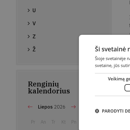
U
V
Z
Ši svetainė
Ž
Šioje svetainėje 
svetaine, jūs sut
Veikimą g
Renginių
kalendorius
Liepos
2026
PARODYTI D
Pr
An
Tr
Kt
Pn
Št
Sk