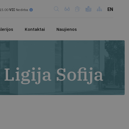
EN
15.00
VII
Nedirba
lerijos
Kontaktai
Naujienos
Ligija Sofija