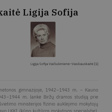
aitė Ligija Sofija
Ligija Sofija Vaičiulėnienė–Vasiliauskaitė [1]
metonos gimnazijoje, 1942–1943 m. – Kauno
 1943–1944 m. lankė Biržų dramos studiją prie
ietimo ministerijos fizinio auklėjimo mokytojų
javo LKKI (kūno kultūros mokytojos specialybę),