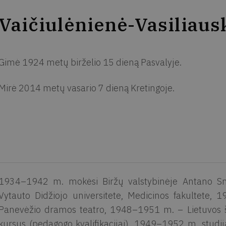
Vaičiulėnienė-Vasiliausk
Gimė 1924 metų birželio 15 dieną Pasvalyje.
Mirė 2014 metų vasario 7 dieną Kretingoje.
1934–1942 m. mokėsi Biržų valstybinėje Antano S
Vytauto Didžiojo universitete, Medicinos fakultete,
Panevėžio dramos teatro, 1948–1951 m. – Lietuvos šv
kursus (pedagogo kvalifikacijai), 1949–1952 m. studi