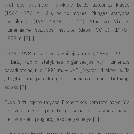
Kretingos vidurinėje mokykloje baigė aštuonias klases
(1964–1972 m. [2]), po to mokėsi Plungės statybos
technikume (1972–1976 m. [2]). Studijavo Vilniaus
inžineriniame statybos institute (dabar VGTU) (1978–
1982 m. [2]) [1].
1976–1978 m. tarnavo tarybinėje armijoje, 1982–1991 m.
– Biržų rajono statybinės organizacijos vyr. inžinieriaus
pavaduotojas, nuo 1991 m. – UAB „Agaras“ direktorius. Jo
įsteigta firma patenka į 200 didžiausių įmonių Lietuvoje
sąrašą [2].
Buvo Biržų rajono tarybos Ekonomikos komiteto narys. Yra
Lietuvos mėsos perdirbėjų asociacijos tarybos narys,
Lietuvos kiaulių augintojų asociacijos narys [1].