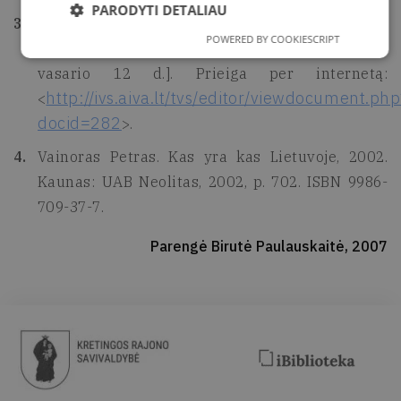
PARODYTI DETALIAU
Biržų rajono verslininkų asociacija
POWERED BY COOKIESCRIPT
[interaktyvus]. [b.v.]: [b.l.], [b.m.] [žiūrėta 2007 m.
vasario 12 d.]. Prieiga per internetą:
http://ivs.aiva.lt/tvs/editor/viewdocument.ph
<
docid=282
>.
Vainoras Petras. Kas yra kas Lietuvoje, 2002.
Kaunas: UAB Neolitas, 2002, p. 702. ISBN 9986-
709-37-7.
Parengė Birutė Paulauskaitė, 2007