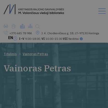
+370 445 78 984
J. K. Chodkevičiaus g. 1B, LT–97130 Kretinga
EN
I–V
9.00–18.00,
VI
10.00–15.00
VII
Nedirba
Titulinis
Vainoras Petras
Vainoras Petras