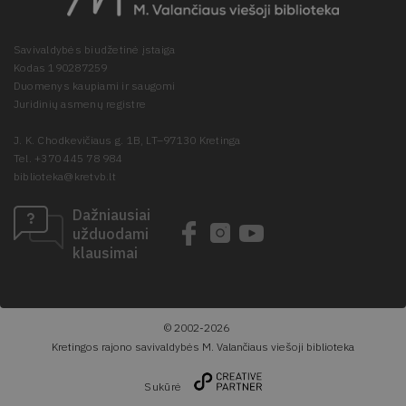
Savivaldybės biudžetinė įstaiga
Kodas 190287259
Duomenys kaupiami ir saugomi
Juridinių asmenų registre
J. K. Chodkevičiaus g. 1B, LT–97130 Kretinga
Tel. +370 445 78 984
biblioteka@kretvb.lt
Dažniausiai
užduodami
klausimai
© 2002-2026
Kretingos rajono savivaldybės M. Valančiaus viešoji biblioteka
Sukūrė