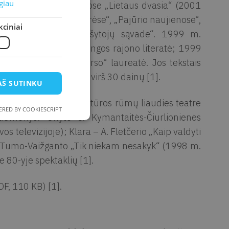
giau
2“ almanachuose; knygose „Lietaus dvasia“ (2001
atūroje ir mene“, „Gairėse“, „Pajūrio naujienose“,
ciniai
pristatyta „Lietuvos rašytojų sąvade“. 1999 m.
ausia 1999 metų Kretingos rajono literatė; 1999
 „Vieno kūrinio konkurso“ laureatė. Jos tekstais
 V. Šluočiumi) sukurta virš 30 dainų [1].
AŠ SUTINKU
dalyvavo Kretingos kultūros rūmų liaudies teatre
RED BY COOKIESCRIPT
aidmenys: Onytė S. Kymantaitės-Čiurlionienės
s televizijoje); Klara – A. Fletčerio „Kaip valdyti
J. Tumo-Vaižganto „Tik niekam nesakyk“ (1998 m.
ie 80-yje spektaklių [1].
F, 110 KB) [1].