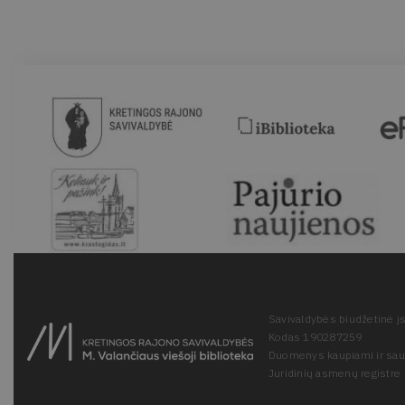
Savivaldybės biudžetinė įs
Kodas 190287259
Duomenys kaupiami ir sa
Juridinių asmenų registre