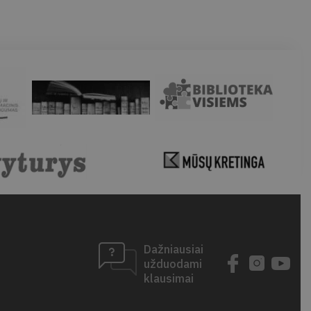
Dažniausiai
užduodami
klausimai