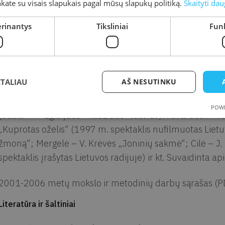
inkate su visais slapukais pagal mūsų slapukų politiką.
Skaityti dau
publikuoti „Poezijos pavasaris 1999“ ir „Baltija 200
m.), „Kretingos krašto žodžio meistrai“ (2004 m.), „Liter
erinantys
Tiksliniai
Funk
„Švyturyje“, „Šeimininkėje“, „Inžinerijoje“. Kūryba 
premijuota Bronės ir Jono Liniauskų premija kaip geri
m. – Lietuvos mokytojų literatų „Spindulio“ draugijos
(drauge su rajono muzikais A. Žiliu, P. Razmu, B. Anužiu,
ETALIAU
AŠ NESUTINKU
1992-1998 m. vadovaujant režisieriui Egidijui Radžiui 
POWE
(dabar – Egidijaus Radžiaus teatras). Svarbesni v
„Kuprotas oželis“ (1997 m. spektaklis nufilmuotas Lietuvo
žmoną“; Mergelė – V. Krėvės „Joninių sakmė“; Cilė – 
spektaklis įrašytas Lietuvos radijuje) ir kt. Suvaidinta ap
2001-2006 metų mokslo ir metodinių darbų sąrašas (PD
Literatūra ir šaltiniai