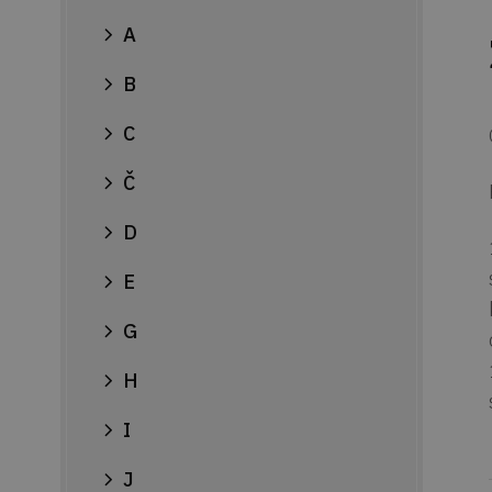
A
B
C
Č
D
E
G
H
I
J