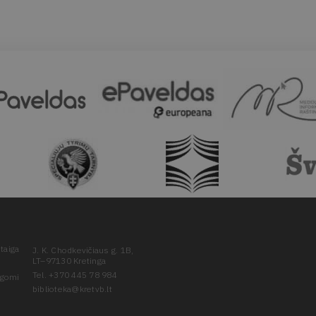
taiga
J. K. Chodkevičiaus g. 1B,
LT–97130 Kretinga
Tel. +370 445 78 984
ugomi
biblioteka@kretvb.lt