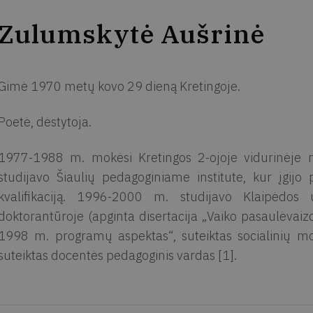
Zulumskytė Aušrinė
Gimė 1970 metų kovo 29 dieną Kretingoje.
Poetė, dėstytoja.
1977-1988 m. mokėsi Kretingos 2-ojoje vidurinėje
studijavo Šiaulių pedagoginiame institute, kur įgijo
kvalifikaciją. 1996-2000 m. studijavo Klaipėdos un
doktorantūroje (apginta disertacija „Vaiko pasaulėvai
1998 m. programų aspektas“, suteiktas socialinių mo
suteiktas docentės pedagoginis vardas [1].