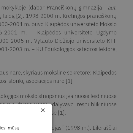
e mokykloje (dabar Pranciškonų gimnazija -
aut.
ių laidą [2]. 1998-2000 m. Kretingos pranciškonų
2000-2001 m. buvo Klaipėdos universiteto Mokslo
996-2001 m. – Klaipėdos universiteto Ugdymo
2000-2005 m. Vytauto Didžiojo universiteto KTF
, 2001-2003 m. – KU Edukologijos katedros lektorė,
aus narė, skyriaus mokslinė sekretorė; Klaipėdos
os istorikų asociacijos narė [1].
ogijos mokslo straipsnius įvairiuose leidiniuose
okslo žurnaluose), dalyvavo respublikiniuose
×
stų rengimo projektuose [1].
 (1995 m.) ir „Ilgesio vėjas“ (1998 m.). Eilėraščiai
miesi mūsų