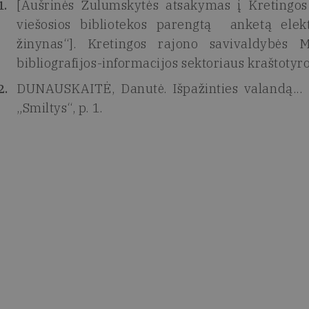
[Aušrinės Zulumskytės atsakymas į Kretingos
viešosios bibliotekos parengtą anketą elekt
žinynas“]. Kretingos rajono savivaldybės Mo
bibliografijos-informacijos sektoriaus kraštotyro
DUNAUSKAITĖ, Danutė. Išpažinties valandą... P
„Smiltys“, p. 1.