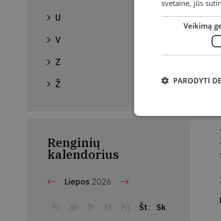
svetaine, jūs sut
U
Veikimą g
V
Z
PARODYTI D
Ž
Renginių
kalendorius
Liepos
2026
Pr
An
Tr
Kt
Pn
Št
Sk