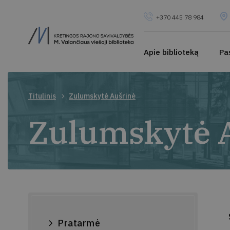
+370 445 78 984
Apie biblioteką
Pa
Titulinis
Zulumskytė Aušrinė
Zulumskytė 
Pratarmė