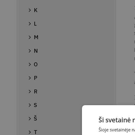
K
L
M
N
O
P
R
S
Š
Ši svetainė
Šioje svetainėje 
T