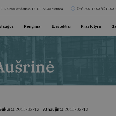
J. K. Chodkevičiaus g. 1B, LT–97130 Kretinga
I–V
9.00–18.00,
VI
10.00–
slaugos
Renginiai
E. ištekliai
Kraštotyra
Ga
Aušrinė
Sukurta
2013-02-12
Atnaujinta
2013-02-12