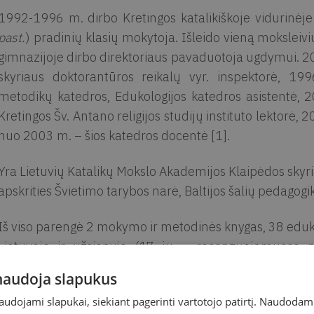
1992-1996 m. dirbo Kretingos katalikiškoje vidurinėj
past.
) pradinių klasių mokytoja. Išleido vieną moksleiv
gimnazijoje dirbo direktoriaus pavaduotoja ugdymui. 
skyriaus doktorantūros reikalų vyr. inspektorė, 1
metodikų katedros, Edukologijos katedros asistentė, 
Kretingos Šv. Antano religijos studijų instituto lektorė
nuo 2003 m. – šios katedros docentė [1].
Yra Lietuvių Katalikų Mokslo Akademijos Klaipėdos skyri
apskrities Švietimo tarybos narė, Baltijos šalių pedagogik
Iš viso parengė 2 mokymo ir metodinės knygas, 38 edukol
Lietuvoje ir užsienyje (17 jų – recenzuojamuose m
moksliniuose tyrimuose, tarpuniversitetiniuose speciali
 naudoja slapukus
Išleido du eilėraščių rinkinius: „Didelis vilties pasaulis“
naudojami slapukai, siekiant pagerinti vartotojo patirtį. Naudoda