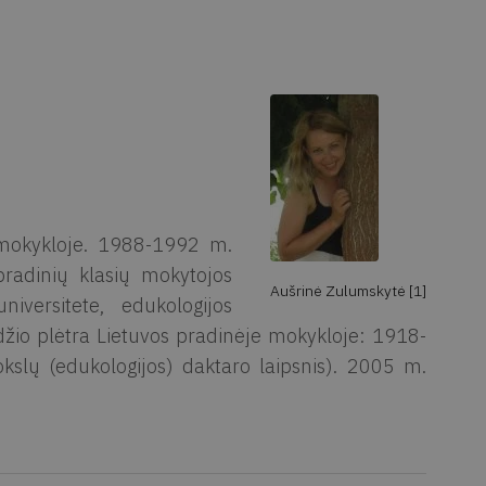
 mokykloje. 1988-1992 m.
 pradinių klasių mokytojos
Aušrinė Zulumskytė [1]
iversitete, edukologijos
zdžio plėtra Lietuvos pradinėje mokykloje: 1918-
kslų (edukologijos) daktaro laipsnis). 2005 m.