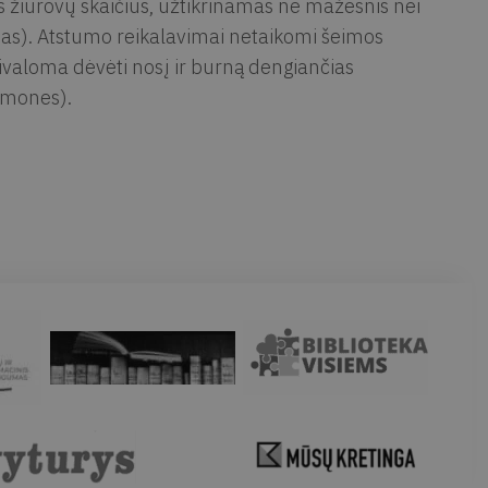
s žiūrovų skaičius, užtikrinamas ne mažesnis nei
as). Atstumo reikalavimai netaikomi šeimos
valoma dėvėti nosį ir burną dengiančias
iemones).