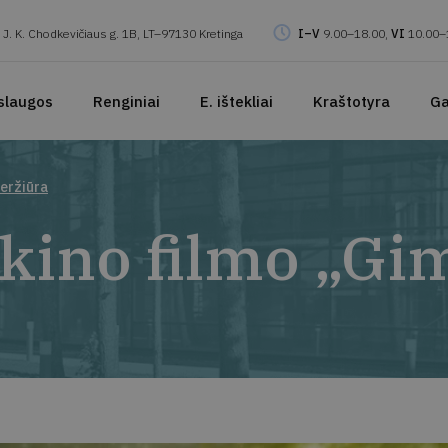
J. K. Chodkevičiaus g. 1B, LT–97130 Kretinga
I–V
9.00–18.00,
VI
10.00–
slaugos
Renginiai
E. ištekliai
Kraštotyra
Ga
peržiūra
 kino filmo „Gi