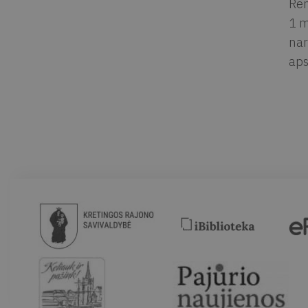
Ren
1 m
nar
aps