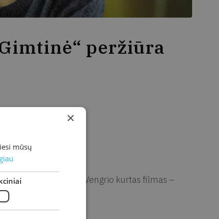
„Gimtinė“ peržiūra
×
 Kiemelis
miesi mūsų
giau
tų režisieriaus Tomo Vengrio kurtas filmas –
ciniai