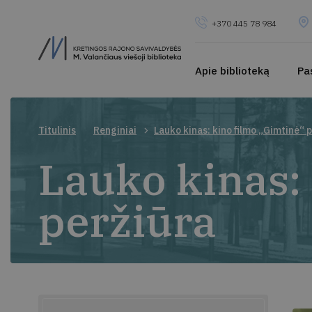
+370 445 78 984
Apie biblioteką
Pa
Titulinis
Renginiai
Lauko kinas: kino filmo „Gimtinė“ 
Lauko kinas:
peržiūra