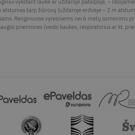
giniui vykstant lauke ar uždaroje patalpoje, – ribojama
 atstumas tarp žiūrovų (uždaroje erdvėje – 2 m atstum
iams. Renginiuose vyresniems nei 6 metų asmenims pri
augos priemones (veido kaukes, respiratorius ar kt. pr