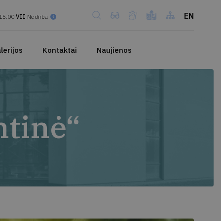
EN
15.00
VII
Nedirba
lerijos
Kontaktai
Naujienos
mtinė“