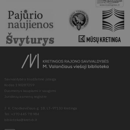
Savivaldybės biudžetinė įstaiga
Kodas 190287259
Duomenys kaupiami ir saugomi
Juridinių asmenų registre
J. K. Chodkevičiaus g. 1B, LT–97130 Kretinga
Tel. +370 445 78 984
biblioteka@kretvb.lt