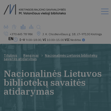
+370 445 78 984
J. K. Chodkevičiaus g. 1B, LT–97130 Kretinga
EN
I–V
9.00–18.00,
VI
10.00–15.00
VII
Nedirba
Titulinis
Renginiai
Nacionalinės Lietuvos bibliotekų
savaitės atidarymas
Nacionalinės Lietuvos
bibliotekų savaitės
atidarymas