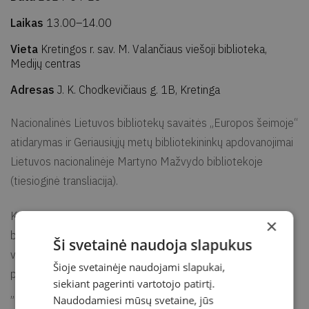
Laikas
13.00–14.00
Vieta
Kretingos r. sav. M. Valančiaus viešoji biblioteka,
Medijų centras
Adresas
J. K. Chodkevičiaus g. 1B, Kretinga
Nacionalinės Lietuvos bibliotekų savaitės „Europos šeimoje“
atidarymas ir Geriausiųjų metų bibliotekininkų apdovanojimai
Lietuvos nacionalinėje Martyno Mažvydo bibliotekoje
(tiesioginė transliacija).
Kasmet nuo 2001 m. Bibliotekų savaitė vienija
×
bibliotekininkų bendruomenę, pristato bibliotekų veiklas
Ši svetainė naudoja slapukus
visuomenei, kviečia švęsti savo profesiją. 2024-aisiais
Šioje svetainėje naudojami slapukai,
pasirinkta Europos Sąjungos metams paminėti skirta tema
siekiant pagerinti vartotojo patirtį.
„Europos šeimoje“. Šia proga bibliotekose visoje Lietuvoje
Naudodamiesi mūsų svetaine, jūs