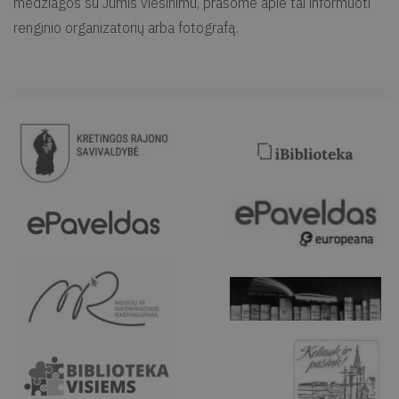
medžiagos su Jumis viešinimu, prašome apie tai informuoti
renginio organizatorių arba fotografą.