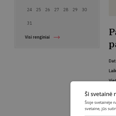
24
25
26
27
28
29
30
31
P
Visi renginiai
p
Da
Lai
Vie
Ad
Ši svetainė
Kvi
Šioje svetainėje 
svetaine, jūs sut
Dai