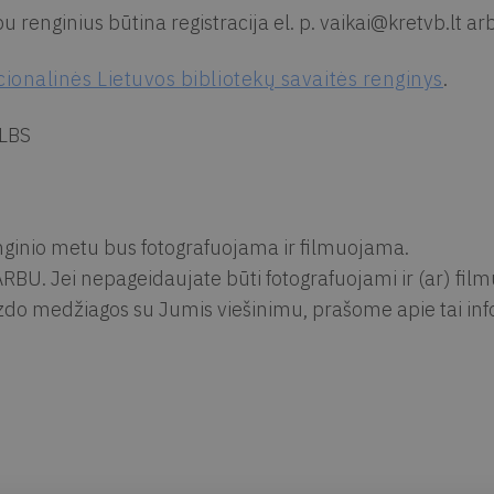
bu renginius būtina registracija el. p.
vaikai@kretvb.lt
arb
ionalinės Lietuvos bibliotekų savaitės renginys
.
LBS
ginio metu bus fotografuojama ir filmuojama.
RBU. Jei nepageidaujate būti fotografuojami ir (ar) fil
zdo medžiagos su Jumis viešinimu, prašome apie tai info