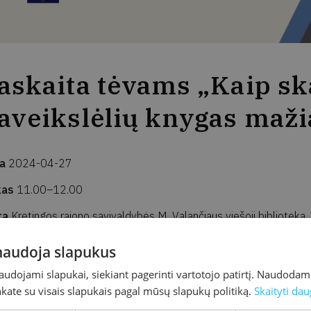
askaita tėvams „Kaip skai
aveikslėlių knygas maž
ta
2024-04-27
kas
11.00–12.00
ta
Kretingos rajono savivaldybės M. Valančiaus viešoji biblioteka,
resas
J. K. Chodkevičiaus g. 1B, Kretinga
 naudoja slapukus
ečiame į Daivos Rudytės paskaitą tėvams „Kaip skaityti (
naudojami slapukai, siekiant pagerinti vartotojo patirtį. Naudoda
inkate su visais slapukais pagal mūsų slapukų politiką.
Skaityti dau
va Rudytė – leidybos namų „Tikra knyga“ kūrybos vadovė