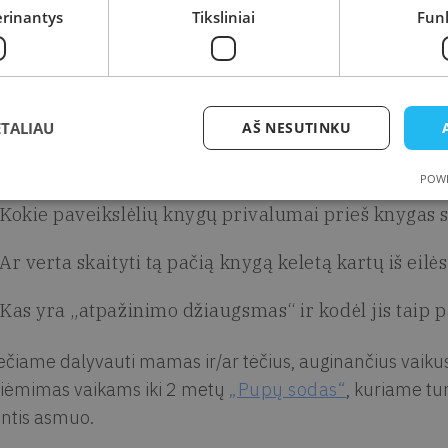
erinantys
Tiksliniai
Funk
iėmimų vaikams kūrėja.
kaitos metu D. Rudytė supažindins tėvus su paveikslėlių
statys, kurios knygos tinkamos naudoti vaikams nuo 0 ik
ETALIAU
AŠ NESUTINKU
žinosite:
POWE
Kokie paveikslėlių knygų privalumai prieš knygas su
Ar verta skaityti tą pačią knygą keletą kartų iš eilė
Kas yra „atpažinimo džiaugsmas“ ir kodėl jis taip 
ečiame dalyvauti mamas ir/ar tėčius, auginančius vaikus
iėmimas vaikams iki 2 metų
„Pupų sodas“
, kuriame tu
intis asmuo.