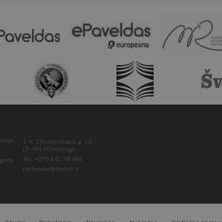
taiga
J. K. Chodkevičiaus g. 1B,
LT–97130 Kretinga
Tel. +370 445 78 984
ugomi
biblioteka@kretvb.lt