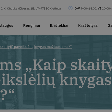
J. K. Chodkevičiaus g. 1B, LT–97130 Kretinga
I–V
9.00–18.00,
VI
10.00–
slaugos
Renginiai
E. ištekliai
Kraštotyra
Ga
 skaityti) paveikslėlių knygas mažiausiems?“
ms „Kaip skaity
eikslėlių knygas
?“