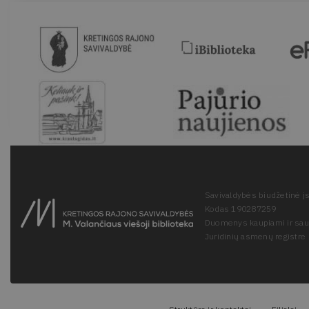
Savivaldybės biudžetinė įs
Kodas 190287259
Duomenys kaupiami ir sa
Juridinių asmenų registre