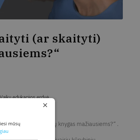
tyti (ar skaityti)
iausiems?“
 Vaikų edukacijos erdvė
×
ar skaityti) paveikslėlių knygas mažiausiems?“ .
miesi mūsų
giau
, aktorė, edukatorė, įvairių kūrybinių