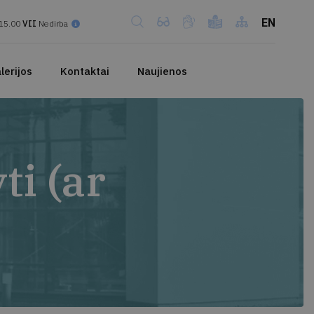
EN
15.00
VII
Nedirba
lerijos
Kontaktai
Naujienos
ti (ar