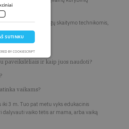
ciniai
 knygomis ir tokių knygų skaitymo technikomis,
i 3 metų.
AŠ SUTINKU
RED BY COOKIESCRIPT
 paveikslėliais ir kaip juos naudoti?
s?
patinka vaikams?
 iki 3 m. Tuo pat metu vyks edukacinis
ri dalyvauti vaiko tėtis ar mama, arba vaiką