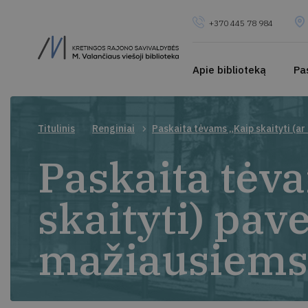
+370 445 78 984
Apie biblioteką
Pa
Titulinis
Renginiai
Paskaita tėvams „Kaip skaityti (ar
Paskaita tėva
skaityti) pav
mažiausiems