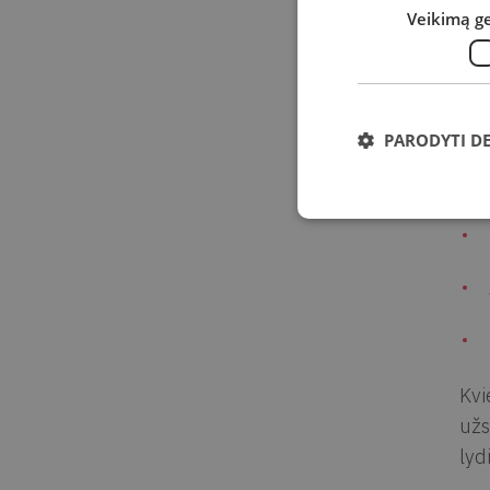
Veikimą g
užs
Pas
pri
PARODYTI D
Su
Kvi
užs
lyd