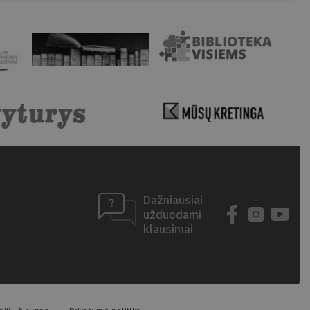
Dažniausiai
užduodami
klausimai