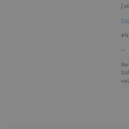
Į a
Nac
#N
—
Ren
SVA
vai