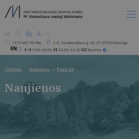
+370 445 78 984
J. K. Chodkevičiaus g. 1B, LT–97130 Kretinga
EN
I–V
9.00–18.00,
VI
10.00–15.00
VII
Nedirba
Titulinis
Naujienos
Page 23
Naujienos