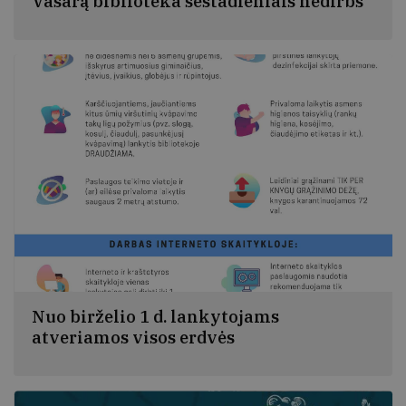
Vasarą biblioteka šeštadieniais nedirbs
Bibliotekos lankytojų dėmesiui! Nuo liepos 1 d. iki
rugpjūčio 31 d. šeštadieniais biblioteka nedirbs!
Nuo birželio 1 d. lankytojams
atveriamos visos erdvės
Švelnėjant karantino sąlygoms, biblioteka dirbs
pirmadieniais–penktadieniais nuo 10.00 iki 19.00