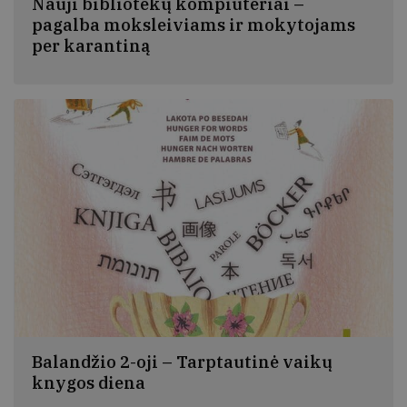
Nauji bibliotekų kompiuteriai –
pagalba moksleiviams ir mokytojams
per karantiną
Kultūros ministerija ir Nacionalinė biblioteka atsiliepė į
Švietimo, mokslo ir sporto ministerijos kreipimąsi pagal
galimybes aprūpinti kompiuteriais nuotoliniu būdu
besimokančius moksleivius ir jų mokytojus.
Balandžio 2-oji – Tarptautinė vaikų
knygos diena
Balandžio 2-oji yra žymiojo danų pasakininko Hanso