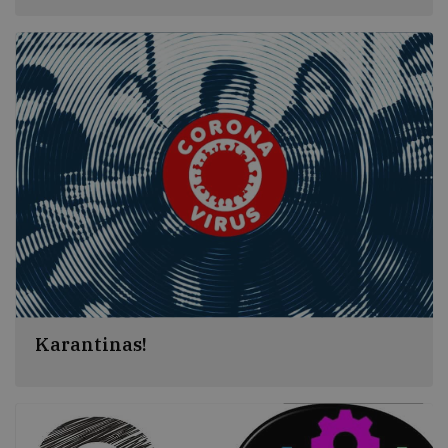
Christiano Anderseno gimimo diena ir nuo 1967 m.
pasaulyje ji minima kaip Tarptautinė vaikų knygos diena.
Tą dieną vyksta vaikų literatūros renginiai, parodos,
susitikimai su vaikų knygos kūrėjais.
Karantinas!
Dėmesio! KARANTINO metu Kretingos rajono
savivaldybės M. Valančiaus viešoji biblioteka
lankytojams bus uždara.