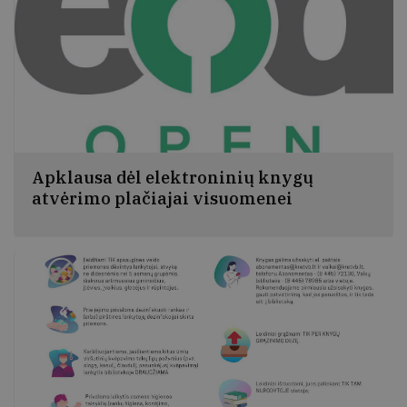
Apklausa dėl elektroninių knygų
atvėrimo plačiajai visuomenei
Kvietimas padėti užtikrinti, kad elektroniniai
dokumentai kultūros ir mokslo įstaigoms bei visai
plačiajai Lietuvos visuomenei būtų atverti patogiausiu
formatu.