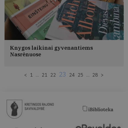
Knygos laikinai gyvenantiems
Nasrėnuose
Kretingos rajono savivaldybė sukūrė sąlygas
asmenims, kuriems būtina izoliuotis, tai padaryti
23
Nasrėnuose, buvusiuose senelių globos namuose.
<
>
1
…
21
22
24
25
…
28