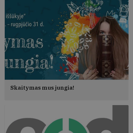
Skaitymas mus jungia!
Jau penktą kartą organizuojamos interaktyvios
vasaros su knyga akcijos „Skaitymo iššūkis“ kviečia
įvykdyti penkias smagias skaitymo užduotis ir laimėti
prizų. Šių metų akcijos šūkis – „Skaitymas mus jungia!“