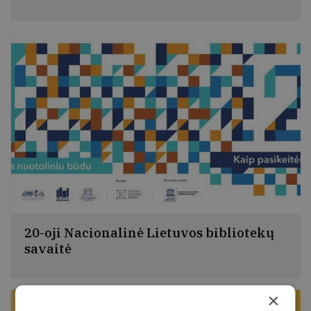
Įpusėjusi Nacionalinė Lietuvos bibliotekų savaitė, šiais
metais minima virtualiai, suteikia progą atidžiau
pažvelgti, kaip šios kultūros įstaigos prisideda ugdant
pažangią visuomenę ir mažinant skaitmeninę bei
socialinę atskirtį.
20-oji Nacionalinė Lietuvos bibliotekų
savaitė
Lietuvoje jau 20-tą kartą vyksta Nacionalinė Lietuvos
bibliotekų savaitė. Jubiliejinė savaitė šiemet kitokia –
×
be tarptautinės konferencijos, šventinio šurmulio,