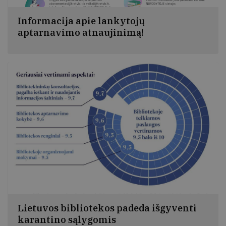
Informacija apie lankytojų
aptarnavimo atnaujinimą!
Švelninamos karantino sąlygos ir pradedamas knygų
išdavimas lankytojams į namus. Nuo balandžio 27
dienos bus galima tik pasiskolinti knygų iš bibliotekos ir
jas grąžinti
Lietuvos bibliotekos padeda išgyventi
karantino sąlygomis