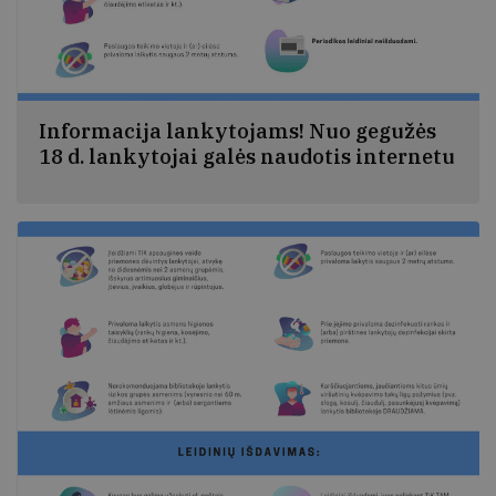
Informacija lankytojams! Nuo gegužės
18 d. lankytojai galės naudotis internetu
Nuo 2020 m. balandžio 27 dienos galima tik
pasiskolinti knygų iš Kretingos rajono savivaldybės M.
Valančiaus viešosios bibliotekos ir jos filialų bei jas
grąžinti, o nuo gegužės 12 d. jau bus galima naudotis ir
interneto paslaugomis (tik būtinoms operacijoms
atlikti).