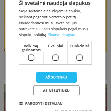
gausių kiekvienoje bibliotekoje vykstančių renginių.
Ši svetainė naudoja slapukus
Šioje svetainėje naudojami slapukai,
siekiant pagerinti vartotojo patirtį.
Naudodamiesi mūsų svetaine, jūs
sutinkate su visais slapukais pagal mūsų
slapukų politiką.
Skaityti daugiau
Veikimą
Tiksliniai
Funkciniai
gerinantys
Projektas Prisijungusi Lietuva subūrė
100 lektorių komandą nemokamiems
gyventojų mokymams internetu
Dėl karantino sustabdžius ugdymo procesą,
AŠ SUTINKU
nebevyksta ir įvairūs suaugusiesiems skirti tobulinimosi
kursai. Tačiau poreikis įgyti žinių niekur nedingo, todėl
AŠ NESUTINKU
daug mokymų persikėlė į internetinę erdvę, kur jų
naudą atranda laiką namuose leidžiantys žmonės
PARODYTI DETALIAU