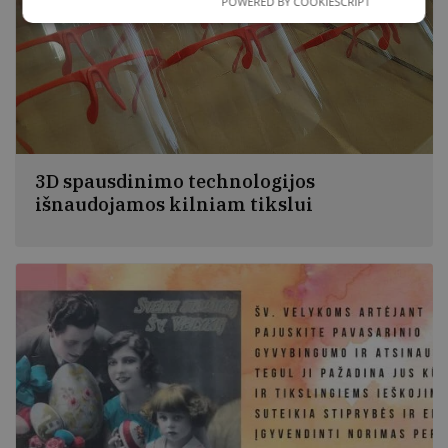
POWERED BY COOKIESCRIPT
3D spausdinimo technologijos
išnaudojamos kilniam tikslui
3D spausdinimo technologijų dėka bibliotekoje
gaminami apsauginiai skydai medikams. Per 2 savaites
atspausdinta 50 vienetų rėmelių ir prie jų pritvirtinti
skydai