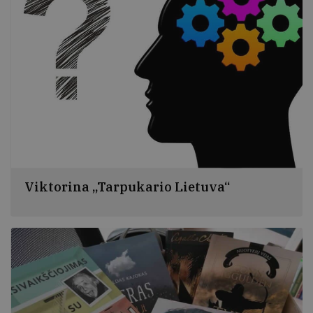
Viktorina „Tarpukario Lietuva“
Karantino metu siūlome Jums proto mankštą
namuose, – viktoriną „Tarpukario Lietuva“, – vietoj
įprastai bibliotekoje antradienio vakarais žaidžiamo
„Auksinio proto“.